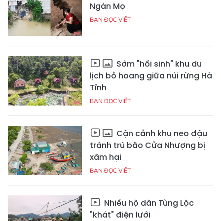
Ngàn Mọ
BẠN ĐỌC VIẾT
Sớm "hồi sinh" khu du
lịch bỏ hoang giữa núi rừng Hà
Tĩnh
BẠN ĐỌC VIẾT
Cận cảnh khu neo đậu
tránh trú bão Cửa Nhượng bị
xâm hại
BẠN ĐỌC VIẾT
Nhiều hộ dân Tùng Lộc
"khát" điện lưới