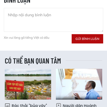
Xin vui lòng gõ tiếng Việt có dấu
GỬI BÌNH LUẬN
CÓ THỂ BẠN QUAN TÂM
Rác thải "bủa vây"
Người dân Hoành