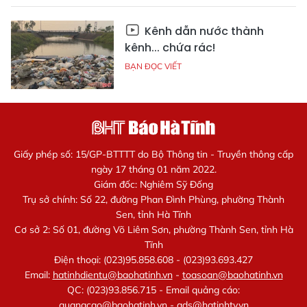
Kênh dẫn nước thành
kênh... chứa rác!
BẠN ĐỌC VIẾT
Giấy phép số: 15/GP-BTTTT do Bộ Thông tin - Truyền thông cấp
ngày 17 tháng 01 năm 2022.
Giám đốc: Nghiêm Sỹ Đống
Trụ sở chính: Số 22, đường Phan Đình Phùng, phường Thành
Sen, tỉnh Hà Tĩnh
Cơ sở 2: Số 01, đường Võ Liêm Sơn, phường Thành Sen, tỉnh Hà
Tĩnh
Điện thoại: (023)95.858.608 - (023)93.693.427
Email:
hatinhdientu@baohatinh.vn
-
toasoan@baohatinh.vn
QC: (023)93.856.715 - Email quảng cáo:
quangcao@baohatinh.vn
-
ads@hatinhtv.vn