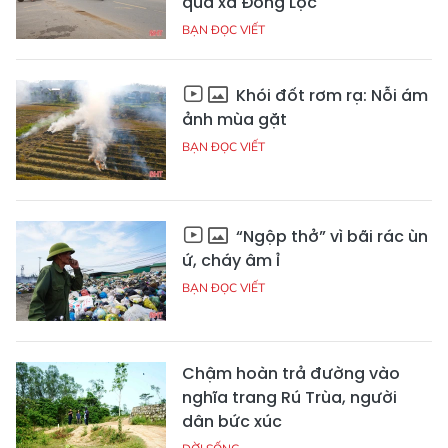
qua xã Đồng Lộc
BẠN ĐỌC VIẾT
Khói đốt rơm rạ: Nỗi ám
ảnh mùa gặt
BẠN ĐỌC VIẾT
“Ngộp thở” vì bãi rác ùn
ứ, cháy âm ỉ
BẠN ĐỌC VIẾT
Chậm hoàn trả đường vào
nghĩa trang Rú Trùa, người
dân bức xúc