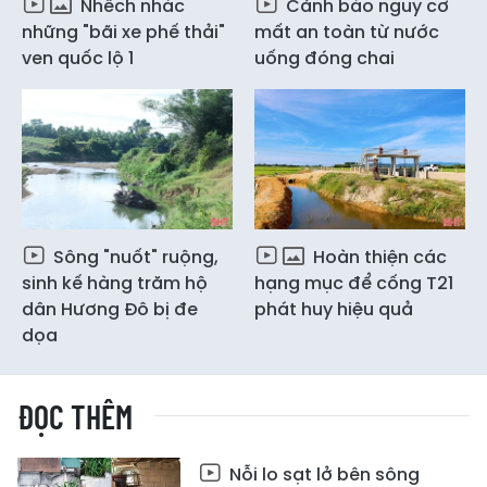
Nhếch nhác
Cảnh báo nguy cơ
những "bãi xe phế thải"
mất an toàn từ nước
ven quốc lộ 1
uống đóng chai
Sông "nuốt" ruộng,
Hoàn thiện các
sinh kế hàng trăm hộ
hạng mục để cống T21
dân Hương Đô bị đe
phát huy hiệu quả
dọa
ĐỌC THÊM
Nỗi lo sạt lở bên sông