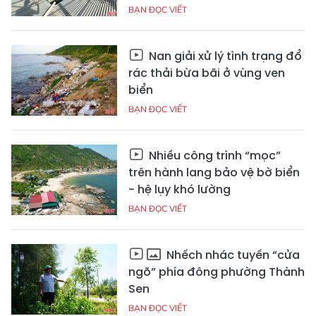
BẠN ĐỌC VIẾT
Nan giải xử lý tình trạng đổ
rác thải bừa bãi ở vùng ven
biển
BẠN ĐỌC VIẾT
Nhiều công trình “mọc”
trên hành lang bảo vệ bờ biển
- hệ lụy khó lường
BẠN ĐỌC VIẾT
Nhếch nhác tuyến “cửa
ngõ” phía đông phường Thành
Sen
BẠN ĐỌC VIẾT