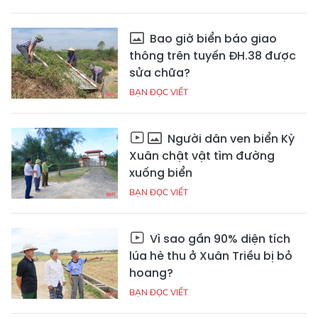
Bao giờ biển báo giao
thông trên tuyến ĐH.38 được
sửa chữa?
BẠN ĐỌC VIẾT
Người dân ven biển Kỳ
Xuân chật vật tìm đường
xuống biển
BẠN ĐỌC VIẾT
Vì sao gần 90% diện tích
lúa hè thu ở Xuân Triều bị bỏ
hoang?
BẠN ĐỌC VIẾT