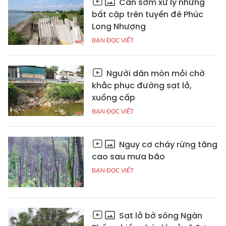
Cần sớm xử lý những
bất cập trên tuyến đê Phúc
Long Nhượng
BẠN ĐỌC VIẾT
Người dân mòn mỏi chờ
khắc phục đường sạt lở,
xuống cấp
BẠN ĐỌC VIẾT
Nguy cơ cháy rừng tăng
cao sau mưa bão
BẠN ĐỌC VIẾT
Sạt lở bờ sông Ngàn