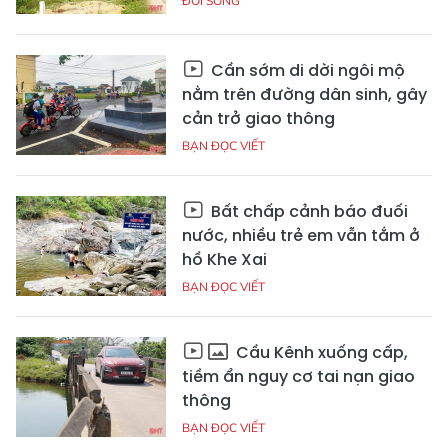
ĐỜI SỐNG
Cần sớm di dời ngôi mộ
nằm trên đường dân sinh, gây
cản trở giao thông
BẠN ĐỌC VIẾT
Bất chấp cảnh báo đuối
nước, nhiều trẻ em vẫn tắm ở
hồ Khe Xai
BẠN ĐỌC VIẾT
Cầu Kênh xuống cấp,
tiềm ẩn nguy cơ tai nạn giao
thông
BẠN ĐỌC VIẾT