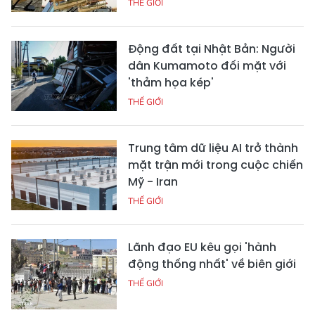
THẾ GIỚI
Động đất tại Nhật Bản: Người
dân Kumamoto đối mặt với
'thảm họa kép'
THẾ GIỚI
Trung tâm dữ liệu AI trở thành
mặt trận mới trong cuộc chiến
Mỹ - Iran
THẾ GIỚI
Lãnh đạo EU kêu gọi 'hành
động thống nhất' về biên giới
THẾ GIỚI