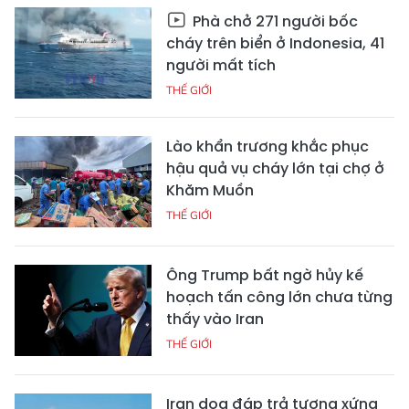
Phà chở 271 người bốc
cháy trên biển ở Indonesia, 41
người mất tích
THẾ GIỚI
Lào khẩn trương khắc phục
hậu quả vụ cháy lớn tại chợ ở
Khăm Muồn
THẾ GIỚI
Ông Trump bất ngờ hủy kế
hoạch tấn công lớn chưa từng
thấy vào Iran
THẾ GIỚI
Iran dọa đáp trả tương xứng