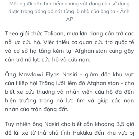
Một người dân tìm kiếm những vật dụng còn sử dụng
được trong đống đổ nát từng là nhà của ông ta - Ảnh:
AP
Theo giới chức Taliban, mưa lớn đang cản trở các
nỗ lực cứu hộ. Việc thiếu cơ quan cứu trợ quốc tế
và cơ sở hạ tầng kém tại Afghanistan cũng gây
cản trở nỗ lực cứu hộ và cứu nạn.
Ông Mawlawi Elyas Nasiri - giám đốc khu vực
của Hiệp hội Trăng lưỡi liềm đỏ Afghanistan - cho
biết xe cứu thương và nhân viên cứu hộ đã đến
hiện trường trong nỗ lực tìm và giúp các nạn
nhân của trận động đất.
Tuy nhiên ông Nasiri cho biết cần khoảng 3,5 giờ
để lái xe từ thủ phủ tỉnh Paktika đến khu vực bị