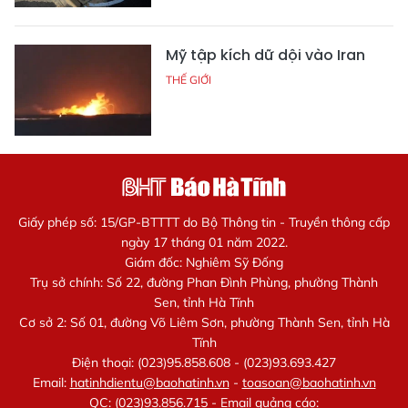
Mỹ tập kích dữ dội vào Iran
THẾ GIỚI
Giấy phép số: 15/GP-BTTTT do Bộ Thông tin - Truyền thông cấp
ngày 17 tháng 01 năm 2022.
Giám đốc: Nghiêm Sỹ Đống
Trụ sở chính: Số 22, đường Phan Đình Phùng, phường Thành
Sen, tỉnh Hà Tĩnh
Cơ sở 2: Số 01, đường Võ Liêm Sơn, phường Thành Sen, tỉnh Hà
Tĩnh
Điện thoại: (023)95.858.608 - (023)93.693.427
Email:
hatinhdientu@baohatinh.vn
-
toasoan@baohatinh.vn
QC: (023)93.856.715 - Email quảng cáo: