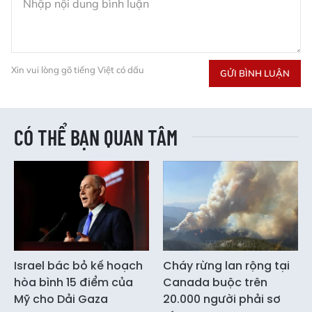
Xin vui lòng gõ tiếng Việt có dấu
GỬI BÌNH LUẬN
CÓ THỂ BẠN QUAN TÂM
Israel bác bỏ kế hoạch
Cháy rừng lan rộng tại
hòa bình 15 điểm của
Canada buộc trên
Mỹ cho Dải Gaza
20.000 người phải sơ