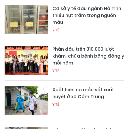
Cơ sở y tế đầu ngành Hà Tĩnh
thiếu hụt trầm trọng nguồn
máu
Y TẾ
Phấn đấu trên 310.000 lượt
khám, chữa bệnh bằng đông y
mỗi năm
Y TẾ
Xuất hiện ca mắc sốt xuất
huyết ở xã Cẩm Trung
Y TẾ