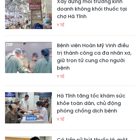
Xây dựng môi trường kinh
doanh không khói thuốc tại
chợ Hà Tĩnh
Y TẾ
Bệnh viện Hoàn Mỹ Vinh điều
trị thành công ca đa nhân xơ,
giữ trọn tử cung cho người
bệnh
Y TẾ
Hà Tĩnh tăng tốc khám sức
khỏe toàn dân, chủ động
phòng chống dịch bệnh
Y TẾ
Có tiền sử hút thuốc lá, một