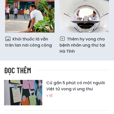
Khói thuốc lá vẫn
Thêm hy vọng cho
tràn lan nơi công cộng
bệnh nhân ung thư tại
Hà Tĩnh
ĐỌC THÊM
Cứ gần 5 phút có một người
Việt tử vong vì ung thư
Y TẾ