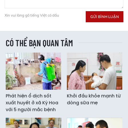
Xin vui lòng gõ tiếng Việt có dấu
GỬI BÌNH LUẬN
CÓ THỂ BẠN QUAN TÂM
Phát hiện ổ dịch sốt
Khởi đầu khỏe mạnh từ
xuất huyết ở xã Kỳ Hoa
dòng sữa mẹ
với 5 người mắc bệnh