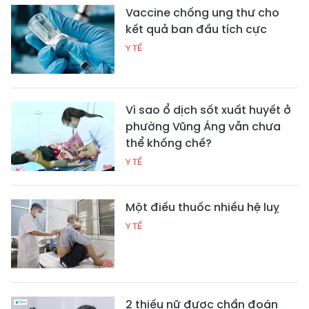
Vaccine chống ung thư cho
kết quả ban đầu tích cực
Y TẾ
Vì sao ổ dịch sốt xuất huyết ở
phường Vũng Áng vẫn chưa
thể khống chế?
Y TẾ
Một điếu thuốc nhiều hệ luỵ
Y TẾ
2 thiếu nữ được chẩn đoán