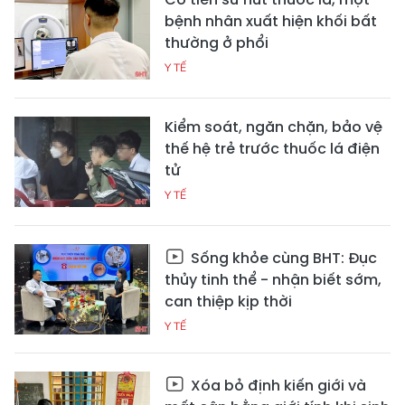
bệnh nhân xuất hiện khối bất
thường ở phổi
Y TẾ
Kiểm soát, ngăn chặn, bảo vệ
thế hệ trẻ trước thuốc lá điện
tử
Y TẾ
Sống khỏe cùng BHT: Đục
thủy tinh thể - nhận biết sớm,
can thiệp kịp thời
Y TẾ
Xóa bỏ định kiến giới và