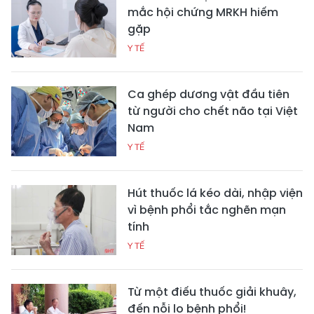
mắc hội chứng MRKH hiếm
gặp
Y TẾ
Ca ghép dương vật đầu tiên
từ người cho chết não tại Việt
Nam
Y TẾ
Hút thuốc lá kéo dài, nhập viện
vì bệnh phổi tắc nghẽn mạn
tính
Y TẾ
Từ một điếu thuốc giải khuây,
đến nỗi lo bệnh phổi!