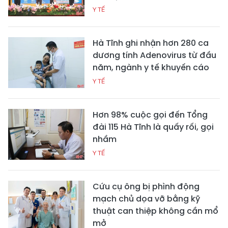
Y TẾ
Hà Tĩnh ghi nhận hơn 280 ca
dương tính Adenovirus từ đầu
năm, ngành y tế khuyến cáo
Y TẾ
Hơn 98% cuộc gọi đến Tổng
đài 115 Hà Tĩnh là quấy rối, gọi
nhầm
Y TẾ
Cứu cụ ông bị phình động
mạch chủ dọa vỡ bằng kỹ
thuật can thiệp không cần mổ
mở