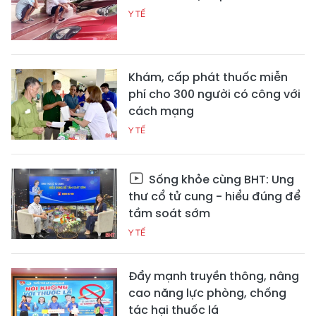
Y TẾ
Khám, cấp phát thuốc miễn
phí cho 300 người có công với
cách mạng
Y TẾ
Sống khỏe cùng BHT: Ung
thư cổ tử cung - hiểu đúng để
tầm soát sớm
Y TẾ
Đẩy mạnh truyền thông, nâng
cao năng lực phòng, chống
tác hại thuốc lá