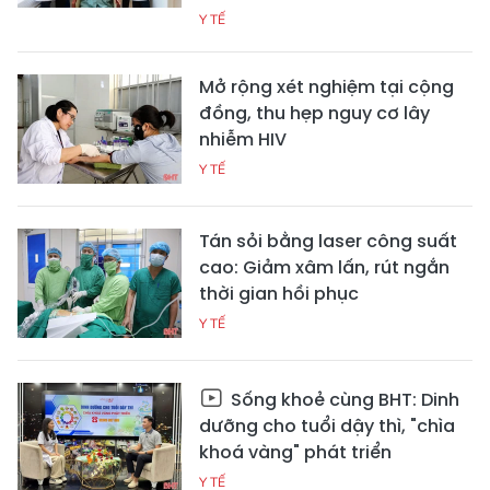
Y TẾ
Mở rộng xét nghiệm tại cộng
đồng, thu hẹp nguy cơ lây
nhiễm HIV
Y TẾ
Tán sỏi bằng laser công suất
cao: Giảm xâm lấn, rút ngắn
thời gian hồi phục
Y TẾ
Sống khoẻ cùng BHT: Dinh
dưỡng cho tuổi dậy thì, "chìa
khoá vàng" phát triển
Y TẾ