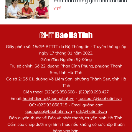
mất cân bằng giới tính khi sinh
Y TẾ
Giấy phép số: 15/GP-BTTTT do Bộ Thông tin - Truyền thông cấp
ngày 17 tháng 01 năm 2022.
Giám đốc: Nghiêm Sỹ Đống
Trụ sở chính: Số 22, đường Phan Đình Phùng, phường Thành
Sen, tỉnh Hà Tĩnh
Cơ sở 2: Số 01, đường Võ Liêm Sơn, phường Thành Sen, tỉnh Hà
Tĩnh
Điện thoại: (023)95.858.608 - (023)93.693.427
Email:
hatinhdientu@baohatinh.vn
-
toasoan@baohatinh.vn
QC: (023)93.856.715 - Email quảng cáo:
quangcao@baohatinh.vn
-
ads@hatinhtv.vn
Bản quyền thuộc về Báo và phát thanh, truyền hình Hà Tĩnh.
Cấm sao chép dưới mọi hình thức nếu không có sự chấp thuận
bằng văn bản.