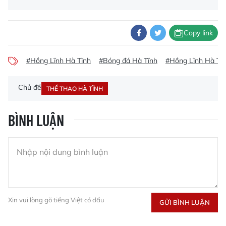
Copy link
#Hồng Lĩnh Hà Tĩnh
#Bóng đá Hà Tĩnh
#Hồng Lĩnh Hà Tĩ
Chủ đề
THỂ THAO HÀ TĨNH
BÌNH LUẬN
Xin vui lòng gõ tiếng Việt có dấu
GỬI BÌNH LUẬN