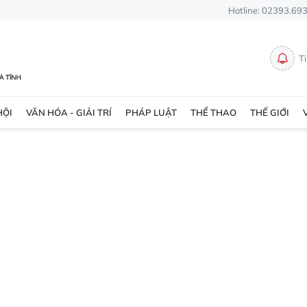
Hotline: 02393.69
T
HỘI
VĂN HÓA - GIẢI TRÍ
PHÁP LUẬT
THỂ THAO
THẾ GIỚI