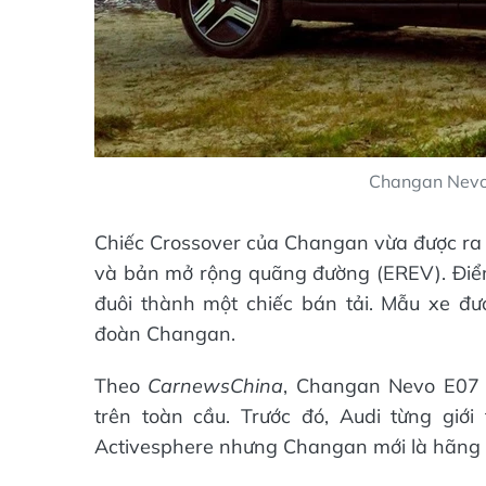
Changan Nevo
Chiếc Crossover của Changan vừa được ra m
và bản mở rộng quãng đường (EREV). Điể
đuôi thành một chiếc bán tải. Mẫu xe đ
đoàn Changan.
Theo
CarnewsChina
, Changan Nevo E07 l
trên toàn cầu. Trước đó, Audi từng giớ
Activesphere nhưng Changan mới là hãng đ