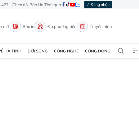
3.427
Theo dõi Báo Hà Tĩnh qua
Đăng nhập
in mới
Báo in
Đa phương tiện
Truyền hình
VỀ HÀ TĨNH
ĐỜI SỐNG
CÔNG NGHỆ
CỘNG ĐỒNG