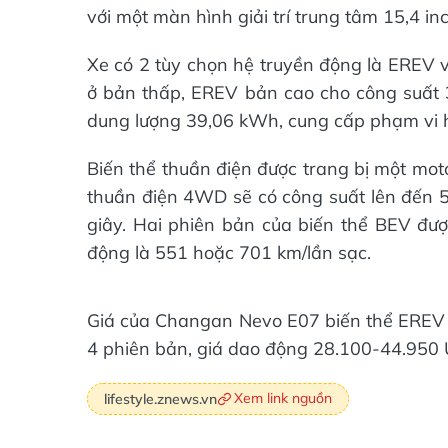
với một màn hình giải trí trung tâm 15,4 inc
Xe có 2 tùy chọn hệ truyền động là EREV 
ở bản thấp, EREV bản cao cho công suất 3
dung lượng 39,06 kWh, cung cấp phạm vi 
Biến thể thuần điện được trang bị một mot
thuần điện 4WD sẽ có công suất lên đến 5
giây. Hai phiên bản của biến thể BEV đư
động là 551 hoặc 701 km/lần sạc.
Giá của Changan Nevo E07 biến thể EREV
4 phiên bản, giá dao động 28.100-44.950 
Xem link nguồn
lifestyle.znews.vn