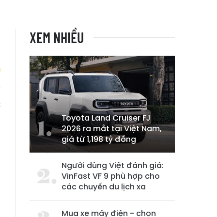
XEM NHIỀU
c
Toyota Land Cruiser FJ
2026 ra mắt tại Việt Nam,
giá từ 1,198 tỷ đồng
Người dùng Việt đánh giá:
VinFast VF 9 phù hợp cho
các chuyến du lịch xa
Mua xe máy điện - chọn