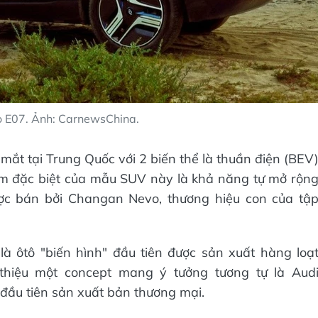
 E07. Ảnh: CarnewsChina.
ắt tại Trung Quốc với 2 biến thể là thuần điện (BEV
m đặc biệt của mẫu SUV này là khả năng tự mở rộn
ược bán bởi Changan Nevo, thương hiệu con của tậ
à ôtô "biến hình" đầu tiên được sản xuất hàng loạ
i thiệu một concept mang ý tưởng tương tự là Aud
ầu tiên sản xuất bản thương mại.