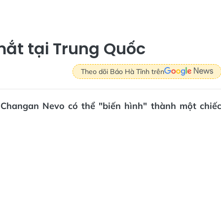
 mắt tại Trung Quốc
Theo dõi Báo Hà Tĩnh trên
Changan Nevo có thể "biến hình" thành một chiế