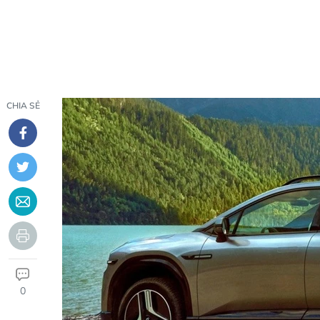
CHIA SẺ
0