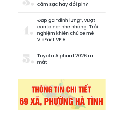
cắm sạc hay đổi pin?
Đạp ga “dính lưng”, vượt
container nhẹ nhàng: Trải
nghiệm khiến chủ xe mê
VinFast VF 8
Toyota Alphard 2026 ra
mắt