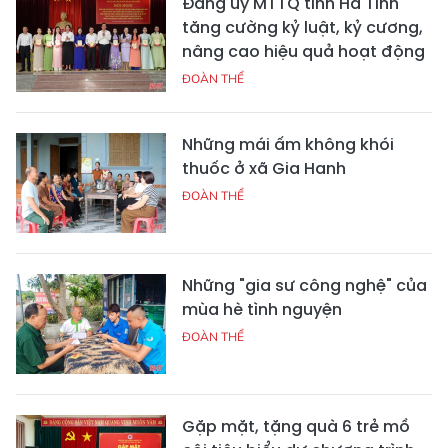
Đảng ủy MTTQ tỉnh Hà Tĩnh
tăng cường kỷ luật, kỷ cương,
nâng cao hiệu quả hoạt động
ĐOÀN THỂ
Những mái ấm không khói
thuốc ở xã Gia Hanh
ĐOÀN THỂ
Những "gia sư công nghệ" của
mùa hè tình nguyện
ĐOÀN THỂ
Gặp mặt, tặng quà 6 trẻ mồ