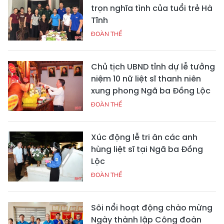
trọn nghĩa tình của tuổi trẻ Hà
Tĩnh
ĐOÀN THỂ
Chủ tịch UBND tỉnh dự lễ tưởng
niệm 10 nữ liệt sĩ thanh niên
xung phong Ngã ba Đồng Lộc
ĐOÀN THỂ
Xúc động lễ tri ân các anh
hùng liệt sĩ tại Ngã ba Đồng
Lộc
ĐOÀN THỂ
Sôi nổi hoạt động chào mừng
Ngày thành lập Công đoàn