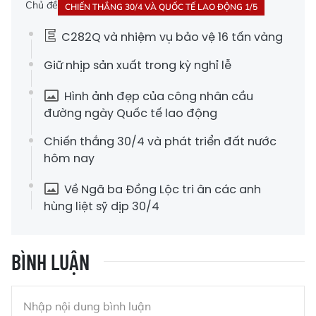
Chủ đề
CHIẾN THẮNG 30/4 VÀ QUỐC TẾ LAO ĐỘNG 1/5
C282Q và nhiệm vụ bảo vệ 16 tấn vàng
Giữ nhịp sản xuất trong kỳ nghỉ lễ
Hình ảnh đẹp của công nhân cầu
đường ngày Quốc tế lao động
Chiến thắng 30/4 và phát triển đất nước
hôm nay
Về Ngã ba Đồng Lộc tri ân các anh
hùng liệt sỹ dịp 30/4
BÌNH LUẬN