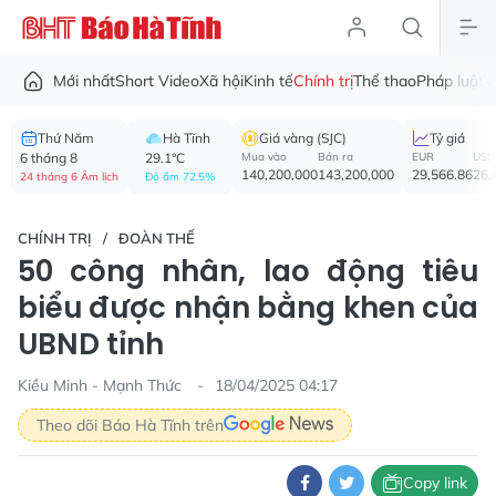
Mới nhất
Short Video
Xã hội
Kinh tế
Chính trị
Thể thao
Pháp luật
V
Thứ Năm
Hà Tĩnh
Giá vàng (SJC)
Tỷ giá
6 tháng 8
29.1°C
Mua vào
Bán ra
EUR
USD
140,200,000
143,200,000
29,566.86
26,
24 tháng 6 Âm lịch
Độ ẩm 72.5%
CHÍNH TRỊ
ĐOÀN THỂ
50 công nhân, lao động tiêu
biểu được nhận bằng khen của
UBND tỉnh
Kiều Minh - Mạnh Thức
18/04/2025 04:17
Theo dõi Báo Hà Tĩnh trên
Copy link