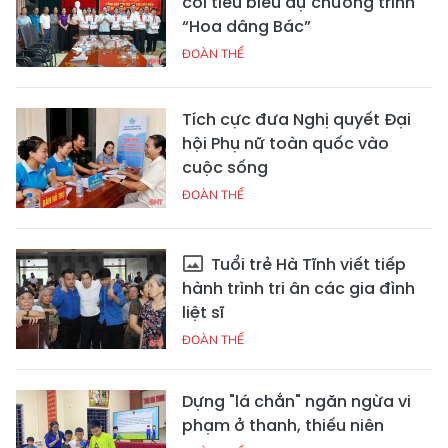
côi tiêu biểu dự chương trình
“Hoa dâng Bác”
ĐOÀN THỂ
Tích cực đưa Nghị quyết Đại
hội Phụ nữ toàn quốc vào
cuộc sống
ĐOÀN THỂ
Tuổi trẻ Hà Tĩnh viết tiếp
hành trình tri ân các gia đình
liệt sĩ
ĐOÀN THỂ
Dựng "lá chắn" ngăn ngừa vi
phạm ở thanh, thiếu niên