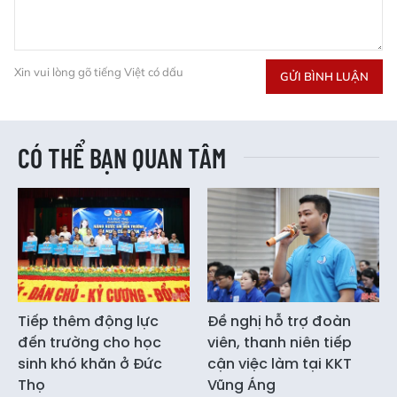
Xin vui lòng gõ tiếng Việt có dấu
GỬI BÌNH LUẬN
CÓ THỂ BẠN QUAN TÂM
Tiếp thêm động lực
Đề nghị hỗ trợ đoàn
đến trường cho học
viên, thanh niên tiếp
sinh khó khăn ở Đức
cận việc làm tại KKT
Thọ
Vũng Áng