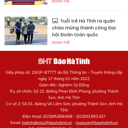
ĐOÀN THỂ
Tuổi trẻ Hà Tĩnh ra quân
chào mừng thành công Đại
hội Đoàn toàn quốc
ĐOÀN THỂ
Giấy phép số: 15/GP-BTTTT do Bộ Thông tin - Truyền thông cấp
ngày 17 tháng 01 năm 2022.
Giám đốc: Nghiêm Sỹ Đống
Trụ sở chính: Số 22, đường Phan Đình Phùng, phường Thành
Sen, tỉnh Hà Tĩnh
Cơ sở 2: Số 01, đường Võ Liêm Sơn, phường Thành Sen, tỉnh Hà
Tĩnh
Điện thoại: (023)95.858.608 - (023)93.693.427
Email:
hatinhdientu@baohatinh.vn
-
toasoan@baohatinh.vn