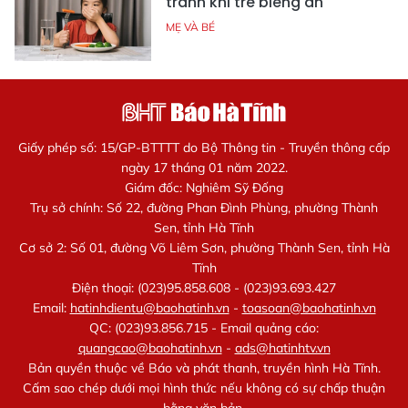
tránh khi trẻ biếng ăn
MẸ VÀ BÉ
Giấy phép số: 15/GP-BTTTT do Bộ Thông tin - Truyền thông cấp
ngày 17 tháng 01 năm 2022.
Giám đốc: Nghiêm Sỹ Đống
Trụ sở chính: Số 22, đường Phan Đình Phùng, phường Thành
Sen, tỉnh Hà Tĩnh
Cơ sở 2: Số 01, đường Võ Liêm Sơn, phường Thành Sen, tỉnh Hà
Tĩnh
Điện thoại: (023)95.858.608 - (023)93.693.427
Email:
hatinhdientu@baohatinh.vn
-
toasoan@baohatinh.vn
QC: (023)93.856.715 - Email quảng cáo:
quangcao@baohatinh.vn
-
ads@hatinhtv.vn
Bản quyền thuộc về Báo và phát thanh, truyền hình Hà Tĩnh.
Cấm sao chép dưới mọi hình thức nếu không có sự chấp thuận
bằng văn bản.