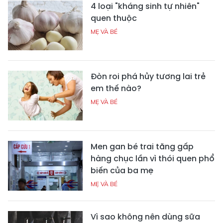
4 loại "kháng sinh tự nhiên"
quen thuộc
MẸ VÀ BÉ
Đòn roi phá hủy tương lai trẻ
em thế nào?
MẸ VÀ BÉ
Men gan bé trai tăng gấp
hàng chục lần vì thói quen phổ
biến của ba mẹ
MẸ VÀ BÉ
Vì sao không nên dùng sữa