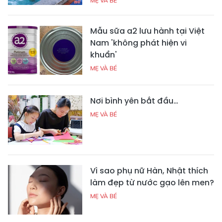
MẸ VÀ BÉ
Mẫu sữa a2 lưu hành tại Việt
Nam 'không phát hiện vi
khuẩn'
MẸ VÀ BÉ
Nơi bình yên bắt đầu…
MẸ VÀ BÉ
Vì sao phụ nữ Hàn, Nhật thích
làm đẹp từ nước gạo lên men?
MẸ VÀ BÉ