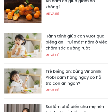
Ăn cam có giúp giảm ho
không?
MẸ VÀ BÉ
Hành trình giúp con vượt qua
biếng ăn - “Bí mật” nằm ở việc
chăm sóc đường ruột
MẸ VÀ BÉ
Trẻ biếng ăn: Dùng Vinamilk
Probi cam hằng ngày có hỗ
trợ con ăn ngon?
MẸ VÀ BÉ
Sai lầm phổ biến cha mẹ nên