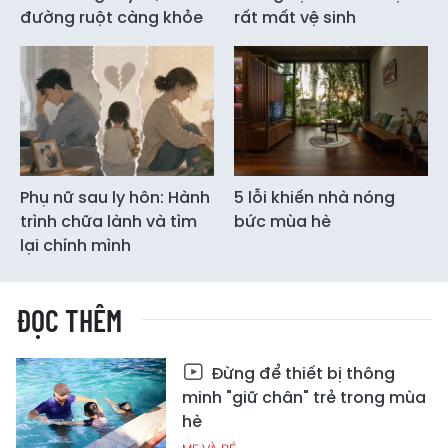
đường ruột càng khỏe
rất mất vệ sinh
Phụ nữ sau ly hôn: Hành
5 lỗi khiến nhà nóng
trình chữa lành và tìm
bức mùa hè
lại chính mình
ĐỌC THÊM
Đừng để thiết bị thông
minh "giữ chân" trẻ trong mùa
hè