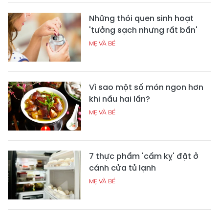
Những thói quen sinh hoạt
'tưởng sạch nhưng rất bẩn'
MẸ VÀ BÉ
Vì sao một số món ngon hơn
khi nấu hai lần?
MẸ VÀ BÉ
7 thực phẩm 'cấm kỵ' đặt ở
cánh cửa tủ lạnh
MẸ VÀ BÉ