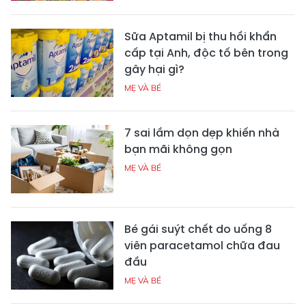
Sữa Aptamil bị thu hồi khẩn
cấp tại Anh, độc tố bên trong
gây hại gì?
MẸ VÀ BÉ
7 sai lầm dọn dẹp khiến nhà
bạn mãi không gọn
MẸ VÀ BÉ
Bé gái suýt chết do uống 8
viên paracetamol chữa đau
đầu
MẸ VÀ BÉ