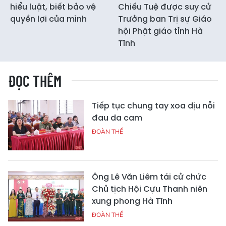
hiểu luật, biết bảo vệ
Chiếu Tuệ được suy cử
quyền lợi của mình
Trưởng ban Trị sự Giáo
hội Phật giáo tỉnh Hà
Tĩnh
ĐỌC THÊM
Tiếp tục chung tay xoa dịu nỗi
đau da cam
ĐOÀN THỂ
Ông Lê Văn Liêm tái cử chức
Chủ tịch Hội Cựu Thanh niên
xung phong Hà Tĩnh
ĐOÀN THỂ