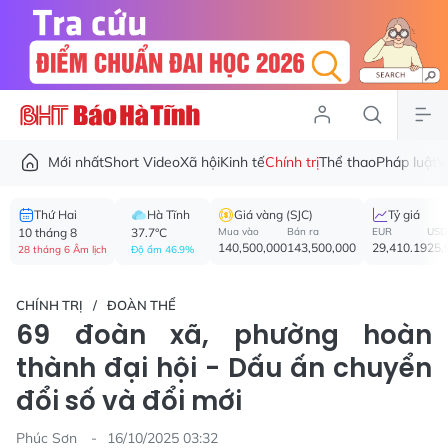
Mới nhất
Short Video
Xã hội
Kinh tế
Chính trị
Thể thao
Pháp luật
V
Thứ Hai
Hà Tĩnh
Giá vàng (SJC)
Tỷ giá
10 tháng 8
37.7°C
Mua vào
Bán ra
EUR
USD
140,500,000
143,500,000
29,410.19
25,
28 tháng 6 Âm lịch
Độ ẩm 46.9%
CHÍNH TRỊ
ĐOÀN THỂ
69 đoàn xã, phường hoàn
thành đại hội - Dấu ấn chuyển
đổi số và đổi mới
Phúc Sơn
16/10/2025 03:32