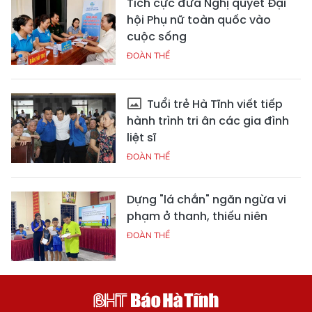
Tích cực đưa Nghị quyết Đại
hội Phụ nữ toàn quốc vào
cuộc sống
ĐOÀN THỂ
Tuổi trẻ Hà Tĩnh viết tiếp
hành trình tri ân các gia đình
liệt sĩ
ĐOÀN THỂ
Dựng "lá chắn" ngăn ngừa vi
phạm ở thanh, thiếu niên
ĐOÀN THỂ