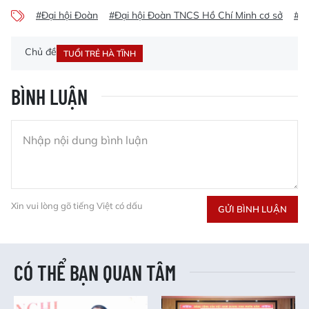
#Đại hội Đoàn
#Đại hội Đoàn TNCS Hồ Chí Minh cơ sở
#Hà
Chủ đề
TUỔI TRẺ HÀ TĨNH
BÌNH LUẬN
Xin vui lòng gõ tiếng Việt có dấu
GỬI BÌNH LUẬN
CÓ THỂ BẠN QUAN TÂM