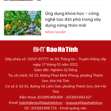
Ứng dụng khoa học - công
nghệ tạo đột phá trong xây
dựng nông thôn mới
NÔNG NGHIỆP
Giấy phép số: 15/GP-BTTTT do Bộ Thông tin - Truyền thông cấp
ngày 17 tháng 01 năm 2022.
Giám đốc: Nghiêm Sỹ Đống
Trụ sở chính: Số 22, đường Phan Đình Phùng, phường Thành
Sen, tỉnh Hà Tĩnh
Cơ sở 2: Số 01, đường Võ Liêm Sơn, phường Thành Sen, tỉnh Hà
Tĩnh
Điện thoại: (023)95.858.608 - (023)93.693.427
Email:
hatinhdientu@baohatinh.vn
-
toasoan@baohatinh.vn
QC: (023)93.856.715 - Email quảng cáo: