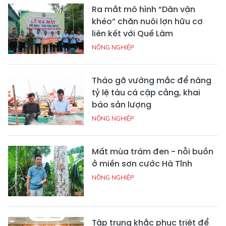
Ra mắt mô hình “Dân vận
khéo” chăn nuôi lợn hữu cơ
liên kết với Quế Lâm
NÔNG NGHIỆP
Tháo gỡ vướng mắc để nâng
tỷ lệ tàu cá cập cảng, khai
báo sản lượng
NÔNG NGHIỆP
Mất mùa trám đen - nỗi buồn
ở miền sơn cước Hà Tĩnh
NÔNG NGHIỆP
Tập trung khắc phục triệt để