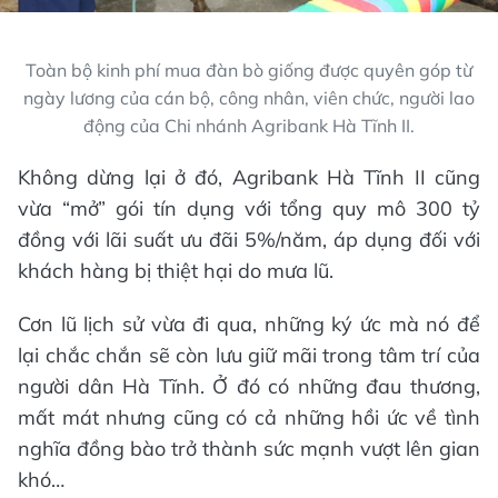
Toàn bộ kinh phí mua đàn bò giống được quyên góp từ
ngày lương của cán bộ, công nhân, viên chức, người lao
động của Chi nhánh Agribank Hà Tĩnh II.
Không dừng lại ở đó, Agribank Hà Tĩnh II cũng
vừa “mở” gói tín dụng với tổng quy mô 300 tỷ
đồng với lãi suất ưu đãi 5%/năm, áp dụng đối với
khách hàng bị thiệt hại do mưa lũ.
Cơn lũ lịch sử vừa đi qua, những ký ức mà nó để
lại chắc chắn sẽ còn lưu giữ mãi trong tâm trí của
người dân Hà Tĩnh. Ở đó có những đau thương,
mất mát nhưng cũng có cả những hồi ức về tình
nghĩa đồng bào trở thành sức mạnh vượt lên gian
khó…