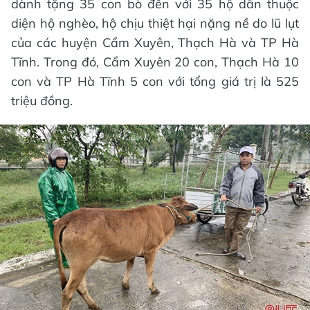
dành tặng 35 con bò đến với 35 hộ dân thuộc
diện hộ nghèo, hộ chịu thiệt hại nặng nề do lũ lụt
của các huyện Cẩm Xuyên, Thạch Hà và TP Hà
Tĩnh. Trong đó, Cẩm Xuyên 20 con, Thạch Hà 10
con và TP Hà Tĩnh 5 con với tổng giá trị là 525
triệu đồng.