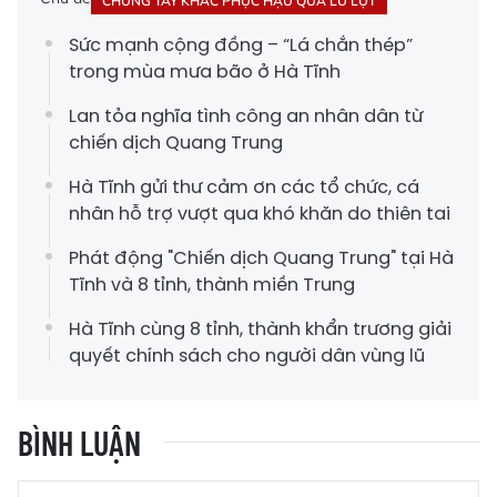
CHUNG TAY KHẮC PHỤC HẬU QUẢ LŨ LỤT
Sức mạnh cộng đồng – “Lá chắn thép”
trong mùa mưa bão ở Hà Tĩnh
Lan tỏa nghĩa tình công an nhân dân từ
chiến dịch Quang Trung
Hà Tĩnh gửi thư cảm ơn các tổ chức, cá
nhân hỗ trợ vượt qua khó khăn do thiên tai
Phát động "Chiến dịch Quang Trung" tại Hà
Tĩnh và 8 tỉnh, thành miền Trung
Hà Tĩnh cùng 8 tỉnh, thành khẩn trương giải
quyết chính sách cho người dân vùng lũ
BÌNH LUẬN