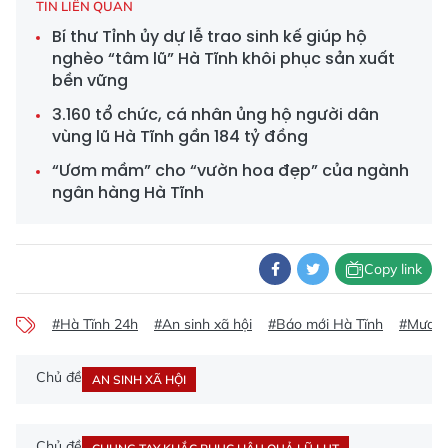
TIN LIÊN QUAN
Bí thư Tỉnh ủy dự lễ trao sinh kế giúp hộ
nghèo “tâm lũ” Hà Tĩnh khôi phục sản xuất
bền vững
3.160 tổ chức, cá nhân ủng hộ người dân
vùng lũ Hà Tĩnh gần 184 tỷ đồng
“Ươm mầm” cho “vườn hoa đẹp” của ngành
ngân hàng Hà Tĩnh
Copy link
#Hà Tĩnh 24h
#An sinh xã hội
#Báo mới Hà Tĩnh
#Mưa lũ
Chủ đề
AN SINH XÃ HỘI
Chủ đề