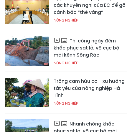
các khuyến nghị của EC để gỡ
cảnh báo “thẻ vàng”
NÔNG NGHIỆP
Thi công ngày đêm
khắc phục sạt lở, vỡ cục bộ
mái kênh Sông Rác
NÔNG NGHIỆP
Trồng cam hữu cơ - xu hướng
tất yếu của nông nghiệp Hà
Tĩnh
NÔNG NGHIỆP
Nhanh chóng khắc
phục sạt lở, vỡ cục bộ mái