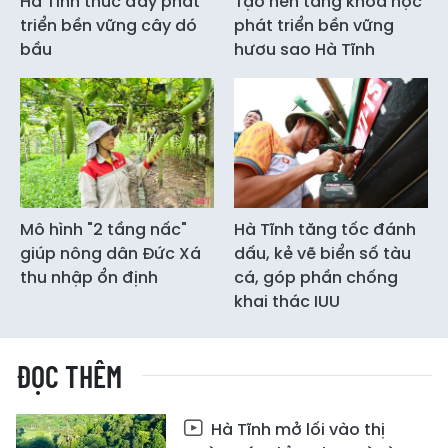
Hà Tĩnh thúc đẩy phát
Tạo nền tảng khoa học
triển bền vững cây dó
phát triển bền vững
bầu
hươu sao Hà Tĩnh
Mô hình "2 tầng nấc"
Hà Tĩnh tăng tốc đánh
giúp nông dân Đức Xá
dấu, kẻ vẽ biển số tàu
thu nhập ổn định
cá, góp phần chống
khai thác IUU
ĐỌC THÊM
Hà Tĩnh mở lối vào thị