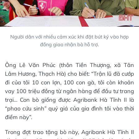
Người dân với nhiều cảm xúc khi đặt bút ký vào hợp
đồng giao nhận bò hỗ trợ.
Ông Lê Văn Phúc (thôn Tiền Thượng, xã Tân
Lâm Hương, Thạch Hà) cho biết: “Trận lũ đã cướp
đi của tôi 10 con lợn, 100 con gà, tôi còn khoản
vay 100 triệu đồng từ ngân hàng để đầu tư trang
trại… Con bò giống được Agribank Hà Tĩnh II là
“phao cứu sinh” quý giá của gia đình tôi vào thời
điểm này”.
Trong đợt trao tặng bò này, Agribank Hà Tĩnh II