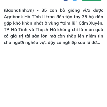
(Baohatinh.vn) - 35 con bò giống vừa được
Agribank Hà Tĩnh II trao đến tận tay 35 hộ dân
gặp khó khăn nhất ở vùng “tâm lũ” Cẩm Xuyên,
TP Hà Tĩnh và Thạch Hà không chỉ là món quà
có giá trị tài sản lớn mà còn thắp lên niềm tin
cho người nghèo vực dậy cơ nghiệp sau lũ dữ…