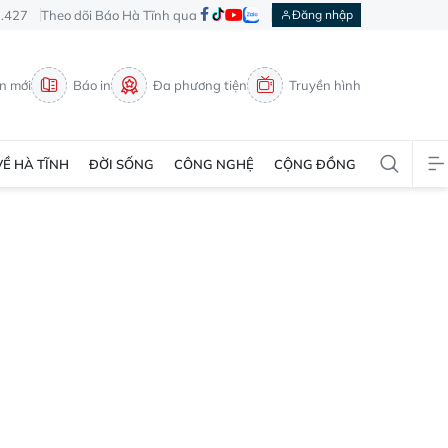
3.427
Theo dõi Báo Hà Tĩnh qua
Đăng nhập
in mới
Báo in
Đa phương tiện
Truyền hình
VỀ HÀ TĨNH
ĐỜI SỐNG
CÔNG NGHỆ
CỘNG ĐỒNG