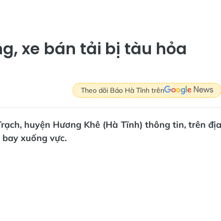
, xe bán tải bị tàu hỏa
Theo dõi Báo Hà Tĩnh trên
rạch, huyện Hương Khê (Hà Tĩnh) thông tin, trên đị
 bay xuống vực.