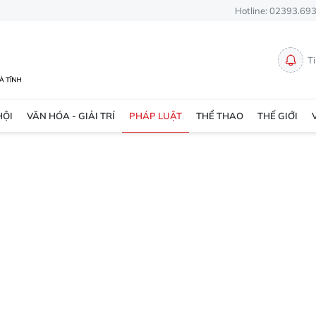
Hotline: 02393.69
T
HỘI
VĂN HÓA - GIẢI TRÍ
PHÁP LUẬT
THỂ THAO
THẾ GIỚI