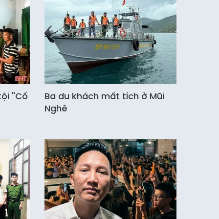
tội "Cố
Ba du khách mất tích ở Mũi
Nghê