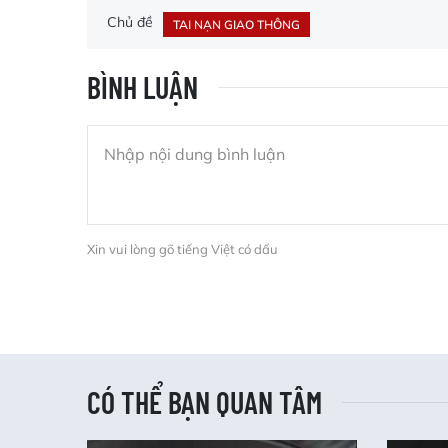
Chủ đề
TAI NẠN GIAO THÔNG
BÌNH LUẬN
Xin vui lòng gõ tiếng Việt có dấu
CÓ THỂ BẠN QUAN TÂM