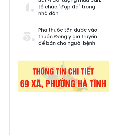
Bắt 4 đối tượng mua bán,
tổ chức "đập đá" trong
nhà dân
Pha thuốc tân dược vào
thuốc Đông y gia truyền
để bán cho người bệnh