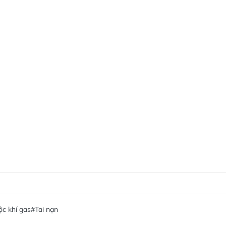
ộc khí gas
#Tai nạn