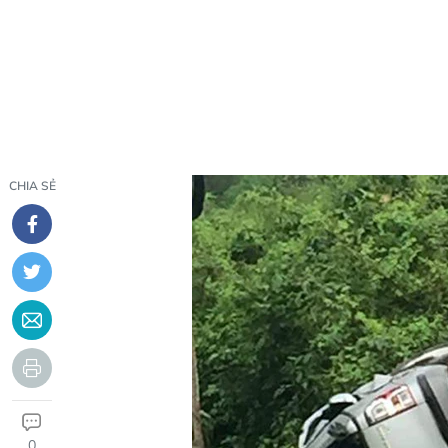
CHIA SẺ
0