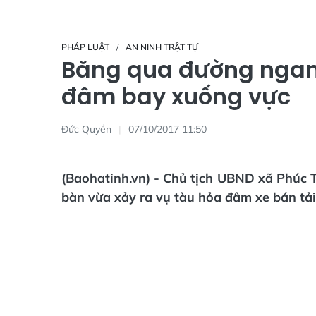
PHÁP LUẬT
AN NINH TRẬT TỰ
Băng qua đường ngang
đâm bay xuống vực
Đức Quyền
07/10/2017 11:50
(Baohatinh.vn) - Chủ tịch UBND xã Phúc T
bàn vừa xảy ra vụ tàu hỏa đâm xe bán tải