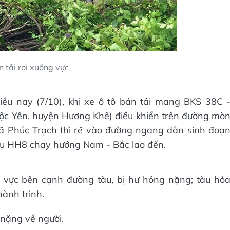
 tải rơi xuống vực
ều nay (7/10), khi xe ô tô bán tải mang BKS 38C 
Lộc Yên, huyện Hương Khê) điều khiển trên đường mò
ã Phúc Trạch thì rẽ vào đường ngang dân sinh đoạ
u HH8 chạy hướng Nam - Bắc lao đến.
g vực bên cạnh đường tàu, bị hư hỏng nặng; tàu hỏ
hành trình.
 nặng về người.