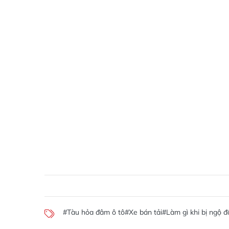
#Tàu hỏa đâm ô tô
#Xe bán tải
#Làm gì khi bị ngộ đ