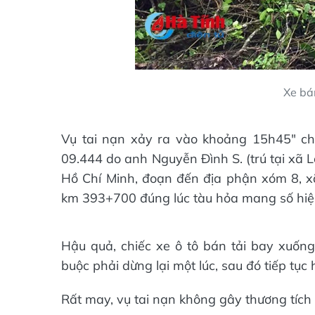
Xe bán
Vụ tai nạn xảy ra vào khoảng 15h45" chi
09.444 do anh Nguyễn Đình S. (trú tại xã 
Hồ Chí Minh, đoạn đến địa phận xóm 8, x
km 393+700 đúng lúc tàu hỏa mang số hiệ
Hậu quả, chiếc xe ô tô bán tải bay xuốn
buộc phải dừng lại một lúc, sau đó tiếp tục 
Rất may, vụ tai nạn không gây thương tích