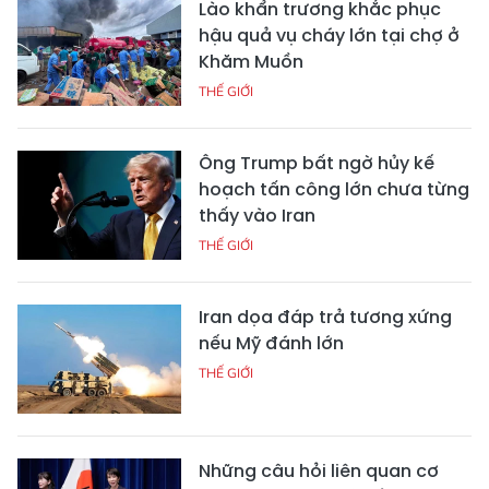
Lào khẩn trương khắc phục
hậu quả vụ cháy lớn tại chợ ở
Khăm Muồn
THẾ GIỚI
Ông Trump bất ngờ hủy kế
hoạch tấn công lớn chưa từng
thấy vào Iran
THẾ GIỚI
Iran dọa đáp trả tương xứng
nếu Mỹ đánh lớn
THẾ GIỚI
Những câu hỏi liên quan cơ