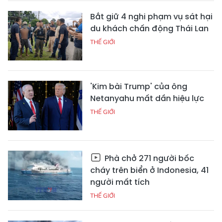
Bắt giữ 4 nghi phạm vụ sát hại
du khách chấn động Thái Lan
THẾ GIỚI
'Kim bài Trump' của ông
Netanyahu mất dần hiệu lực
THẾ GIỚI
Phà chở 271 người bốc
cháy trên biển ở Indonesia, 41
người mất tích
THẾ GIỚI