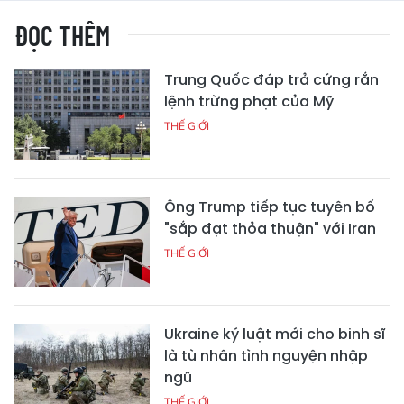
ĐỌC THÊM
Trung Quốc đáp trả cứng rắn
lệnh trừng phạt của Mỹ
THẾ GIỚI
Ông Trump tiếp tục tuyên bố
"sắp đạt thỏa thuận" với Iran
THẾ GIỚI
Ukraine ký luật mới cho binh sĩ
là tù nhân tình nguyện nhập
ngũ
THẾ GIỚI