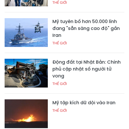
THẾ GIỚI
Mỹ tuyên bố hơn 50.000 lính
đang "sẵn sàng cao độ" gần
Iran
THẾ GIỚI
Động đất tại Nhật Bản: Chính
phủ cập nhật số người tử
vong
THẾ GIỚI
Mỹ tập kích dữ dội vào Iran
THẾ GIỚI