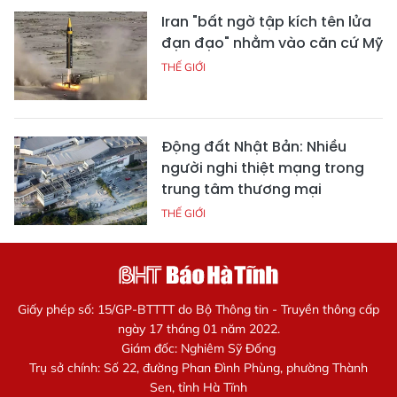
Iran "bất ngờ tập kích tên lửa
đạn đạo" nhằm vào căn cứ Mỹ
THẾ GIỚI
Động đất Nhật Bản: Nhiều
người nghi thiệt mạng trong
trung tâm thương mại
THẾ GIỚI
Giấy phép số: 15/GP-BTTTT do Bộ Thông tin - Truyền thông cấp
ngày 17 tháng 01 năm 2022.
Giám đốc: Nghiêm Sỹ Đống
Trụ sở chính: Số 22, đường Phan Đình Phùng, phường Thành
Sen, tỉnh Hà Tĩnh