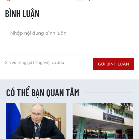
BÌNH LUẬN
Xin vui lòng gõ tiếng Việt có dấu
GỬI BÌNH LUẬN
CÓ THỂ BẠN QUAN TÂM