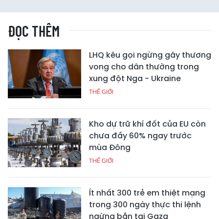
ĐỌC THÊM
LHQ kêu gọi ngừng gây thương
vong cho dân thường trong
xung đột Nga - Ukraine
THẾ GIỚI
Kho dự trữ khí đốt của EU còn
chưa đầy 60% ngay trước
mùa Đông
THẾ GIỚI
Ít nhất 300 trẻ em thiệt mạng
trong 300 ngày thực thi lệnh
ngừng bắn tại Gaza