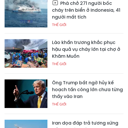
Phà chở 271 người bốc
cháy trên biển ở Indonesia, 41
người mất tích
THẾ GIỚI
Lào khẩn trương khắc phục
hậu quả vụ cháy lớn tại chợ ở
Khăm Muồn
THẾ GIỚI
Ông Trump bất ngờ hủy kế
hoạch tấn công lớn chưa từng
thấy vào Iran
THẾ GIỚI
Iran dọa đáp trả tương xứng