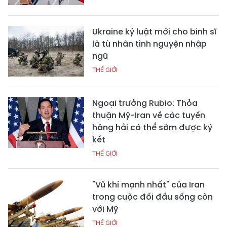
Ukraine ký luật mới cho binh sĩ
là tù nhân tình nguyện nhập
ngũ
THẾ GIỚI
Ngoại trưởng Rubio: Thỏa
thuận Mỹ-Iran về các tuyến
hàng hải có thể sớm được ký
kết
THẾ GIỚI
"Vũ khí mạnh nhất" của Iran
trong cuộc đối đầu sống còn
với Mỹ
THẾ GIỚI