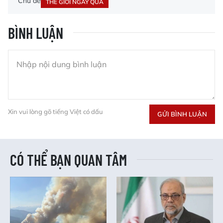
Chủ đề
THẾ GIỚI NGÀY QUA
BÌNH LUẬN
Xin vui lòng gõ tiếng Việt có dấu
GỬI BÌNH LUẬN
CÓ THỂ BẠN QUAN TÂM