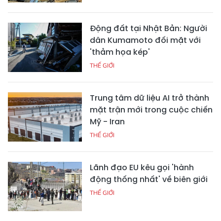
Động đất tại Nhật Bản: Người
dân Kumamoto đối mặt với
'thảm họa kép'
THẾ GIỚI
Trung tâm dữ liệu AI trở thành
mặt trận mới trong cuộc chiến
Mỹ - Iran
THẾ GIỚI
Lãnh đạo EU kêu gọi 'hành
động thống nhất' về biên giới
THẾ GIỚI