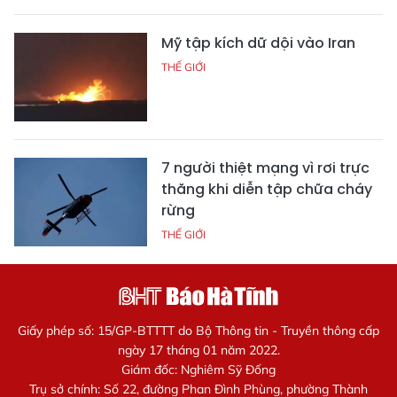
Mỹ tập kích dữ dội vào Iran
THẾ GIỚI
7 người thiệt mạng vì rơi trực
thăng khi diễn tập chữa cháy
rừng
THẾ GIỚI
Giấy phép số: 15/GP-BTTTT do Bộ Thông tin - Truyền thông cấp
ngày 17 tháng 01 năm 2022.
Giám đốc: Nghiêm Sỹ Đống
Trụ sở chính: Số 22, đường Phan Đình Phùng, phường Thành