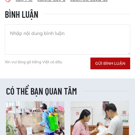
BÌNH LUẬN
Xin vui lòng gõ tiếng Việt có dấu
GỬI BÌNH LUẬN
CÓ THỂ BẠN QUAN TÂM