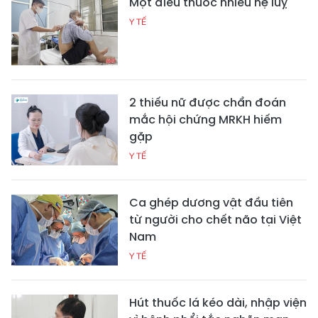
Một điếu thuốc nhiều hệ luỵ
Y TẾ
2 thiếu nữ được chẩn đoán
mắc hội chứng MRKH hiếm
gặp
Y TẾ
Ca ghép dương vật đầu tiên
từ người cho chết não tại Việt
Nam
Y TẾ
Hút thuốc lá kéo dài, nhập viện