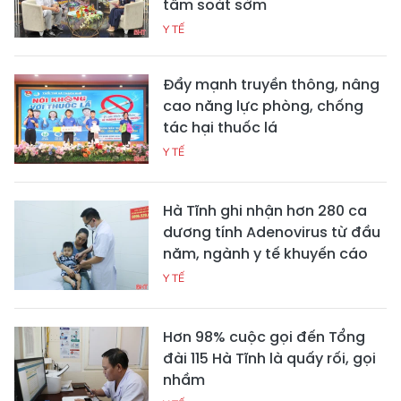
tầm soát sớm
Y TẾ
Đẩy mạnh truyền thông, nâng
cao năng lực phòng, chống
tác hại thuốc lá
Y TẾ
Hà Tĩnh ghi nhận hơn 280 ca
dương tính Adenovirus từ đầu
năm, ngành y tế khuyến cáo
Y TẾ
Hơn 98% cuộc gọi đến Tổng
đài 115 Hà Tĩnh là quấy rối, gọi
nhầm