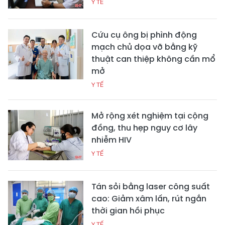
Y TẾ
Cứu cụ ông bị phình động
mạch chủ dọa vỡ bằng kỹ
thuật can thiệp không cần mổ
mở
Y TẾ
Mở rộng xét nghiệm tại cộng
đồng, thu hẹp nguy cơ lây
nhiễm HIV
Y TẾ
Tán sỏi bằng laser công suất
cao: Giảm xâm lấn, rút ngắn
thời gian hồi phục
Y TẾ