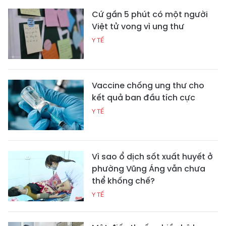
Cứ gần 5 phút có một người
Việt tử vong vì ung thư
Y TẾ
Vaccine chống ung thư cho
kết quả ban đầu tích cực
Y TẾ
Vì sao ổ dịch sốt xuất huyết ở
phường Vũng Áng vẫn chưa
thể khống chế?
Y TẾ