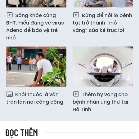
Sống khỏe cùng
Đừng để nỗi lo bệnh
BHT: Hiểu đúng về virus
tật trở thành “mỏ
Adeno để bảo vệ trẻ
vàng” của kẻ trục lợi
nhỏ
Khói thuốc lá vẫn
Thêm hy vọng cho
tràn lan nơi công cộng
bệnh nhân ung thư tại
Hà Tĩnh
ĐỌC THÊM