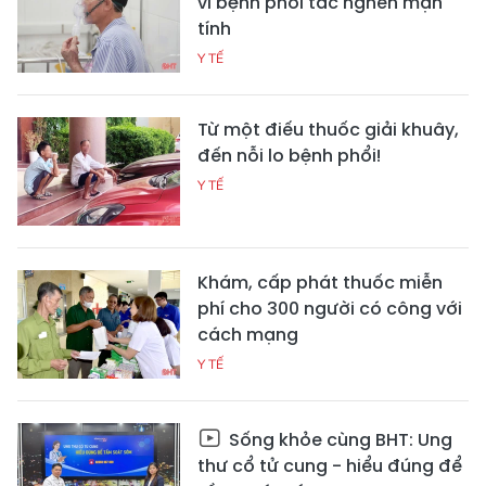
vì bệnh phổi tắc nghẽn mạn
tính
Y TẾ
Từ một điếu thuốc giải khuây,
đến nỗi lo bệnh phổi!
Y TẾ
Khám, cấp phát thuốc miễn
phí cho 300 người có công với
cách mạng
Y TẾ
Sống khỏe cùng BHT: Ung
thư cổ tử cung - hiểu đúng để