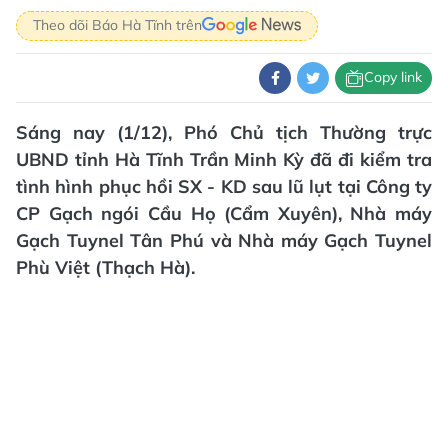
Theo dõi Báo Hà Tĩnh trên
Copy link
Sáng nay (1/12), Phó Chủ tịch Thường trực
UBND tỉnh Hà Tĩnh Trần Minh Kỳ đã đi kiểm tra
tình hình phục hồi SX - KD sau lũ lụt tại Công ty
CP Gạch ngói Cầu Họ (Cẩm Xuyên), Nhà máy
Gạch Tuynel Tân Phú và Nhà máy Gạch Tuynel
Phù Việt (Thạch Hà).