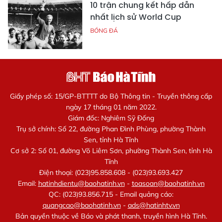
10 trận chung kết hấp dẫn
nhất lịch sử World Cup
BÓNG ĐÁ
Giấy phép số: 15/GP-BTTTT do Bộ Thông tin - Truyền thông cấp
ngày 17 tháng 01 năm 2022.
Giám đốc: Nghiêm Sỹ Đống
Trụ sở chính: Số 22, đường Phan Đình Phùng, phường Thành
Sen, tỉnh Hà Tĩnh
Cơ sở 2: Số 01, đường Võ Liêm Sơn, phường Thành Sen, tỉnh Hà
Tĩnh
Điện thoại: (023)95.858.608 - (023)93.693.427
Email:
hatinhdientu@baohatinh.vn
-
toasoan@baohatinh.vn
QC: (023)93.856.715 - Email quảng cáo:
quangcao@baohatinh.vn
-
ads@hatinhtv.vn
Bản quyền thuộc về Báo và phát thanh, truyền hình Hà Tĩnh.