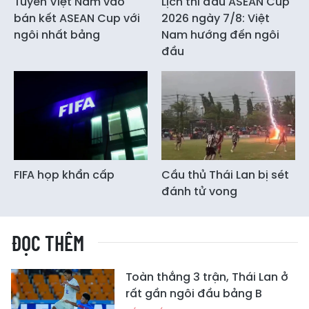
Tuyển Việt Nam vào
Lịch thi đấu ASEAN Cup
bán kết ASEAN Cup với
2026 ngày 7/8: Việt
ngôi nhất bảng
Nam hướng đến ngôi
đầu
FIFA họp khẩn cấp
Cầu thủ Thái Lan bị sét
đánh tử vong
ĐỌC THÊM
Toàn thắng 3 trận, Thái Lan ở
rất gần ngôi đầu bảng B