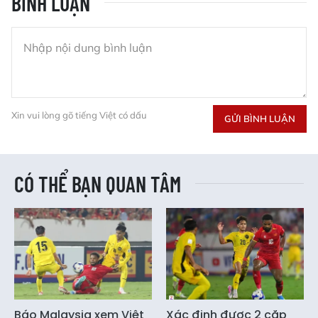
BÌNH LUẬN
Xin vui lòng gõ tiếng Việt có dấu
GỬI BÌNH LUẬN
CÓ THỂ BẠN QUAN TÂM
Báo Malaysia xem Việt
Xác định được 2 cặp