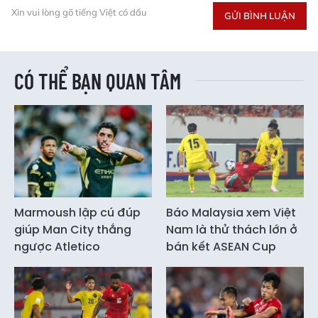
Xin vui lòng gõ tiếng Việt có dấu
GỬI BÌNH LUẬN
CÓ THỂ BẠN QUAN TÂM
Marmoush lập cú đúp
Báo Malaysia xem Việt
giúp Man City thắng
Nam là thử thách lớn ở
ngược Atletico
bán kết ASEAN Cup