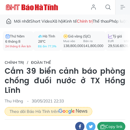
Mới nhất
Short Video
Xã hội
Kinh tế
Chính trị
Thể thao
Pháp luật
V
Thứ Năm
Hà Tĩnh
Giá vàng (SJC)
Tỷ giá
6 tháng 8
28°C
Mua vào
Bán ra
EUR
USD
138,800,000
141,800,000
29,516.69
26,
24 tháng 6 Âm lịch
Độ ẩm 77.3%
CHÍNH TRỊ
ĐOÀN THỂ
Cắm 39 biển cảnh báo phòng
chống đuối nước ở TX Hồng
Lĩnh
Thu Hằng
30/05/2021 22:33
Theo dõi Báo Hà Tĩnh trên
Copy link