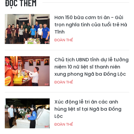
ĐỌC THÊM
Hơn 150 bữa cơm tri ân - Gửi
trọn nghĩa tình của tuổi trẻ Hà
Tĩnh
ĐOÀN THỂ
Chủ tịch UBND tỉnh dự lễ tưởng
niệm 10 nữ liệt sĩ thanh niên
xung phong Ngã ba Đồng Lộc
ĐOÀN THỂ
Xúc động lễ tri ân các anh
hùng liệt sĩ tại Ngã ba Đồng
Lộc
ĐOÀN THỂ