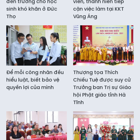
đến trường cho học
viên, thanh niên tiếp
sinh khó khăn ở Đức
cận việc làm tại KKT
Thọ
Vũng Áng
Để mỗi công nhân đều
Thượng tọa Thích
hiểu luật, biết bảo vệ
Chiếu Tuệ được suy cử
quyền lợi của mình
Trưởng ban Trị sự Giáo
hội Phật giáo tỉnh Hà
Tĩnh