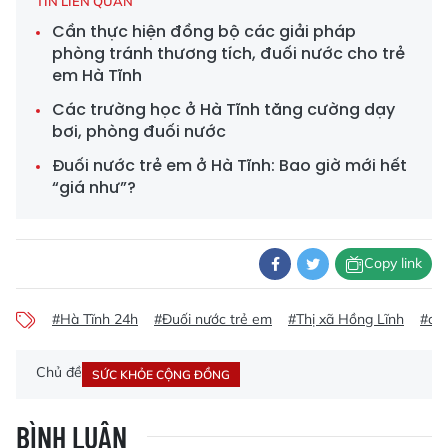
TIN LIÊN QUAN
Cần thực hiện đồng bộ các giải pháp
phòng tránh thương tích, đuối nước cho trẻ
em Hà Tĩnh
Các trường học ở Hà Tĩnh tăng cường dạy
bơi, phòng đuối nước
Đuối nước trẻ em ở Hà Tĩnh: Bao giờ mới hết
“giá như”?
Copy link
#Hà Tĩnh 24h
#Đuối nước trẻ em
#Thị xã Hồng Lĩnh
#cắm
Chủ đề
SỨC KHỎE CỘNG ĐỒNG
BÌNH LUẬN