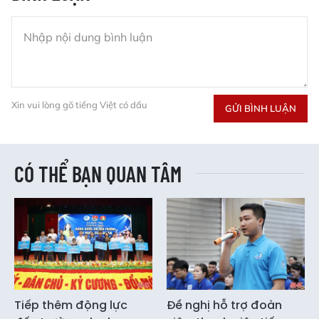
Xin vui lòng gõ tiếng Việt có dấu
GỬI BÌNH LUẬN
CÓ THỂ BẠN QUAN TÂM
Tiếp thêm động lực
Đề nghị hỗ trợ đoàn