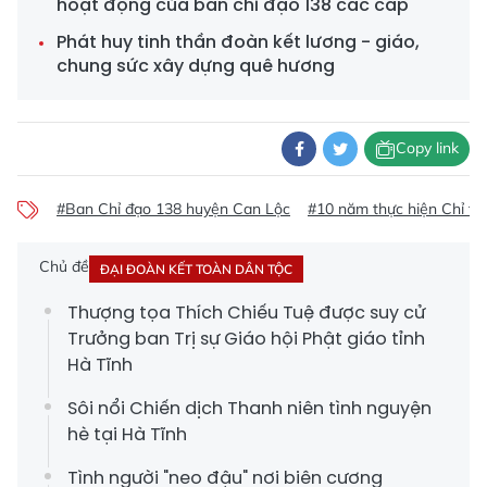
hoạt động của ban chỉ đạo 138 các cấp
Phát huy tinh thần đoàn kết lương - giáo,
chung sức xây dựng quê hương
Copy link
#Ban Chỉ đạo 138 huyện Can Lộc
#10 năm thực hiện Chỉ thị
Chủ đề
ĐẠI ĐOÀN KẾT TOÀN DÂN TỘC
Thượng tọa Thích Chiếu Tuệ được suy cử
Trưởng ban Trị sự Giáo hội Phật giáo tỉnh
Hà Tĩnh
Sôi nổi Chiến dịch Thanh niên tình nguyện
hè tại Hà Tĩnh
Tình người "neo đậu" nơi biên cương