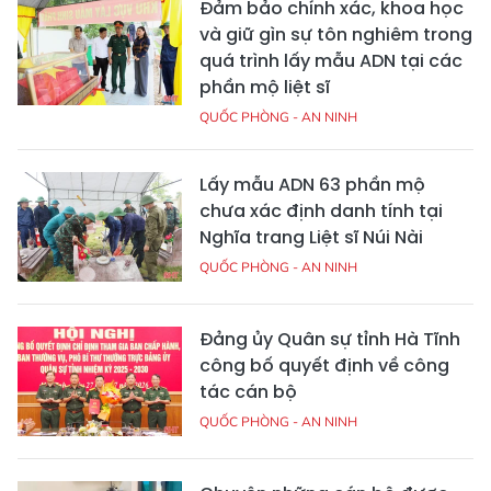
Đảm bảo chính xác, khoa học
và giữ gìn sự tôn nghiêm trong
quá trình lấy mẫu ADN tại các
phần mộ liệt sĩ
QUỐC PHÒNG - AN NINH
Lấy mẫu ADN 63 phần mộ
chưa xác định danh tính tại
Nghĩa trang Liệt sĩ Núi Nài
QUỐC PHÒNG - AN NINH
Đảng ủy Quân sự tỉnh Hà Tĩnh
công bố quyết định về công
tác cán bộ
QUỐC PHÒNG - AN NINH