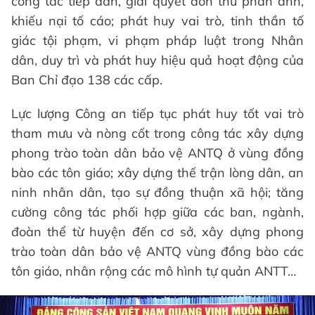
công tác tiếp dân, giải quyết đơn thư phản ánh,
khiếu nại tố cáo; phát huy vai trò, tinh thần tố
giác tội phạm, vi phạm pháp luật trong Nhân
dân, duy trì và phát huy hiệu quả hoạt động của
Ban Chỉ đạo 138 các cấp.
Lực lượng Công an tiếp tục phát huy tốt vai trò
tham mưu và nòng cốt trong công tác xây dựng
phong trào toàn dân bảo vệ ANTQ ở vùng đồng
bào các tôn giáo; xây dựng thế trận lòng dân, an
ninh nhân dân, tạo sự đồng thuận xã hội; tăng
cường công tác phối hợp giữa các ban, ngành,
đoàn thể từ huyện đến cơ sở, xây dựng phong
trào toàn dân bảo vệ ANTQ vùng đồng bào các
tôn giáo, nhân rộng các mô hình tự quản ANTT…