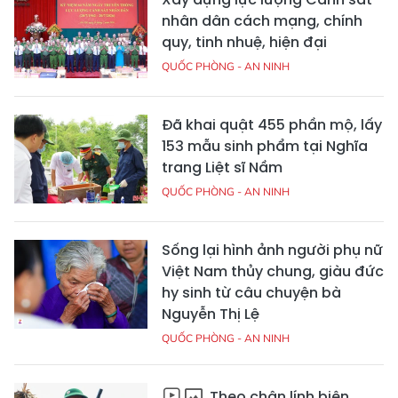
nhân dân cách mạng, chính
quy, tinh nhuệ, hiện đại
QUỐC PHÒNG - AN NINH
Đã khai quật 455 phần mộ, lấy
153 mẫu sinh phẩm tại Nghĩa
trang Liệt sĩ Nầm
QUỐC PHÒNG - AN NINH
Sống lại hình ảnh người phụ nữ
Việt Nam thủy chung, giàu đức
hy sinh từ câu chuyện bà
Nguyễn Thị Lệ
QUỐC PHÒNG - AN NINH
Theo chân lính biên