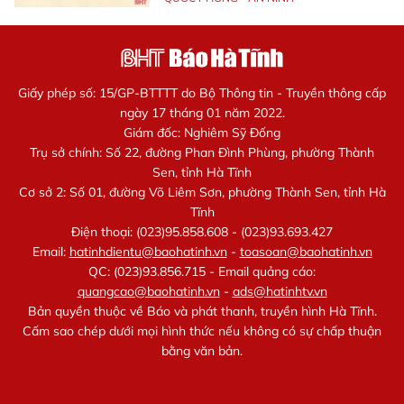
Giấy phép số: 15/GP-BTTTT do Bộ Thông tin - Truyền thông cấp
ngày 17 tháng 01 năm 2022.
Giám đốc: Nghiêm Sỹ Đống
Trụ sở chính: Số 22, đường Phan Đình Phùng, phường Thành
Sen, tỉnh Hà Tĩnh
Cơ sở 2: Số 01, đường Võ Liêm Sơn, phường Thành Sen, tỉnh Hà
Tĩnh
Điện thoại: (023)95.858.608 - (023)93.693.427
Email:
hatinhdientu@baohatinh.vn
-
toasoan@baohatinh.vn
QC: (023)93.856.715 - Email quảng cáo:
quangcao@baohatinh.vn
-
ads@hatinhtv.vn
Bản quyền thuộc về Báo và phát thanh, truyền hình Hà Tĩnh.
Cấm sao chép dưới mọi hình thức nếu không có sự chấp thuận
bằng văn bản.