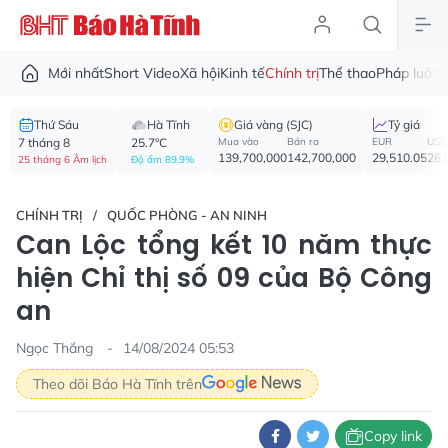
Mới nhất
Short Video
Xã hội
Kinh tế
Chính trị
Thể thao
Pháp luật
V
Thứ Sáu
Hà Tĩnh
Giá vàng (SJC)
Tỷ giá
7 tháng 8
25.7°C
Mua vào
Bán ra
EUR
USD
139,700,000
142,700,000
29,510.05
26,
25 tháng 6 Âm lịch
Độ ẩm 89.9%
CHÍNH TRỊ
QUỐC PHÒNG - AN NINH
Can Lộc tổng kết 10 năm thực
hiện Chỉ thị số 09 của Bộ Công
an
Ngọc Thắng
14/08/2024 05:53
Theo dõi Báo Hà Tĩnh trên
Copy link