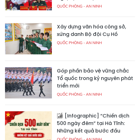
QUỐC PHÒNG - AN NINH
Xây dựng văn hóa công sở,
xứng danh Bộ đội Cụ Hồ
QUỐC PHÒNG - AN NINH
Góp phần bảo vệ vững chắc
Tổ quốc trong kỷ nguyên phát
triển mới
QUỐC PHÒNG - AN NINH
[Infographic] “Chiến dịch
500 ngày đêm” tại Hà Tĩnh:
Những kết quả bước đầu
QUỐC PHÒNG - AN NINH