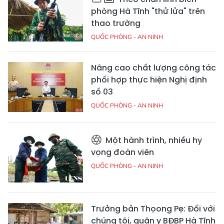
phòng Hà Tĩnh "thử lửa" trên
thao trường
QUỐC PHÒNG - AN NINH
Nâng cao chất lượng công tác
phối hợp thực hiện Nghị định
số 03
QUỐC PHÒNG - AN NINH
Một hành trình, nhiều hy
vọng đoàn viên
QUỐC PHÒNG - AN NINH
Trưởng bản Thọong Pẹ: Đối với
chúng tôi, quân y BĐBP Hà Tĩnh