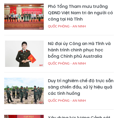
Phó Tổng Tham mưu trưởng
QĐND Việt Nam tri ân người có
công tại Hà Tĩnh
QUỐC PHÒNG - AN NINH
Nữ đại úy Công an Hà Tĩnh và
hành trình chinh phục học
bổng Chính phủ Australia
QUỐC PHÒNG - AN NINH
Duy trì nghiêm chế độ trực sẵn
sàng chiến đấu, xử lý hiệu quả
các tình huống
QUỐC PHÒNG - AN NINH
Xây dựng lực lượng Cảnh sát