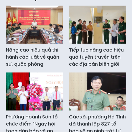
Nâng cao hiệu quả thi
Tiếp tục nâng cao hiệu
hành các luật về quân
quả tuyên truyền trên
sự, quốc phòng
các địa bàn biên giới
Phường Hoành Sơn tổ
Các xã, phường Hà Tĩnh
chức điểm "Ngày hội
đã thành lập 827 tổ
toàn dân bảo vệ an
bảo vệ an ninh trật tự