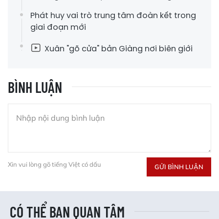
Phát huy vai trò trung tâm đoàn kết trong
giai đoạn mới
Xuân "gõ cửa" bản Giàng nơi biên giới
BÌNH LUẬN
Xin vui lòng gõ tiếng Việt có dấu
GỬI BÌNH LUẬN
CÓ THỂ BẠN QUAN TÂM