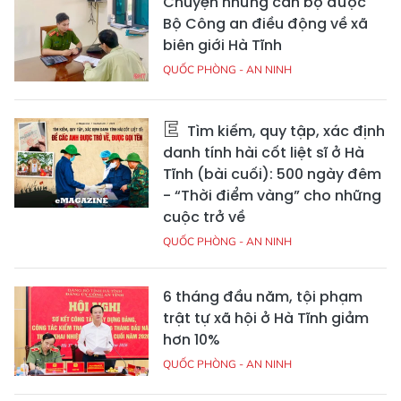
Chuyện những cán bộ được
Bộ Công an điều động về xã
biên giới Hà Tĩnh
QUỐC PHÒNG - AN NINH
Tìm kiếm, quy tập, xác định
danh tính hài cốt liệt sĩ ở Hà
Tĩnh (bài cuối): 500 ngày đêm
- “Thời điểm vàng” cho những
cuộc trở về
QUỐC PHÒNG - AN NINH
6 tháng đầu năm, tội phạm
trật tự xã hội ở Hà Tĩnh giảm
hơn 10%
QUỐC PHÒNG - AN NINH