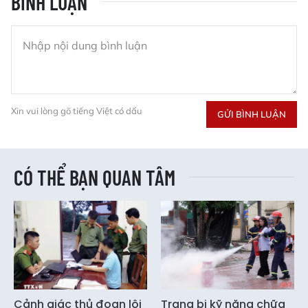
BÌNH LUẬN
Xin vui lòng gõ tiếng Việt có dấu
GỬI BÌNH LUẬN
CÓ THỂ BẠN QUAN TÂM
Cảnh giác thủ đoạn lôi
Trang bị kỹ năng chữa