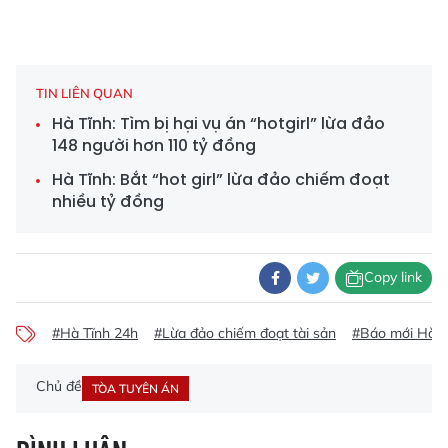
TIN LIÊN QUAN
Hà Tĩnh: Tìm bị hại vụ án “hotgirl” lừa đảo
148 người hơn 110 tỷ đồng
Hà Tĩnh: Bắt “hot girl” lừa đảo chiếm đoạt
nhiều tỷ đồng
Copy link
#Hà Tĩnh 24h
#Lừa đảo chiếm đoạt tài sản
#Báo mới Hà T
Chủ đề
TÒA TUYÊN ÁN