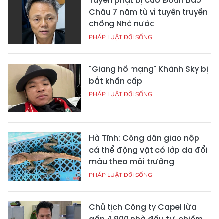
Tuyên phạt bị cáo Đoàn Bảo
Châu 7 năm tù vì tuyên truyền
chống Nhà nước
PHÁP LUẬT ĐỜI SỐNG
"Giang hồ mạng" Khánh Sky bị
bắt khẩn cấp
PHÁP LUẬT ĐỜI SỐNG
Hà Tĩnh: Công dân giao nộp
cá thể động vật có lớp da đổi
màu theo môi trường
PHÁP LUẬT ĐỜI SỐNG
Chủ tịch Công ty Capel lừa
gần 4.900 nhà đầu tư, chiếm