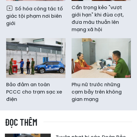
Cẩn trọng kẻo "vượt
Số hóa công tác tố
giới hạn" khi đùa cợt,
giác tội phạm nơi biên
đưa mâu thuẫn lên
giới
mạng xã hội
Bảo đảm an toàn
Phụ nữ trước những
PCCC cho trạm sạc xe
cạm bẫy trên không
điện
gian mạng
ĐỌC THÊM