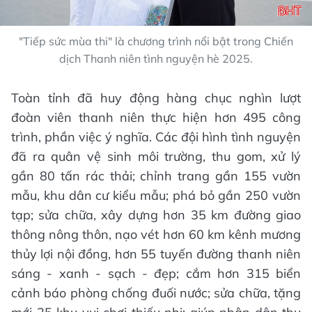
"Tiếp sức mùa thi" là chương trình nổi bật trong Chiến
dịch Thanh niên tình nguyện hè 2025.
Toàn tỉnh đã huy động hàng chục nghìn lượt
đoàn viên thanh niên thực hiện hơn 495 công
trình, phần việc ý nghĩa. Các đội hình tình nguyện
đã ra quân vệ sinh môi trường, thu gom, xử lý
gần 80 tấn rác thải; chỉnh trang gần 155 vườn
mẫu, khu dân cư kiểu mẫu; phá bỏ gần 250 vườn
tạp; sửa chữa, xây dựng hơn 35 km đường giao
thông nông thôn, nạo vét hơn 60 km kênh mương
thủy lợi nội đồng, hơn 55 tuyến đường thanh niên
sáng - xanh - sạch - đẹp; cắm hơn 315 biển
cảnh báo phòng chống đuối nước; sửa chữa, tặng