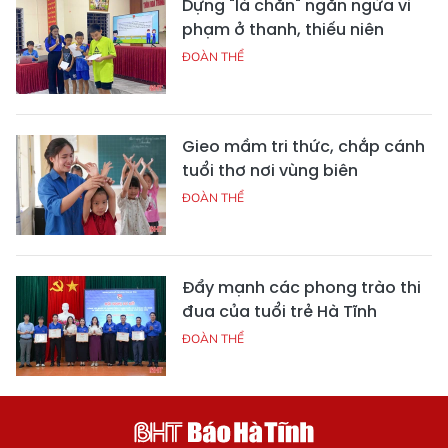
Dựng "lá chắn" ngăn ngừa vi
phạm ở thanh, thiếu niên
ĐOÀN THỂ
Gieo mầm tri thức, chắp cánh
tuổi thơ nơi vùng biên
ĐOÀN THỂ
Đẩy mạnh các phong trào thi
đua của tuổi trẻ Hà Tĩnh
ĐOÀN THỂ