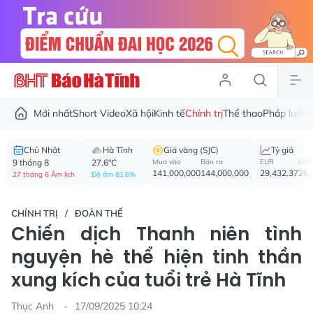
Mới nhất
Short Video
Xã hội
Kinh tế
Chính trị
Thể thao
Pháp luật
V
Chủ Nhật
Hà Tĩnh
Giá vàng (SJC)
Tỷ giá
9 tháng 8
27.6°C
Mua vào
Bán ra
EUR
USD
141,000,000
144,000,000
29,432.37
26,
27 tháng 6 Âm lịch
Độ ẩm 81.6%
CHÍNH TRỊ
ĐOÀN THỂ
Chiến dịch Thanh niên tình
nguyện hè thể hiện tinh thần
xung kích của tuổi trẻ Hà Tĩnh
Thục Anh
17/09/2025 10:24