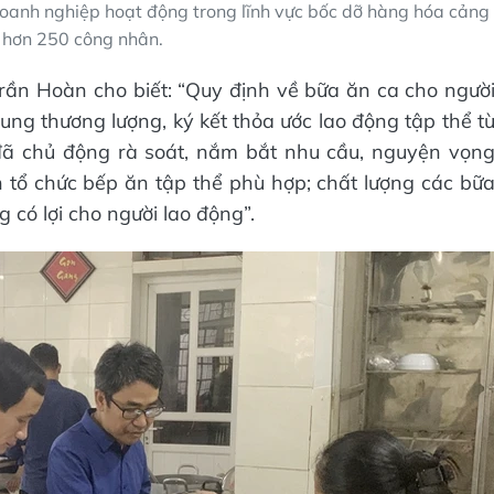
doanh nghiệp hoạt động trong lĩnh vực bốc dỡ hàng hóa cảng
i hơn 250 công nhân.
ần Hoàn cho biết: “Quy định về bữa ăn ca cho ngườ
ng thương lượng, ký kết thỏa ước lao động tập thể t
ã chủ động rà soát, nắm bắt nhu cầu, nguyện vọn
 tổ chức bếp ăn tập thể phù hợp; chất lượng các bữ
có lợi cho người lao động”.