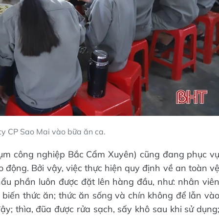
y CP Sao Mai vào bữa ăn ca.
(cụm công nghiệp Bắc Cẩm Xuyên) cũng đang phục v
 động. Bởi vậy, việc thực hiện quy định về an toàn v
hẩu phần luôn được đặt lên hàng đầu, như: nhân viê
 biến thức ăn; thức ăn sống và chín không để lẫn và
y; thìa, đũa được rửa sạch, sấy khô sau khi sử dụng