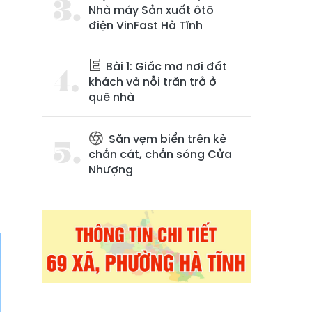
Nhà máy Sản xuất ôtô
điện VinFast Hà Tĩnh
Bài 1: Giấc mơ nơi đất
khách và nỗi trăn trở ở
quê nhà
Săn vẹm biển trên kè
,
chắn cát, chắn sóng Cửa
g
Nhượng
à