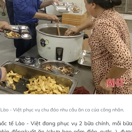
Lào - Việt phục vụ chu đáo nhu cầu ăn ca của công nhân.
ốc tế Lào - Việt đang phục vụ 2 bữa chính, mỗi bữ
hìn đồng/suất ăn (chưa bao gồm điện, nước...), đượ