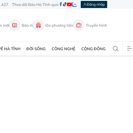
3.427
Theo dõi Báo Hà Tĩnh qua
Đăng nhập
in mới
Báo in
Đa phương tiện
Truyền hình
VỀ HÀ TĨNH
ĐỜI SỐNG
CÔNG NGHỆ
CỘNG ĐỒNG