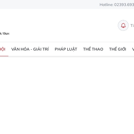
Hotline: 02393.69
T
HỘI
VĂN HÓA - GIẢI TRÍ
PHÁP LUẬT
THỂ THAO
THẾ GIỚI