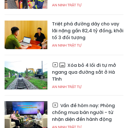
AN NINH TRẬT TỰ
Triệt phá đường dây cho vay
lãi nặng gần 82,4 tỷ đồng, khởi
tố 3 đối tượng
AN NINH TRẬT TỰ
Xóa bỏ 4 lối đi tự mở
ngang qua đường sắt ở Hà
Tĩnh
AN NINH TRẬT TỰ
Vấn đề hôm nay: Phòng
chống mua bán người - từ
nhận diện đến hành động
AN NINH TRẬT TỰ