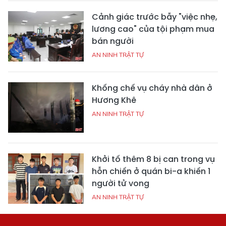
Cảnh giác trước bẫy "việc nhẹ,
lương cao" của tội phạm mua
bán người
AN NINH TRẬT TỰ
Khống chế vụ cháy nhà dân ở
Hương Khê
AN NINH TRẬT TỰ
Khởi tố thêm 8 bị can trong vụ
hỗn chiến ở quán bi-a khiến 1
người tử vong
AN NINH TRẬT TỰ