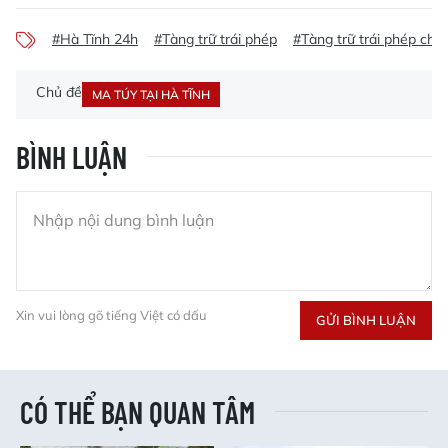
#Hà Tĩnh 24h
#Tàng trữ trái phép
#Tàng trữ trái phép chấ
Chủ đề
MA TÚY TẠI HÀ TĨNH
BÌNH LUẬN
Xin vui lòng gõ tiếng Việt có dấu
GỬI BÌNH LUẬN
CÓ THỂ BẠN QUAN TÂM