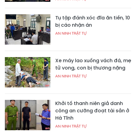
Tụ tập đánh xóc đĩa ăn tiền, 10
bị cáo nhận án
AN NINH TRẬT TỰ
Xe máy lao xuống vách đá, mẹ
tử vong, con bị thương nặng
AN NINH TRẬT TỰ
Khởi tố thanh niên giả danh
công an cưỡng đoạt tài sản ở
Hà Tĩnh
AN NINH TRẬT TỰ