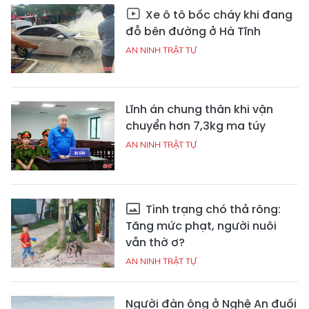
Xe ô tô bốc cháy khi đang
đỗ bên đường ở Hà Tĩnh
AN NINH TRẬT TỰ
Lĩnh án chung thân khi vận
chuyển hơn 7,3kg ma túy
AN NINH TRẬT TỰ
Tình trạng chó thả rông:
Tăng mức phạt, người nuôi
vẫn thờ ơ?
AN NINH TRẬT TỰ
Người đàn ông ở Nghệ An đuối