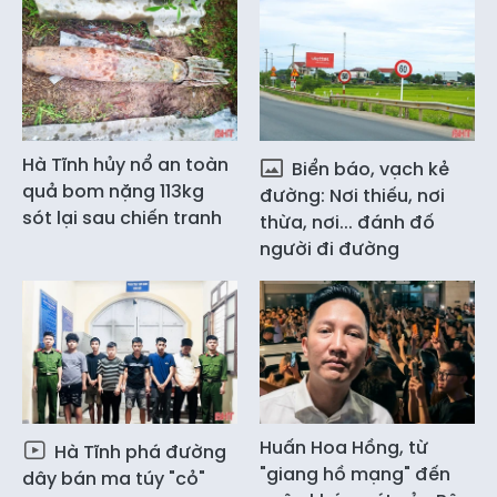
Hà Tĩnh hủy nổ an toàn
Biển báo, vạch kẻ
quả bom nặng 113kg
đường: Nơi thiếu, nơi
sót lại sau chiến tranh
thừa, nơi... đánh đố
người đi đường
Huấn Hoa Hồng, từ
Hà Tĩnh phá đường
"giang hồ mạng" đến
dây bán ma túy "cỏ"