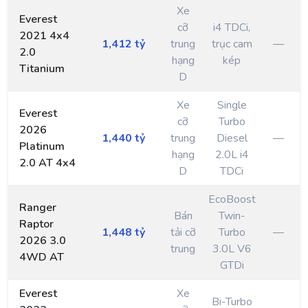
Xe
Everest
cỡ
i4 TDCi,
2021 4x4
1,412 tỷ
trung
trục cam
—
2.0
hạng
kép
Titanium
D
Xe
Single
Everest
cỡ
Turbo
2026
1,440 tỷ
trung
Diesel
—
Platinum
hạng
2.0L i4
2.0 AT 4x4
D
TDCi
EcoBoost
Ranger
Bán
Twin-
Raptor
1,448 tỷ
tải cỡ
Turbo
—
2026 3.0
trung
3.0L V6
4WD AT
GTDi
Everest
Xe
Bi-Turbo