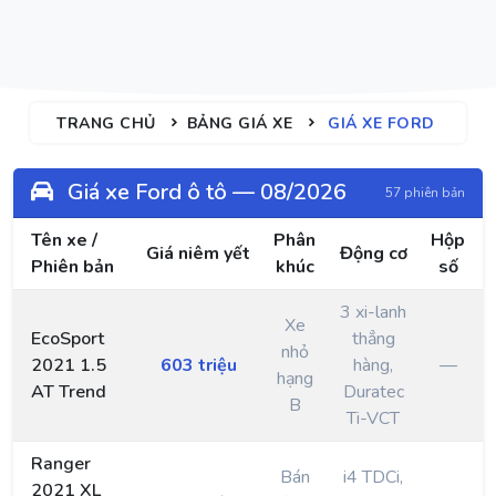
TRANG CHỦ
BẢNG GIÁ XE
GIÁ XE FORD
Giá xe Ford ô tô — 08/2026
57 phiên bản
Tên xe /
Phân
Hộp
Giá niêm yết
Động cơ
Phiên bản
khúc
số
3 xi-lanh
Xe
EcoSport
thẳng
nhỏ
2021 1.5
603 triệu
hàng,
—
hạng
AT Trend
Duratec
B
Ti-VCT
Ranger
Bán
i4 TDCi,
2021 XL