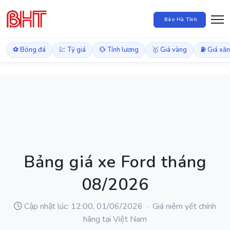
Báo Hà Tĩnh
⚽ Bóng đá
💹 Tỷ giá
💱 Tính lương
🥇 Giá vàng
⛽ Giá xă
Bảng giá xe Ford tháng
08/2026
Cập nhật lúc: 12:00, 01/06/2026 · Giá niêm yết chính
hãng tại Việt Nam