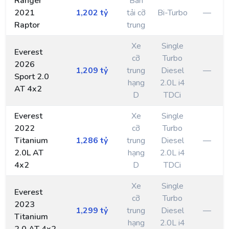
Ranger
Bán
2021
1,202 tỷ
tải cỡ
Bi-Turbo
—
Raptor
trung
Xe
Single
Everest
cỡ
Turbo
2026
1,209 tỷ
trung
Diesel
—
Sport 2.0
hạng
2.0L i4
AT 4x2
D
TDCi
Everest
Xe
Single
2022
cỡ
Turbo
Titanium
1,286 tỷ
trung
Diesel
—
2.0L AT
hạng
2.0L i4
4x2
D
TDCi
Xe
Single
Everest
cỡ
Turbo
2023
1,299 tỷ
trung
Diesel
—
Titanium
hạng
2.0L i4