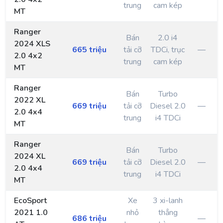
trung
cam kép
MT
Ranger
Bán
2.0 i4
2024 XLS
665 triệu
tải cỡ
TDCi, trục
—
2.0 4x2
trung
cam kép
MT
Ranger
Bán
Turbo
2022 XL
669 triệu
tải cỡ
Diesel 2.0
—
2.0 4x4
trung
i4 TDCi
MT
Ranger
Bán
Turbo
2024 XL
669 triệu
tải cỡ
Diesel 2.0
—
2.0 4x4
trung
i4 TDCi
MT
EcoSport
Xe
3 xi-lanh
2021 1.0
nhỏ
thẳng
686 triệu
—