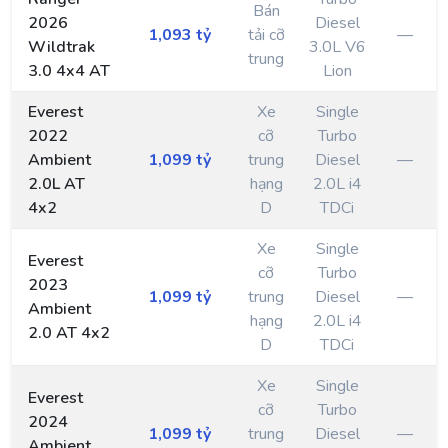
Bán
2026
Diesel
1,093 tỷ
tải cỡ
—
Wildtrak
3.0L V6
trung
3.0 4x4 AT
Lion
Everest
Xe
Single
2022
cỡ
Turbo
Ambient
1,099 tỷ
trung
Diesel
—
2.0L AT
hạng
2.0L i4
4x2
D
TDCi
Xe
Single
Everest
cỡ
Turbo
2023
1,099 tỷ
trung
Diesel
—
Ambient
hạng
2.0L i4
2.0 AT 4x2
D
TDCi
Xe
Single
Everest
cỡ
Turbo
2024
1,099 tỷ
trung
Diesel
—
Ambient