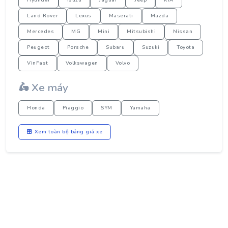
Hyundai
Isuzu
Jaguar
Jeep
KIA
Land Rover
Lexus
Maserati
Mazda
Mercedes
MG
Mini
Mitsubishi
Nissan
Peugeot
Porsche
Subaru
Suzuki
Toyota
VinFast
Volkswagen
Volvo
🛵 Xe máy
Honda
Piaggio
SYM
Yamaha
Xem toàn bộ bảng giá xe