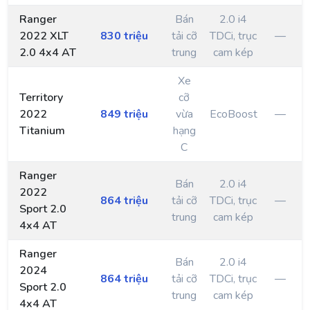
Ranger
Bán
2.0 i4
2022 XLT
830 triệu
tải cỡ
TDCi, trục
—
2.0 4x4 AT
trung
cam kép
Xe
Territory
cỡ
2022
849 triệu
vừa
EcoBoost
—
Titanium
hạng
C
Ranger
Bán
2.0 i4
2022
864 triệu
tải cỡ
TDCi, trục
—
Sport 2.0
trung
cam kép
4x4 AT
Ranger
Bán
2.0 i4
2024
864 triệu
tải cỡ
TDCi, trục
—
Sport 2.0
trung
cam kép
4x4 AT