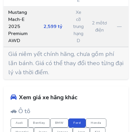
E
Mustang
Xe
Mach-E
cỡ
2 môtơ
2025
2,599 tỷ
trung
—
điện
Premium
hạng
AWD
D
Giá niêm yết chính hãng, chưa gồm phí
lăn bánh. Giá có thể thay đổi theo từng đại
lý và thời điểm.
Xem giá xe hãng khác
🚗 Ô tô
Audi
Bentley
BMW
Ford
Honda