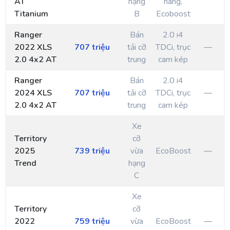
AT
hạng
hàng,
Titanium
B
Ecoboost
Ranger
Bán
2.0 i4
2022 XLS
707 triệu
tải cỡ
TDCi, trục
—
2.0 4x2 AT
trung
cam kép
Ranger
Bán
2.0 i4
2024 XLS
707 triệu
tải cỡ
TDCi, trục
—
2.0 4x2 AT
trung
cam kép
Xe
Territory
cỡ
2025
739 triệu
vừa
EcoBoost
—
Trend
hạng
C
Xe
Territory
cỡ
2022
759 triệu
vừa
EcoBoost
—