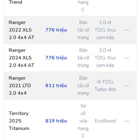
Trend
hạng
C
Ranger
Bán
2.0 i4
2022 XLS
776 triệu
tải cỡ
TDCi, trục
—
2.0 4x4 AT
trung
cam kép
Ranger
Bán
2.0 i4
2024 XLS
776 triệu
tải cỡ
TDCi, trục
—
2.0 4x4 AT
trung
cam kép
Ranger
Bán
i4 TDCi,
2021 LTD
811 triệu
tải cỡ
—
Turbo đơn
2.0 4x4
trung
Xe
Territory
cỡ
2025
819 triệu
vừa
EcoBoost
—
Titanium
hạng
C