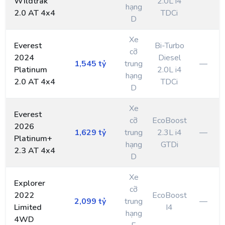
Wildtrak
2.0L i4
hạng
2.0 AT 4x4
TDCi
D
Xe
Everest
Bi-Turbo
cỡ
2024
Diesel
1,545 tỷ
trung
—
Platinum
2.0L i4
hạng
2.0 AT 4x4
TDCi
D
Xe
Everest
cỡ
EcoBoost
2026
1,629 tỷ
trung
2.3L i4
—
Platinum+
hạng
GTDi
2.3 AT 4x4
D
Xe
Explorer
cỡ
2022
EcoBoost
2,099 tỷ
trung
—
Limited
I4
hạng
4WD