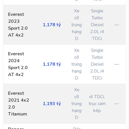
Xe
Single
Everest
cỡ
Turbo
2023
1,178 tỷ
trung
Diesel
—
Sport 2.0
hạng
2.0L i4
AT 4x2
D
TDCi
Xe
Single
Everest
cỡ
Turbo
2024
1,178 tỷ
trung
Diesel
—
Sport 2.0
hạng
2.0L i4
AT 4x2
D
TDCi
Xe
Everest
cỡ
i4 TDCi,
2021 4x2
1,193 tỷ
trung
trục cam
—
2.0
hạng
kép
Titanium
D