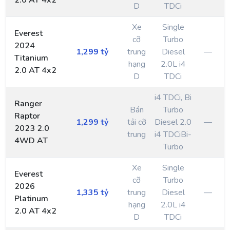
2.0 AT 4x2
D
TDCi
Xe
Single
Everest
cỡ
Turbo
2024
1,299 tỷ
trung
Diesel
—
Titanium
hạng
2.0L i4
2.0 AT 4x2
D
TDCi
i4 TDCi, Bi
Ranger
Bán
Turbo
Raptor
1,299 tỷ
tải cỡ
Diesel 2.0
—
2023 2.0
trung
i4 TDCiBi-
4WD AT
Turbo
Xe
Single
Everest
cỡ
Turbo
2026
1,335 tỷ
trung
Diesel
—
Platinum
hạng
2.0L i4
2.0 AT 4x2
D
TDCi