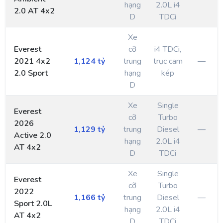
hạng
2.0L i4
2.0 AT 4x2
D
TDCi
Xe
Everest
cỡ
i4 TDCi,
2021 4x2
1,124 tỷ
trung
trục cam
—
2.0 Sport
hạng
kép
D
Xe
Single
Everest
cỡ
Turbo
2026
1,129 tỷ
trung
Diesel
—
Active 2.0
hạng
2.0L i4
AT 4x2
D
TDCi
Xe
Single
Everest
cỡ
Turbo
2022
1,166 tỷ
trung
Diesel
—
Sport 2.0L
hạng
2.0L i4
AT 4x2
D
TDCi