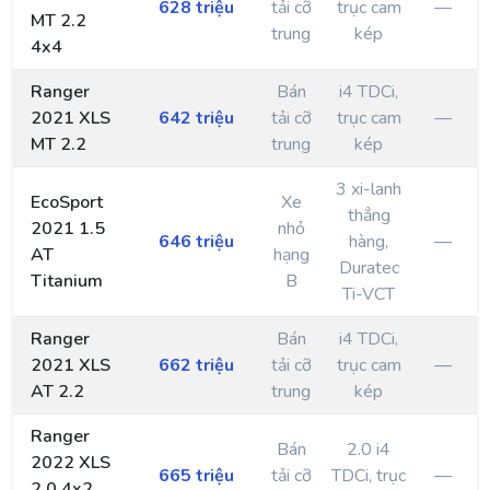
628 triệu
tải cỡ
trục cam
—
MT 2.2
trung
kép
4x4
Ranger
Bán
i4 TDCi,
2021 XLS
642 triệu
tải cỡ
trục cam
—
MT 2.2
trung
kép
3 xi-lanh
EcoSport
Xe
thẳng
2021 1.5
nhỏ
646 triệu
hàng,
—
AT
hạng
Duratec
Titanium
B
Ti-VCT
Ranger
Bán
i4 TDCi,
2021 XLS
662 triệu
tải cỡ
trục cam
—
AT 2.2
trung
kép
Ranger
Bán
2.0 i4
2022 XLS
665 triệu
tải cỡ
TDCi, trục
—
2.0 4x2