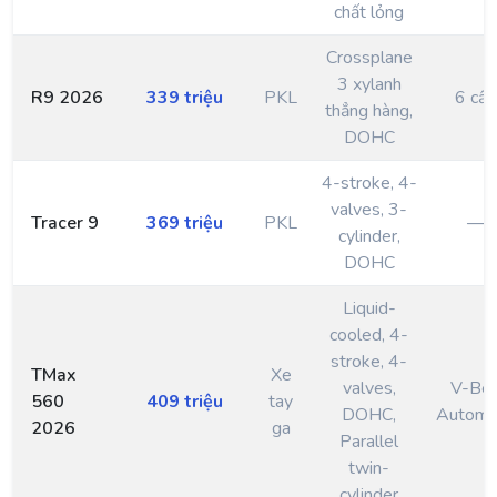
chất lỏng
Crossplane
3 xylanh
R9 2026
339 triệu
PKL
6 cấp
thẳng hàng,
DOHC
4-stroke, 4-
valves, 3-
Tracer 9
369 triệu
PKL
—
cylinder,
DOHC
Liquid-
cooled, 4-
stroke, 4-
TMax
Xe
valves,
V-Bel
560
409 triệu
tay
DOHC,
Automa
2026
ga
Parallel
twin-
cylinder