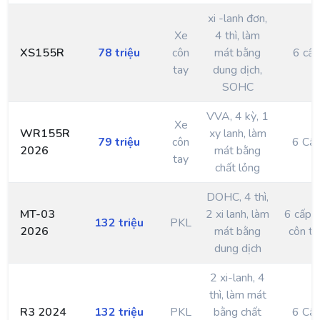
xi -lanh đơn,
Xe
4 thì, làm
XS155R
78 triệu
côn
mát bằng
6 cấp
tay
dung dịch,
SOHC
VVA, 4 kỳ, 1
Xe
WR155R
xy lanh, làm
79 triệu
côn
6 Cấ
2026
mát bằng
tay
chất lỏng
DOHC, 4 thì,
MT-03
2 xi lanh, làm
6 cấp s
132 triệu
PKL
2026
mát bằng
côn ta
dung dịch
2 xi-lanh, 4
thì, làm mát
R3 2024
132 triệu
PKL
bằng chất
6 Cấ