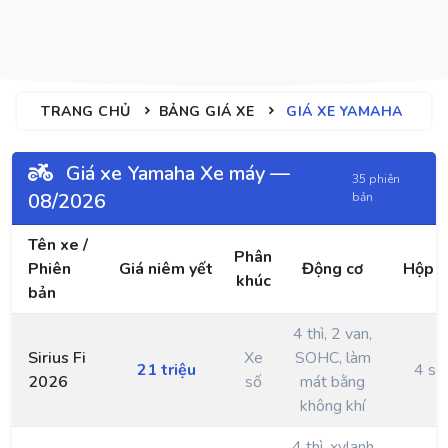
TRANG CHỦ
BẢNG GIÁ XE
GIÁ XE YAMAHA
Giá xe Yamaha Xe máy —
35 phiên
08/2026
bản
Tên xe /
Phân
Phiên
Giá niêm yết
Động cơ
Hộp s
khúc
bản
4 thì, 2 van,
Sirius Fi
Xe
SOHC, làm
21 triệu
4 số
2026
số
mát bằng
không khí
4 thì, xylanh