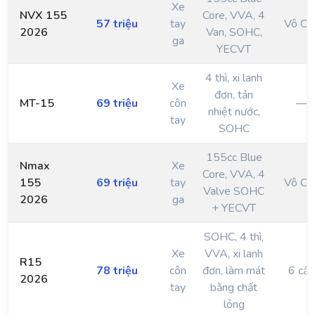
Xe
NVX 155
Core, VVA, 4
57 triệu
tay
Vô Cấ
2026
Van, SOHC,
ga
YECVT
4 thì, xi lanh
Xe
đơn, tản
MT-15
69 triệu
côn
—
nhiệt nước,
tay
SOHC
155cc Blue
Nmax
Xe
Core, VVA, 4
155
69 triệu
tay
Vô Cấ
Valve SOHC
2026
ga
+ YECVT
SOHC, 4 thì,
Xe
VVA, xi lanh
R15
78 triệu
côn
đơn, làm mát
6 cấp
2026
tay
bằng chất
lỏng