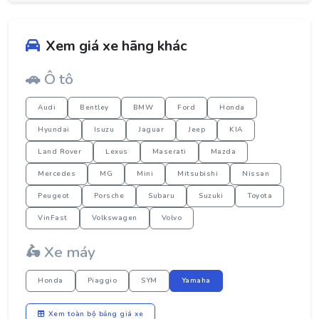
Xem giá xe hãng khác
🚗 Ô tô
Audi
Bentley
BMW
Ford
Honda
Hyundai
Isuzu
Jaguar
Jeep
KIA
Land Rover
Lexus
Maserati
Mazda
Mercedes
MG
Mini
Mitsubishi
Nissan
Peugeot
Porsche
Subaru
Suzuki
Toyota
VinFast
Volkswagen
Volvo
🛵 Xe máy
Honda
Piaggio
SYM
Yamaha
Xem toàn bộ bảng giá xe