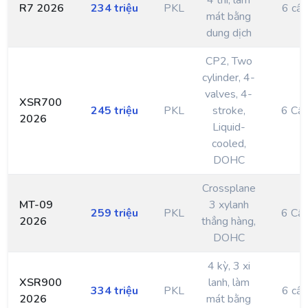
4 thì, làm
R7 2026
234 triệu
PKL
6 cấp
mát bằng
dung dịch
CP2, Two
cylinder, 4-
valves, 4-
XSR700
245 triệu
PKL
stroke,
6 Cấ
2026
Liquid-
cooled,
DOHC
Crossplane
MT-09
3 xylanh
259 triệu
PKL
6 Cấ
2026
thẳng hàng,
DOHC
4 kỳ, 3 xi
XSR900
lanh, làm
334 triệu
PKL
6 cấp
2026
mát bằng