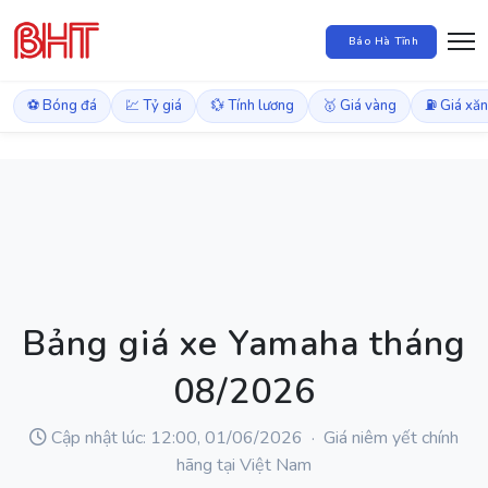
Báo Hà Tĩnh
⚽ Bóng đá
💹 Tỷ giá
💱 Tính lương
🥇 Giá vàng
⛽ Giá xă
Bảng giá xe Yamaha tháng
08/2026
Cập nhật lúc: 12:00, 01/06/2026 · Giá niêm yết chính
hãng tại Việt Nam