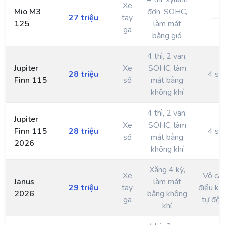
Xe
Mio M3
đơn, SOHC,
27 triệu
tay
—
125
làm mát
ga
bằng gió
4 thì, 2 van,
Jupiter
Xe
SOHC, làm
28 triệu
4 số
Finn 115
số
mát bằng
không khí
4 thì, 2 van,
Jupiter
Xe
SOHC, làm
Finn 115
28 triệu
4 số
số
mát bằng
2026
không khí
Xăng 4 kỳ,
Xe
Vô cấp
Janus
làm mát
29 triệu
tay
điều kh
2026
bằng không
ga
tự độ
khí