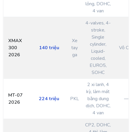
lỏng, DOHC,
4 van
4-valves, 4-
stroke,
Single
XMAX
Xe
cylinder,
300
140 triệu
tay
Vô Cấ
Liquid-
2026
ga
cooled,
EURO5,
SOHC
2 xi lanh, 4
kỳ, làm mát
MT-07
224 triệu
PKL
bằng dung
—
2026
dịch, DOHC,
4 van
CP2, DOHC,