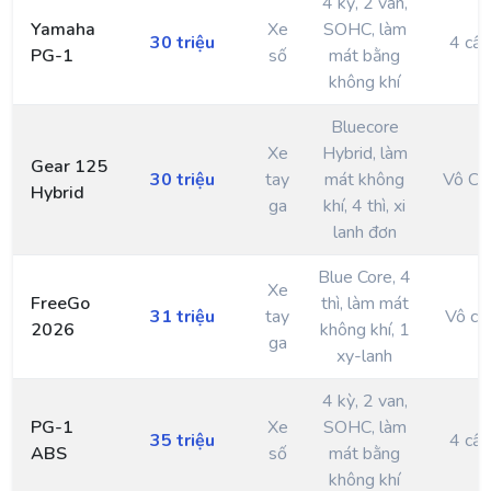
4 kỳ, 2 van,
Yamaha
Xe
SOHC, làm
30 triệu
4 cấp
PG-1
số
mát bằng
không khí
Bluecore
Xe
Hybrid, làm
Gear 125
30 triệu
tay
mát không
Vô Cấ
Hybrid
ga
khí, 4 thì, xi
lanh đơn
Blue Core, 4
Xe
FreeGo
thì, làm mát
31 triệu
tay
Vô cấ
2026
không khí, 1
ga
xy-lanh
4 kỳ, 2 van,
PG-1
Xe
SOHC, làm
35 triệu
4 cấp
ABS
số
mát bằng
không khí