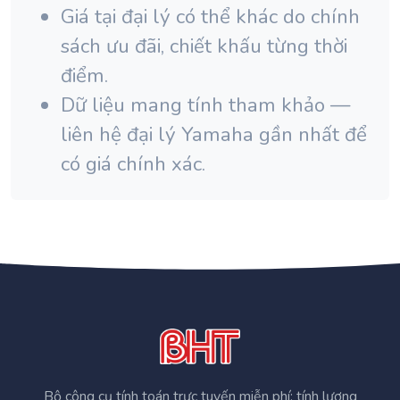
Giá tại đại lý có thể khác do chính
sách ưu đãi, chiết khấu từng thời
điểm.
Dữ liệu mang tính tham khảo —
liên hệ đại lý Yamaha gần nhất để
có giá chính xác.
Bộ công cụ tính toán trực tuyến miễn phí: tính lương