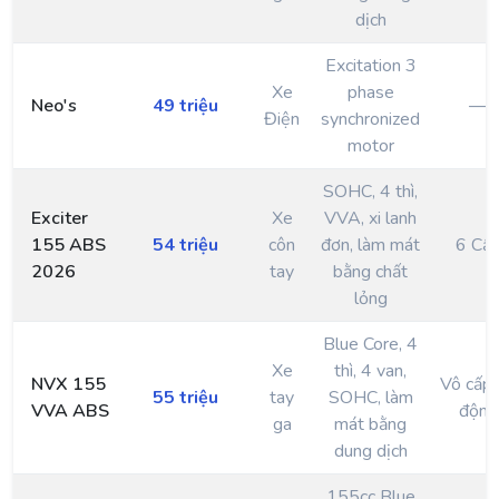
dịch
Excitation 3
Xe
phase
Neo's
49 triệu
—
Điện
synchronized
motor
SOHC, 4 thì,
Exciter
Xe
VVA, xi lanh
155 ABS
54 triệu
côn
đơn, làm mát
6 Cấ
2026
tay
bằng chất
lỏng
Blue Core, 4
Xe
thì, 4 van,
NVX 155
Vô cấp
55 triệu
tay
SOHC, làm
VVA ABS
động
ga
mát bằng
dung dịch
155cc Blue