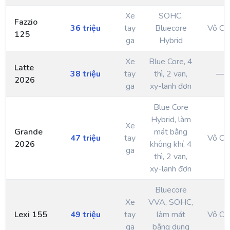
Xe
SOHC,
Fazzio
36 triệu
tay
Bluecore
Vô Cấ
125
ga
Hybrid
Xe
Blue Core, 4
Latte
38 triệu
tay
thì, 2 van,
—
2026
ga
xy-lanh đơn
Blue Core
Hybrid, làm
Xe
Grande
mát bằng
47 triệu
tay
Vô Cấ
2026
không khí, 4
ga
thì, 2 van,
xy-lanh đơn
Bluecore
Xe
VVA, SOHC,
Lexi 155
49 triệu
tay
làm mát
Vô Cấ
ga
bằng dung