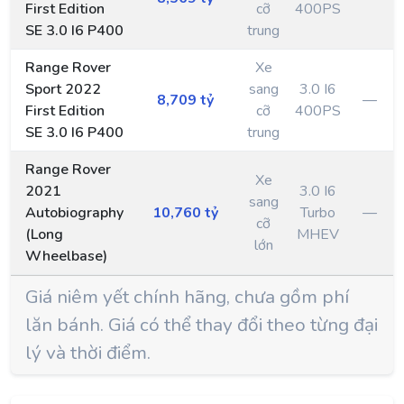
First Edition
cỡ
400PS
SE 3.0 I6 P400
trung
Range Rover
Xe
Sport 2022
sang
3.0 I6
8,709 tỷ
—
First Edition
cỡ
400PS
SE 3.0 I6 P400
trung
Range Rover
Xe
2021
3.0 I6
sang
Autobiography
10,760 tỷ
Turbo
—
cỡ
(Long
MHEV
lớn
Wheelbase)
Giá niêm yết chính hãng, chưa gồm phí
lăn bánh. Giá có thể thay đổi theo từng đại
lý và thời điểm.