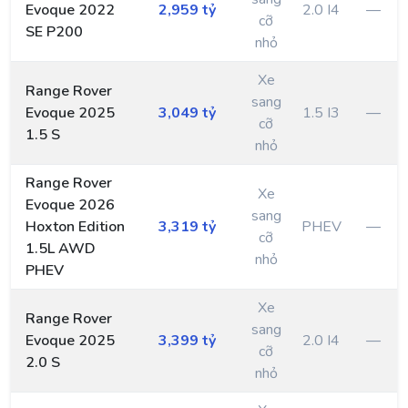
Evoque 2022
2,959 tỷ
2.0 I4
—
cỡ
SE P200
nhỏ
Xe
Range Rover
sang
Evoque 2025
3,049 tỷ
1.5 I3
—
cỡ
1.5 S
nhỏ
Range Rover
Xe
Evoque 2026
sang
Hoxton Edition
3,319 tỷ
PHEV
—
cỡ
1.5L AWD
nhỏ
PHEV
Xe
Range Rover
sang
Evoque 2025
3,399 tỷ
2.0 I4
—
cỡ
2.0 S
nhỏ