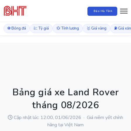
Báo Hà Tĩnh
⚽ Bóng đá
💹 Tỷ giá
💱 Tính lương
🥇 Giá vàng
⛽ Giá xă
Bảng giá xe Land Rover
tháng 08/2026
Cập nhật lúc: 12:00, 01/06/2026 · Giá niêm yết chính
hãng tại Việt Nam