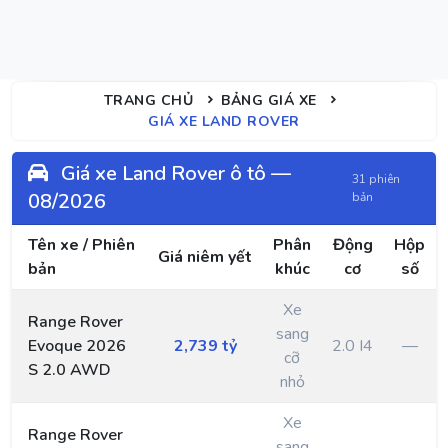
TRANG CHỦ
BẢNG GIÁ XE
GIÁ XE LAND ROVER
Giá xe Land Rover ô tô —
31 phiên
08/2026
bản
Tên xe / Phiên
Phân
Động
Hộp
Giá niêm yết
bản
khúc
cơ
số
Xe
Range Rover
sang
Evoque 2026
2,739 tỷ
2.0 I4
—
cỡ
S 2.0 AWD
nhỏ
Xe
Range Rover
sang