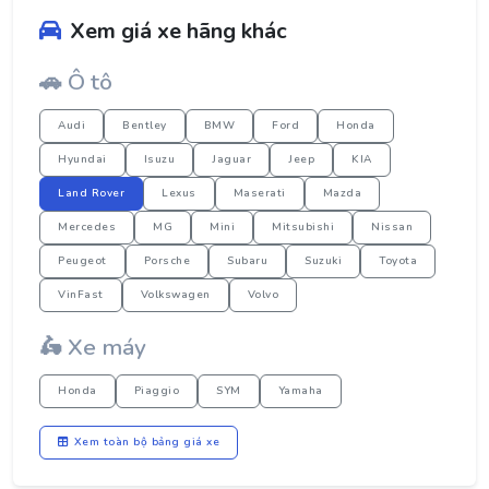
Xem giá xe hãng khác
🚗 Ô tô
Audi
Bentley
BMW
Ford
Honda
Hyundai
Isuzu
Jaguar
Jeep
KIA
Land Rover
Lexus
Maserati
Mazda
Mercedes
MG
Mini
Mitsubishi
Nissan
Peugeot
Porsche
Subaru
Suzuki
Toyota
VinFast
Volkswagen
Volvo
🛵 Xe máy
Honda
Piaggio
SYM
Yamaha
Xem toàn bộ bảng giá xe