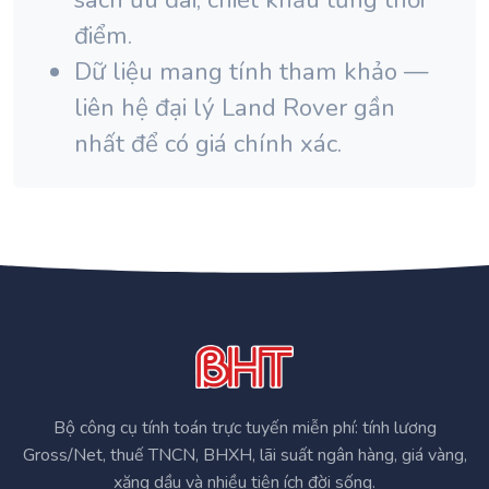
điểm.
Dữ liệu mang tính tham khảo —
liên hệ đại lý Land Rover gần
nhất để có giá chính xác.
Bộ công cụ tính toán trực tuyến miễn phí: tính lương
Gross/Net, thuế TNCN, BHXH, lãi suất ngân hàng, giá vàng,
xăng dầu và nhiều tiện ích đời sống.