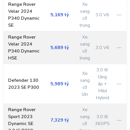
Range Rover
Xe
Velar 2024
sang
5,169 tỷ
3.0 V6
—
P340 Dynamic
cỡ
SE
trung
Range Rover
Xe
Velar 2024
sang
5,689 tỷ
3.0 V6
—
P340 Dynamic
cỡ
HSE
trung
3.0 I6
Xe
tăng
Defender 130
sang
5,989 tỷ
áp +
—
2023 SE P300
cỡ
Mild
lớn
Hybrid
Range Rover
Xe
Sport 2023
sang
3.0 I6
7,329 tỷ
—
Dynamic SE
cỡ
360PS