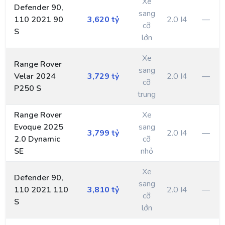
Xe
Defender 90,
sang
110 2021 90
3,620 tỷ
2.0 I4
—
cỡ
S
lớn
Xe
Range Rover
sang
Velar 2024
3,729 tỷ
2.0 I4
—
cỡ
P250 S
trung
Range Rover
Xe
Evoque 2025
sang
3,799 tỷ
2.0 I4
—
2.0 Dynamic
cỡ
SE
nhỏ
Xe
Defender 90,
sang
110 2021 110
3,810 tỷ
2.0 I4
—
cỡ
S
lớn