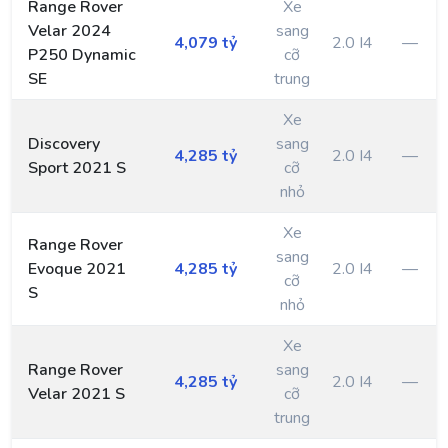
Range Rover
Xe
Velar 2024
sang
4,079 tỷ
2.0 I4
—
P250 Dynamic
cỡ
SE
trung
Xe
Discovery
sang
4,285 tỷ
2.0 I4
—
Sport 2021 S
cỡ
nhỏ
Xe
Range Rover
sang
Evoque 2021
4,285 tỷ
2.0 I4
—
cỡ
S
nhỏ
Xe
Range Rover
sang
4,285 tỷ
2.0 I4
—
Velar 2021 S
cỡ
trung