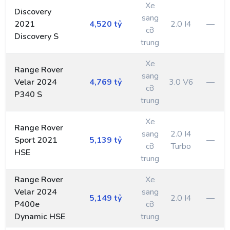
Xe
Discovery
sang
2021
4,520 tỷ
2.0 I4
—
cỡ
Discovery S
trung
Xe
Range Rover
sang
Velar 2024
4,769 tỷ
3.0 V6
—
cỡ
P340 S
trung
Xe
Range Rover
sang
2.0 I4
Sport 2021
5,139 tỷ
—
cỡ
Turbo
HSE
trung
Range Rover
Xe
Velar 2024
sang
5,149 tỷ
2.0 I4
—
P400e
cỡ
Dynamic HSE
trung