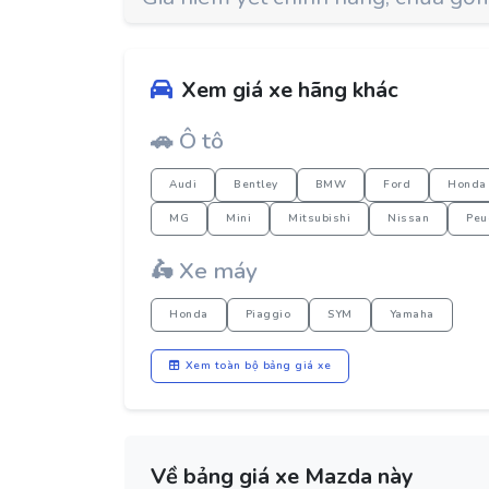
Xem giá xe hãng khác
🚗 Ô tô
Audi
Bentley
BMW
Ford
Honda
MG
Mini
Mitsubishi
Nissan
Peu
🛵 Xe máy
Honda
Piaggio
SYM
Yamaha
Xem toàn bộ bảng giá xe
Về bảng giá xe Mazda này