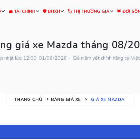
Ố
💼 TÀI CHÍNH
🛡️ BHXH
🏷️ THỊ TRƯỜNG GIÁ
🌟 ĐỜI SỐ
ng giá xe Mazda tháng 08/2
p nhật lúc: 12:00, 01/06/2026 · Giá niêm yết chính hãng tại Vi
TRANG CHỦ
BẢNG GIÁ XE
GIÁ XE MAZDA