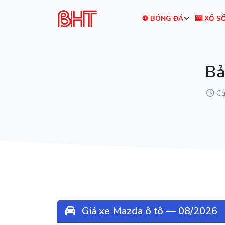
⚽ BÓNG ĐÁ
🎰 XỔ S
Bả
Cậ
Giá xe Mazda ô tô — 08/2026