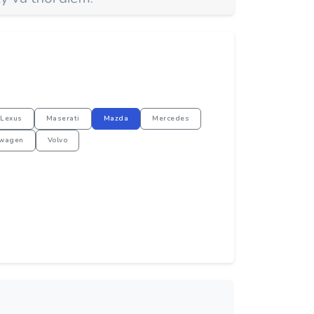
Lexus
Maserati
Mazda
Mercedes
swagen
Volvo