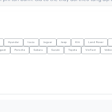
Hyundai
Isuzu
Jaguar
Jeep
KIA
Land Rover
geot
Porsche
Subaru
Suzuki
Toyota
VinFast
Volk