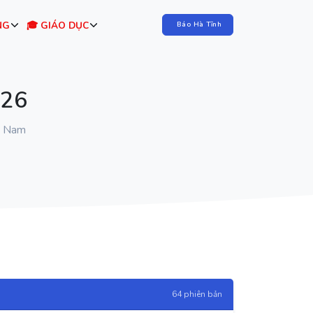
NG
🎓 GIÁO DỤC
Báo Hà Tĩnh
026
ệt Nam
64 phiên bản