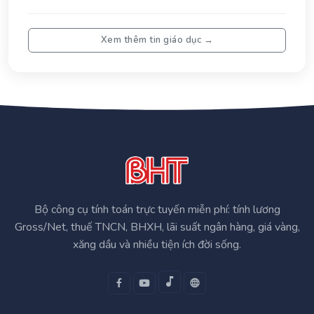
Hà
Tĩn
Xem thêm tin giáo dục →
Bộ công cụ tính toán trực tuyến miễn phí: tính lương
Gross/Net, thuế TNCN, BHXH, lãi suất ngân hàng, giá vàng,
xăng dầu và nhiều tiện ích đời sống.