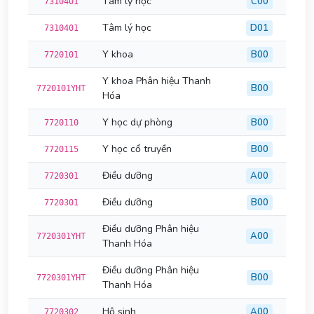
Tâm lý học
C00
7310401
Tâm lý học
D01
7310401
Y khoa
B00
7720101
Y khoa Phân hiệu Thanh
B00
7720101YHT
Hóa
Y học dự phòng
B00
7720110
Y học cổ truyền
B00
7720115
Điều dưỡng
A00
7720301
Điều dưỡng
B00
7720301
Điều dưỡng Phân hiệu
A00
7720301YHT
Thanh Hóa
Điều dưỡng Phân hiệu
B00
7720301YHT
Thanh Hóa
Hộ sinh
A00
7720302