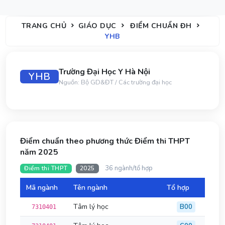
TRANG CHỦ
GIÁO DỤC
ĐIỂM CHUẨN ĐH
YHB
Trường Đại Học Y Hà Nội
YHB
Nguồn: Bộ GD&ĐT / Các trường đại học
Điểm chuẩn theo phương thức Điểm thi THPT
năm 2025
36 ngành/tổ hợp
Điểm thi THPT
2025
Mã ngành
Tên ngành
Tổ hợp
Đi
Tâm lý học
B00
7310401