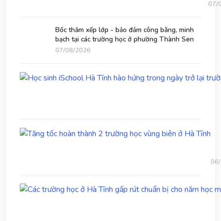
đồn
so
07/
đầy
họ
yêu
ph
Bốc thăm xếp lớp - bảo đảm công bằng, minh
thư
đạ
bạch tại các trường học ở phường Thành Sen
ở
họ
phía
07/08/2026
nam
Hà
Tĩn
Tă
tốc
ho
th
06
2
trư
họ
vù
biê
ở