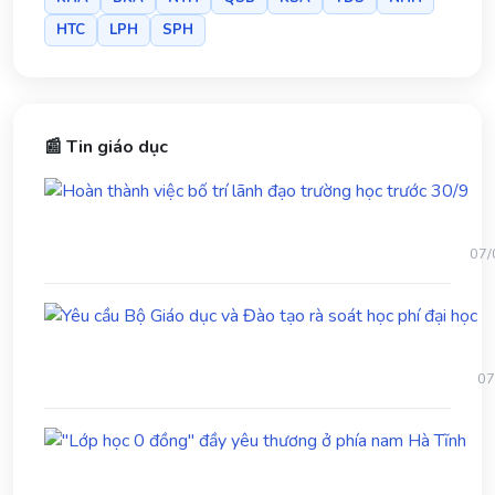
HTC
LPH
SPH
📰 Tin giáo dục
Ho
thà
việc
bố
07/
trí
lãn
Yê
đạo
cầ
trư
B
học
Gi
trư
07
dụ
30/
và
"Lớ
Đ
học
tạ
0
rà