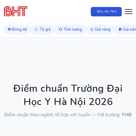
Báo Hà Tĩnh
⚽ Bóng đá
💹 Tỷ giá
💱 Tính lương
🥇 Giá vàng
⛽ Giá xă
Điểm chuẩn Trường Đại
Học Y Hà Nội 2026
Điểm chuẩn theo ngành, tổ hợp xét tuyển — Mã trường:
YHB