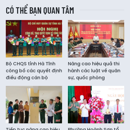
CÓ THỂ BẠN QUAN TÂM
Bộ CHQS tỉnh Hà Tĩnh
Nâng cao hiệu quả thi
công bố các quyết định
hành các luật về quân
điều động cán bộ
sự, quốc phòng
Tiếp tục nâng cao hiệu
Phường Hoành Sơn tổ