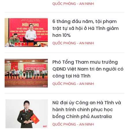
QUỐC PHÒNG - AN NINH
6 tháng đầu năm, tội phạm
trật tự xã hội ở Hà Tĩnh giảm
hơn 10%
QUỐC PHÒNG - AN NINH
Phó Tổng Tham mưu trưởng
QĐND Việt Nam tri ân người có
công tại Hà Tĩnh
QUỐC PHÒNG - AN NINH
Nữ đại úy Công an Hà Tĩnh và
hành trình chinh phục học
bổng Chính phủ Australia
QUỐC PHÒNG - AN NINH