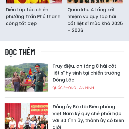
Diễn tập tác chiến
Quân khu 4 tổng kết
phường Trần Phú thành
nhiệm vụ quy tập hài
công tốt đẹp
cốt liệt sĩ mùa khô 2025
– 2026
ĐỌC THÊM
Truy điệu, an táng 8 hài cốt
liệt sĩ hy sinh tại chiến trường
Đồng Lộc
QUỐC PHÒNG - AN NINH
Đảng ủy Bộ đội Biên phòng
Việt Nam ký quy chế phối hợp
với 30 tỉnh ủy, thành ủy có biên
giới