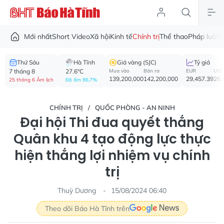
Mới nhất
Short Video
Xã hội
Kinh tế
Chính trị
Thể thao
Pháp luật
V
Thứ Sáu
Hà Tĩnh
Giá vàng (SJC)
Tỷ giá
7 tháng 8
27.6°C
Mua vào
Bán ra
EUR
USD
139,200,000
142,200,000
29,457.39
26,
25 tháng 6 Âm lịch
Độ ẩm 86.7%
CHÍNH TRỊ
QUỐC PHÒNG - AN NINH
Đại hội Thi đua quyết thắng
Quân khu 4 tạo động lực thực
hiện thắng lợi nhiệm vụ chính
trị
Thuỳ Dương
15/08/2024 06:40
Theo dõi Báo Hà Tĩnh trên