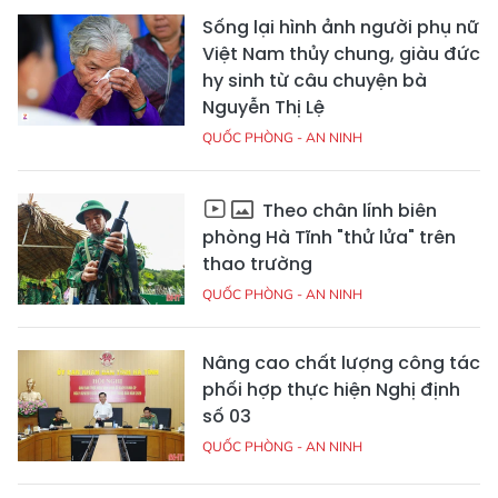
Sống lại hình ảnh người phụ nữ
Việt Nam thủy chung, giàu đức
hy sinh từ câu chuyện bà
Nguyễn Thị Lệ
QUỐC PHÒNG - AN NINH
Theo chân lính biên
phòng Hà Tĩnh "thử lửa" trên
thao trường
QUỐC PHÒNG - AN NINH
Nâng cao chất lượng công tác
phối hợp thực hiện Nghị định
số 03
QUỐC PHÒNG - AN NINH