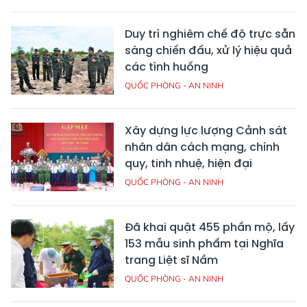
Duy trì nghiêm chế độ trực sẵn
sàng chiến đấu, xử lý hiệu quả
các tình huống
QUỐC PHÒNG - AN NINH
Xây dựng lực lượng Cảnh sát
nhân dân cách mạng, chính
quy, tinh nhuệ, hiện đại
QUỐC PHÒNG - AN NINH
Đã khai quật 455 phần mộ, lấy
153 mẫu sinh phẩm tại Nghĩa
trang Liệt sĩ Nầm
QUỐC PHÒNG - AN NINH