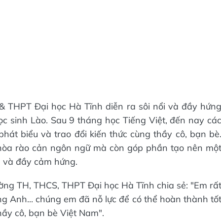
 & THPT Đại học Hà Tĩnh diễn ra sôi nổi và đầy hứn
học sinh Lào. Sau 9 tháng học Tiếng Việt, đến nay cá
t biểu và trao đổi kiến thức cùng thầy cô, bạn bè
nhòa rào cản ngôn ngữ mà còn góp phần tạo nên mộ
n và đầy cảm hứng.
ờng TH, THCS, THPT Đại học Hà Tĩnh chia sẻ: "Em rấ
g Anh... chúng em đã nỗ lực để có thể hoàn thành tố
hầy cô, bạn bè Việt Nam".