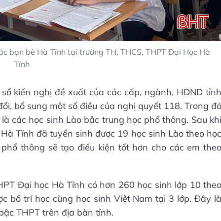
các bạn bè Hà Tĩnh tại trường TH, THCS, THPT Đại Học Hà
Tĩnh
 số kiến nghị đề xuất của các cấp, ngành, HĐND tỉn
i, bổ sung một số điều của nghị quyết 118. Trong đ
 là các học sinh Lào bậc trung học phổ thông. Sau kh
Hà Tĩnh đã tuyển sinh được 19 học sinh Lào theo họ
c phổ thông sẽ tạo điều kiện tốt hơn cho các em the
T Đại học Hà Tĩnh có hơn 260 học sinh lớp 10 the
ợc bố trí học cùng học sinh Việt Nam tại 3 lớp. Đây l
 bậc THPT trên địa bàn tỉnh.