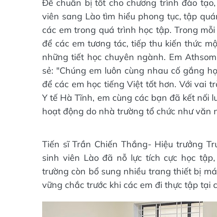
Để chuẩn bị tốt cho chương trình đào tạo
viên sang Lào tìm hiểu phong tục, tập quá
các em trong quá trình học tập. Trong mỗi t
để các em tương tác, tiếp thu kiến thức m
những tiết học chuyên ngành. Em Athsom
sẻ: "Chúng em luôn cùng nhau cố gắng học
để các em học tiếng Việt tốt hơn. Với vai 
Y tế Hà Tĩnh, em cùng các bạn đã kết nối lư
hoạt động do nhà trường tổ chức như văn n
Tiến sĩ Trần Chiến Thắng- Hiệu trưởng T
sinh viên Lào đã nỗ lực tích cực học tập,
trường còn bổ sung nhiều trang thiết bị m
vững chắc trước khi các em đi thực tập tại c