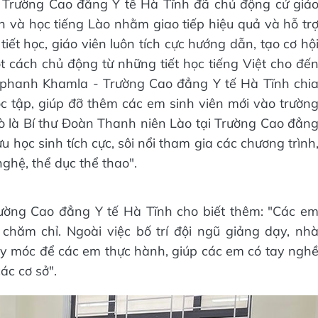
, Trường Cao đẳng Y tế Hà Tĩnh đã chủ động cử giá
n và học tiếng Lào nhằm giao tiếp hiệu quả và hỗ tr
iết học, giáo viên luôn tích cực hướng dẫn, tạo cơ hộ
ột cách chủ động từ những tiết học tiếng Việt cho đế
phanh Khamla - Trường Cao đẳng Y tế Hà Tĩnh chi
 tập, giúp đỡ thêm các em sinh viên mới vào trườn
trò là Bí thư Đoàn Thanh niên Lào tại Trường Cao đẳn
u học sinh tích cực, sôi nổi tham gia các chương trình
ghệ, thể dục thể thao".
rường Cao đẳng Y tế Hà Tĩnh cho biết thêm: "Các e
 chăm chỉ. Ngoài việc bố trí đội ngũ giảng dạy, nh
áy móc để các em thực hành, giúp các em có tay ngh
ác cơ sở".