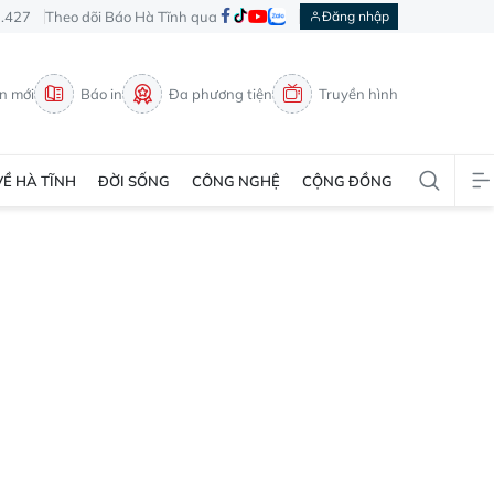
3.427
Theo dõi Báo Hà Tĩnh qua
Đăng nhập
in mới
Báo in
Đa phương tiện
Truyền hình
VỀ HÀ TĨNH
ĐỜI SỐNG
CÔNG NGHỆ
CỘNG ĐỒNG