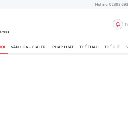
Hotline: 02393.69
T
HỘI
VĂN HÓA - GIẢI TRÍ
PHÁP LUẬT
THỂ THAO
THẾ GIỚI