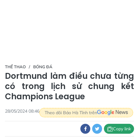
THỂ THAO
BÓNG ĐÁ
Dortmund làm điều chưa từng
có trong lịch sử chung kết
Champions League
28/05/2024 08:46
Theo dõi Báo Hà Tĩnh trên
Copy link