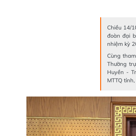
Chiều 14/1
đoàn đại b
nhiệm kỳ 2
Cùng tham 
Thường trự
Huyền - T
MTTQ tỉnh,