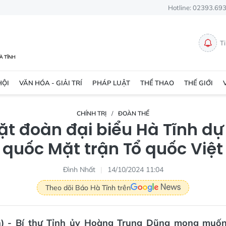
Hotline: 02393.69
T
HỘI
VĂN HÓA - GIẢI TRÍ
PHÁP LUẬT
THỂ THAO
THẾ GIỚI
CHÍNH TRỊ
ĐOÀN THỂ
t đoàn đại biểu Hà Tĩnh dự 
 quốc Mặt trận Tổ quốc Việ
Đình Nhất
14/10/2024 11:04
Theo dõi Báo Hà Tĩnh trên
n) - Bí thư Tỉnh ủy Hoàng Trung Dũng mong muốn