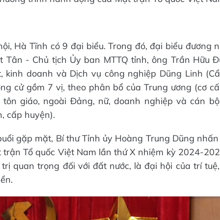
ội, Hà Tĩnh có 9 đại biểu. Trong đó, đại biểu đương n
t Tân - Chủ tịch Ủy ban MTTQ tỉnh, ông Trần Hữu Đ
, kinh doanh và Dịch vụ công nghiệp Dũng Linh (Cẩ
ơng cử gồm 7 vị, theo phân bổ của Trung ương (cơ c
, tôn giáo, ngoài Đảng, nữ, doanh nghiệp và cán bộ
, cấp huyện).
 buổi gặp mặt, Bí thư Tỉnh ủy Hoàng Trung Dũng nhấn
 trận Tổ quốc Việt Nam lần thứ X nhiệm kỳ 2024-2029
trị quan trọng đối với đất nước, là đại hội của trí tuệ
iển.