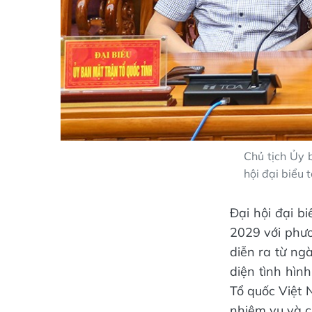
Chủ tịch Ủy 
hội đại biểu
Đại hội đại b
2029 với phươ
diễn ra từ ng
diện tình hìn
Tổ quốc Việt 
nhiệm vụ và c