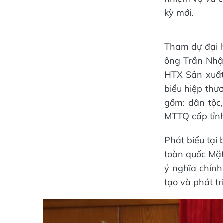
kỳ mới.
Tham dự đại h
ông Trần Nhậ
HTX Sản xuất
biểu hiệp thư
gồm: dân tộc
MTTQ cấp tỉnh
Phát biểu tại
toàn quốc Mặt
ý nghĩa chính 
tạo và phát tr