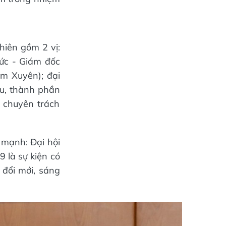
hiên gồm 2 vị:
ức - Giám đốc
m Xuyên); đại
ấu, thành phần
 chuyên trách
 mạnh: Đại hội
 là sự kiện có
, đổi mới, sáng