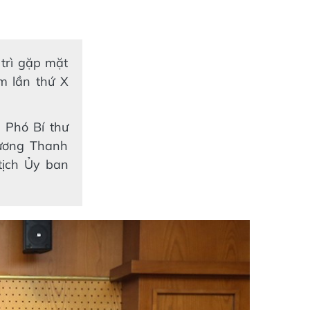
trì gặp mặt
m lần thứ X
 Phó Bí thư
rương Thanh
tịch Ủy ban