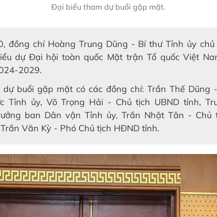
Đại biểu tham dự buổi gặp mặt.
0, đồng chí Hoàng Trung Dũng - Bí thư Tỉnh ủy chủ 
iểu dự Đại hội toàn quốc Mặt trận Tổ quốc Việt Na
024-2029.
dự buổi gặp mặt có các đồng chí: Trần Thế Dũng -
c Tỉnh ủy, Võ Trọng Hải - Chủ tịch UBND tỉnh, T
rưởng ban Dân vận Tỉnh ủy, Trần Nhật Tân - Chủ 
 Trần Văn Kỳ - Phó Chủ tịch HĐND tỉnh.