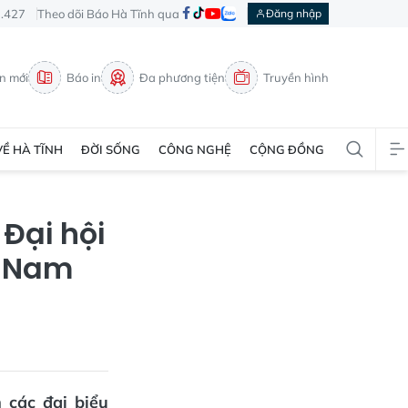
3.427
Theo dõi Báo Hà Tĩnh qua
Đăng nhập
in mới
Báo in
Đa phương tiện
Truyền hình
VỀ HÀ TĨNH
ĐỜI SỐNG
CÔNG NGHỆ
CỘNG ĐỒNG
Đại hội
t Nam
 các đại biểu