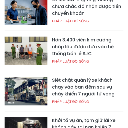
chưa chắc đã nhận được tiền
chuyển khoản
PHÁP LUẬT ĐỜI SỐNG
Hơn 3.400 viên kim cương
nhập lậu được đưa vào hệ
thống bán lẻ SJC
PHÁP LUẬT ĐỜI SỐNG
Siết chặt quản lý xe khách
chạy vào ban đêm sau vụ
cháy khiến 7 người tử vong
PHÁP LUẬT ĐỜI SỐNG
Khởi tố vụ án, tạm giữ lái xe
khách gây tai nạn khiến 7