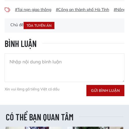
#Tai nạn giao thông
#Công an thành phố Hà Tĩnh
#Nồng đ
Chủ đề
TÒA TUYÊN ÁN
BÌNH LUẬN
Xin vui lòng gõ tiếng Việt có dấu
GỬI BÌNH LUẬN
CÓ THỂ BẠN QUAN TÂM