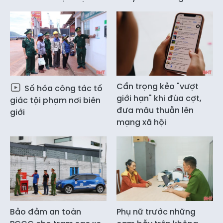
Cẩn trọng kẻo "vượt
Số hóa công tác tố
giới hạn" khi đùa cợt,
giác tội phạm nơi biên
đưa mâu thuẫn lên
giới
mạng xã hội
Bảo đảm an toàn
Phụ nữ trước những