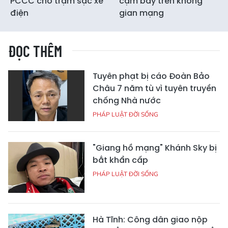
PCCC cho trạm sạc xe
cạm bẫy trên không
điện
gian mạng
ĐỌC THÊM
Tuyên phạt bị cáo Đoàn Bảo
Châu 7 năm tù vì tuyên truyền
chống Nhà nước
PHÁP LUẬT ĐỜI SỐNG
"Giang hồ mạng" Khánh Sky bị
bắt khẩn cấp
PHÁP LUẬT ĐỜI SỐNG
Hà Tĩnh: Công dân giao nộp