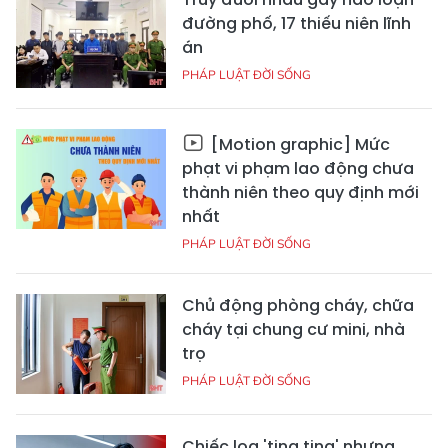
đường phố, 17 thiếu niên lĩnh
án
PHÁP LUẬT ĐỜI SỐNG
[Motion graphic] Mức
phạt vi phạm lao động chưa
thành niên theo quy định mới
nhất
PHÁP LUẬT ĐỜI SỐNG
Chủ động phòng cháy, chữa
cháy tại chung cư mini, nhà
trọ
PHÁP LUẬT ĐỜI SỐNG
Chiếc loa 'ting ting' nhưng