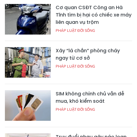
Cơ quan CSĐT Công an Hà
Tĩnh tìm bị hại có chiếc xe máy
liên quan vụ trộm
PHÁP LUẬT ĐỜI SỐNG
Xây “lá chắn” phòng cháy
ngay từ cơ sở
PHÁP LUẬT ĐỜI SỐNG
SIM không chính chủ vẫn dễ
mua, khó kiểm soát
PHÁP LUẬT ĐỜI SỐNG
Truy đuổi nhau gây náo loạn