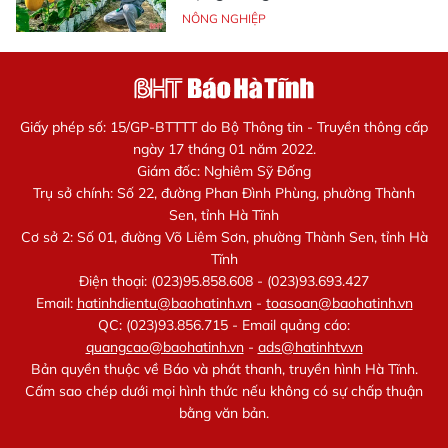
NÔNG NGHIỆP
Giấy phép số: 15/GP-BTTTT do Bộ Thông tin - Truyền thông cấp
ngày 17 tháng 01 năm 2022.
Giám đốc: Nghiêm Sỹ Đống
Trụ sở chính: Số 22, đường Phan Đình Phùng, phường Thành
Sen, tỉnh Hà Tĩnh
Cơ sở 2: Số 01, đường Võ Liêm Sơn, phường Thành Sen, tỉnh Hà
Tĩnh
Điện thoại: (023)95.858.608 - (023)93.693.427
Email:
hatinhdientu@baohatinh.vn
-
toasoan@baohatinh.vn
QC: (023)93.856.715 - Email quảng cáo:
quangcao@baohatinh.vn
-
ads@hatinhtv.vn
Bản quyền thuộc về Báo và phát thanh, truyền hình Hà Tĩnh.
Cấm sao chép dưới mọi hình thức nếu không có sự chấp thuận
bằng văn bản.