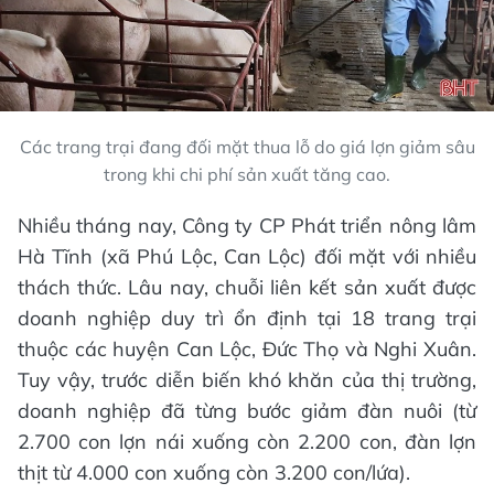
Các trang trại đang đối mặt thua lỗ do giá lợn giảm sâu
trong khi chi phí sản xuất tăng cao.
Nhiều tháng nay, Công ty CP Phát triển nông lâm
Hà Tĩnh (xã Phú Lộc, Can Lộc) đối mặt với nhiều
thách thức. Lâu nay, chuỗi liên kết sản xuất được
doanh nghiệp duy trì ổn định tại 18 trang trại
thuộc các huyện Can Lộc, Đức Thọ và Nghi Xuân.
Tuy vậy, trước diễn biến khó khăn của thị trường,
doanh nghiệp đã từng bước giảm đàn nuôi (từ
2.700 con lợn nái xuống còn 2.200 con, đàn lợn
thịt từ 4.000 con xuống còn 3.200 con/lứa).