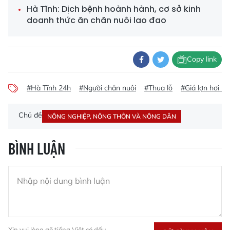
Hà Tĩnh: Dịch bệnh hoành hành, cơ sở kinh
doanh thức ăn chăn nuôi lao đao
Copy link
#Hà Tĩnh 24h
#Người chăn nuôi
#Thua lỗ
#Giá lợn hơi rớ
Chủ đề
NÔNG NGHIỆP, NÔNG THÔN VÀ NÔNG DÂN
BÌNH LUẬN
Xin vui lòng gõ tiếng Việt có dấu