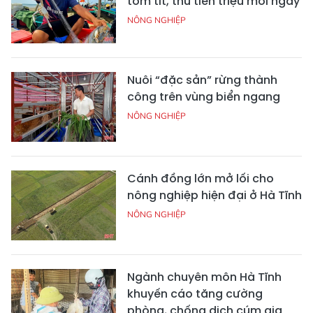
tôm tít, thu tiền triệu mỗi ngày
NÔNG NGHIỆP
Nuôi “đặc sản” rừng thành
công trên vùng biển ngang
NÔNG NGHIỆP
Cánh đồng lớn mở lối cho
nông nghiệp hiện đại ở Hà Tĩnh
NÔNG NGHIỆP
Ngành chuyên môn Hà Tĩnh
khuyến cáo tăng cường
phòng, chống dịch cúm gia