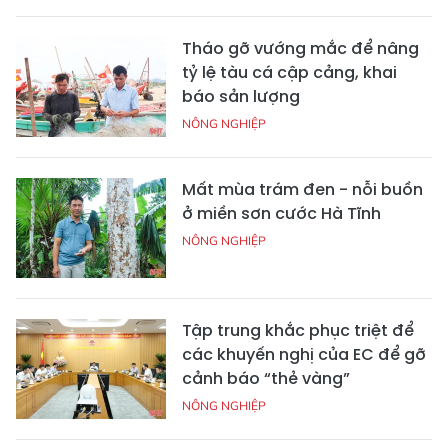
Tháo gỡ vướng mắc để nâng
tỷ lệ tàu cá cập cảng, khai
báo sản lượng
NÔNG NGHIỆP
Mất mùa trám đen - nỗi buồn
ở miền sơn cước Hà Tĩnh
NÔNG NGHIỆP
Tập trung khắc phục triệt để
các khuyến nghị của EC để gỡ
cảnh báo “thẻ vàng”
NÔNG NGHIỆP