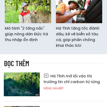
Mô hình "2 tầng nấc"
Hà Tĩnh tăng tốc đánh
giúp nông dân Đức Xá
dấu, kẻ vẽ biển số tàu
thu nhập ổn định
cá, góp phần chống
khai thác IUU
ĐỌC THÊM
Hà Tĩnh mở lối vào thị
trường tín chỉ carbon từ rừng
NÔNG NGHIỆP