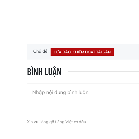
Chủ đề
LỪA ĐẢO, CHIẾM ĐOẠT TÀI SẢN
BÌNH LUẬN
Xin vui lòng gõ tiếng Việt có dấu