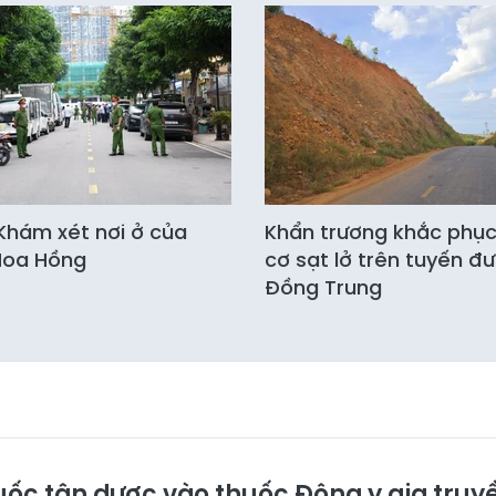
Khám xét nơi ở của
Khẩn trương khắc phụ
Hoa Hồng
cơ sạt lở trên tuyến đ
Đồng Trung
uốc tân dược vào thuốc Đông y gia truy