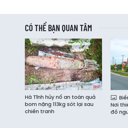
CÓ THỂ BẠN QUAN TÂM
Hà Tĩnh hủy nổ an toàn quả
Biể
bom nặng 113kg sót lại sau
Nơi thi
chiến tranh
đố ngư