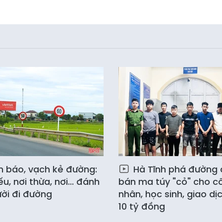
n báo, vạch kẻ đường:
Hà Tĩnh phá đường 
ếu, nơi thừa, nơi... đánh
bán ma túy "cỏ" cho c
ời đi đường
nhân, học sinh, giao dị
10 tỷ đồng