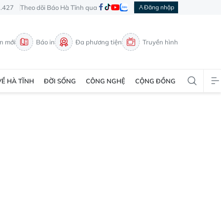
3.427
Theo dõi Báo Hà Tĩnh qua
Đăng nhập
in mới
Báo in
Đa phương tiện
Truyền hình
VỀ HÀ TĨNH
ĐỜI SỐNG
CÔNG NGHỆ
CỘNG ĐỒNG