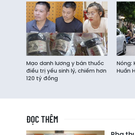
Mạo danh lương y bán thuốc
Nóng: 
điều trị yếu sinh lý, chiếm hơn
Huấn 
120 tỷ đồng
ĐỌC THÊM
Pha th