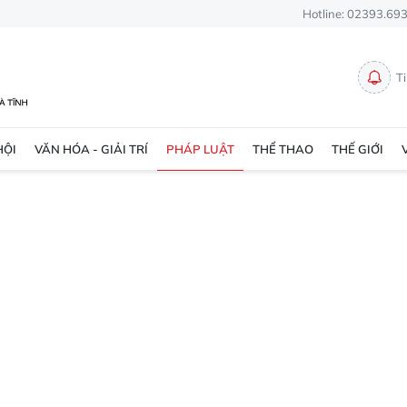
Hotline: 02393.69
T
HỘI
VĂN HÓA - GIẢI TRÍ
PHÁP LUẬT
THỂ THAO
THẾ GIỚI