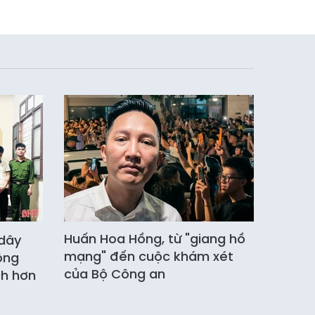
Huấn Hoa Hồng, từ "giang hồ
dây
mạng" đến cuộc khám xét
ông
của Bộ Công an
ch hơn