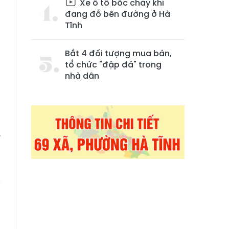
Xe ô tô bốc cháy khi
đang đỗ bên đường ở Hà
Tĩnh
Bắt 4 đối tượng mua bán,
tổ chức "đập đá" trong
nhà dân
n
ó
ý