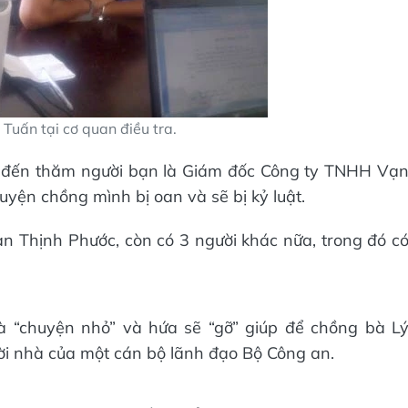
 Tuấn tại cơ quan điều tra.
 đến thăm người bạn là Giám đốc Công ty TNHH Vạ
huyện chồng mình bị oan và sẽ bị kỷ luật.
 Thịnh Phước, còn có 3 người khác nữa, trong đó c
à “chuyện nhỏ” và hứa sẽ “gỡ” giúp để chồng bà L
ười nhà của một cán bộ lãnh đạo Bộ Công an.