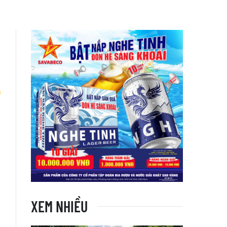
n
H
XEM NHIỀU