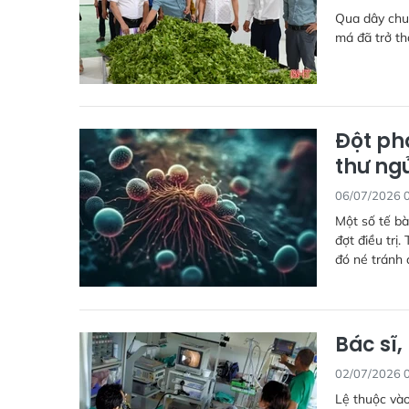
Qua dây chuy
má đã trở thà
Đột ph
thư ng
06/07/2026 
Một số tế bà
đợt điều trị.
đó né tránh 
Bác sĩ,
02/07/2026 
Lệ thuộc và