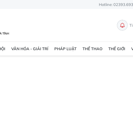
Hotline: 02393.69
T
HỘI
VĂN HÓA - GIẢI TRÍ
PHÁP LUẬT
THỂ THAO
THẾ GIỚI