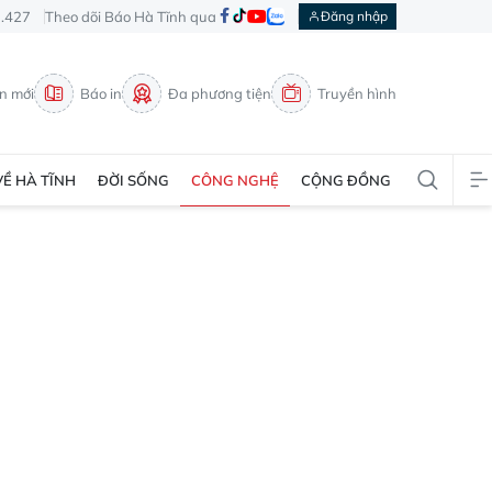
3.427
Theo dõi Báo Hà Tĩnh qua
Đăng nhập
in mới
Báo in
Đa phương tiện
Truyền hình
VỀ HÀ TĨNH
ĐỜI SỐNG
CÔNG NGHỆ
CỘNG ĐỒNG