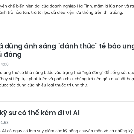
ền chế biến hiện đại của doanh nghiệp Hà Tĩnh, mầm lá lúa non và r
nh trà hòa tan, trà túi lọc, đủ điều kiện lưu thông trên thị trường.
á dùng ánh sáng "đánh thức" tế bào un
ủ đông
04:00
o ung thư có khả năng bước vào trạng thái "ngủ đông" để sống sót qu
 Thay vì tiếp tục phát triển và phân chia, chúng trở nên gần như bất hoạ
được tác dụng của nhiều loại thuốc trị ung thư.
 kỹ sư có thể kém đi vì AI
01:53
o AI có nguy cơ làm suy giảm các kỹ năng chuyên môn và cả những kỹ