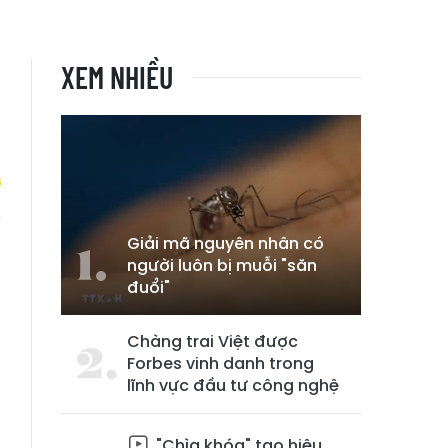
XEM NHIỀU
Giải mã nguyên nhân có
người luôn bị muỗi "săn
đuổi"
Chàng trai Việt được
Forbes vinh danh trong
lĩnh vực đầu tư công nghệ
"Chìa khóa" tạo hiệu