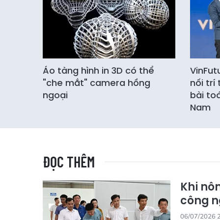
Áo tàng hình in 3D có thể
VinFut
"che mắt" camera hồng
nối tr
ngoại
bài to
Nam
ĐỌC THÊM
Khi nô
công n
06/07/2026 