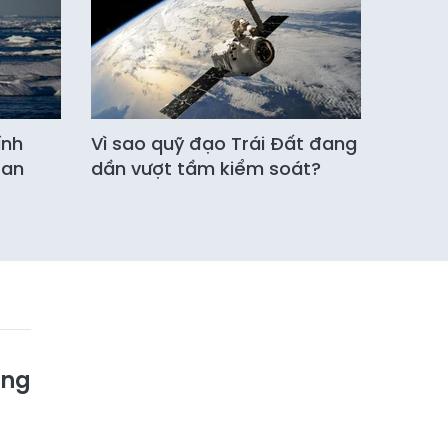
ính
Vì sao quỹ đạo Trái Đất đang
tan
dần vượt tầm kiểm soát?
ằng