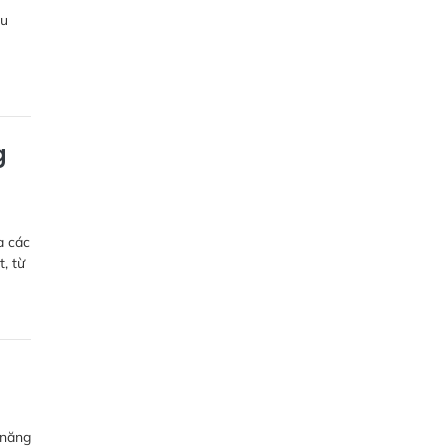
au
g
a các
t, từ
 năng