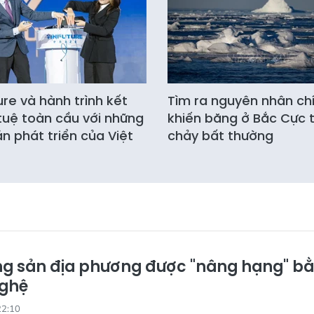
ure và hành trình kết
Tìm ra nguyên nhân ch
í tuệ toàn cầu với những
khiến băng ở Bắc Cực 
án phát triển của Việt
chảy bất thường
ng sản địa phương được "nâng hạng" b
ghệ
22:10