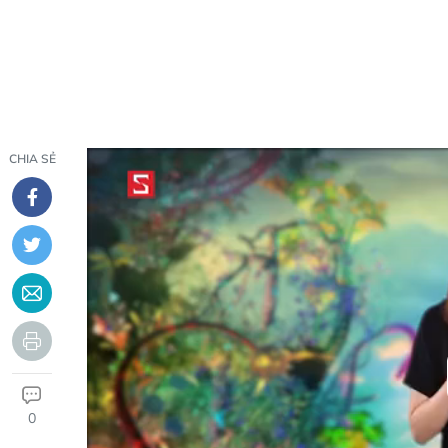
CHIA SẺ
0