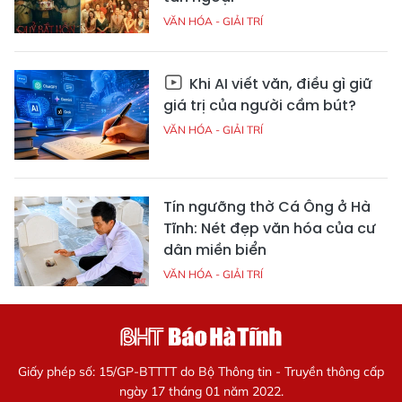
VĂN HÓA - GIẢI TRÍ
Khi AI viết văn, điều gì giữ
giá trị của người cầm bút?
VĂN HÓA - GIẢI TRÍ
Tín ngưỡng thờ Cá Ông ở Hà
Tĩnh: Nét đẹp văn hóa của cư
dân miền biển
VĂN HÓA - GIẢI TRÍ
Giấy phép số: 15/GP-BTTTT do Bộ Thông tin - Truyền thông cấp
ngày 17 tháng 01 năm 2022.