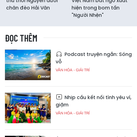
thủ thời Nguyễn dưới
Việt Nam bất ngờ xuất
chân đèo Hải Vân
hiện trong bom tấn
"Người Nhện"
ĐỌC THÊM
Podcast truyện ngắn: Sóng
vỗ
VĂN HÓA - GIẢI TRÍ
Nhịp cầu kết nối tình yêu ví,
giặm
VĂN HÓA - GIẢI TRÍ