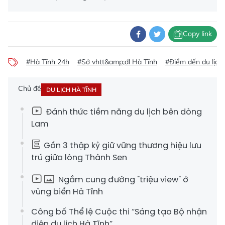
Copy link
#Hà Tĩnh 24h
#Sở vhtt&amp;dl Hà Tĩnh
#Điểm đến du lịch
Chủ đề
DU LỊCH HÀ TĨNH
Đánh thức tiềm năng du lịch bên dòng
Lam
Gần 3 thập kỷ giữ vững thương hiệu lưu
trú giữa lòng Thành Sen
Ngắm cung đường "triệu view" ở
vùng biển Hà Tĩnh
Công bố Thể lệ Cuộc thi “Sáng tạo Bộ nhận
diện du lịch Hà Tĩnh”