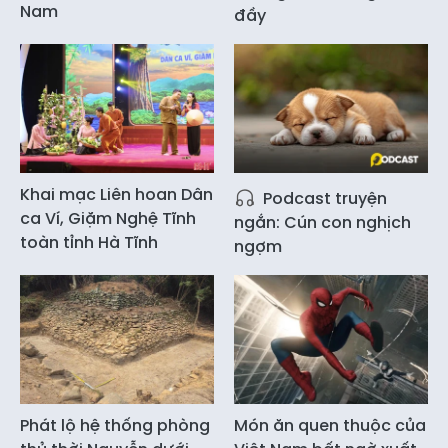
Nam
đầy
Khai mạc Liên hoan Dân
Podcast truyện
ca Ví, Giặm Nghệ Tĩnh
ngắn: Cún con nghịch
toàn tỉnh Hà Tĩnh
ngợm
Phát lộ hệ thống phòng
Món ăn quen thuộc của