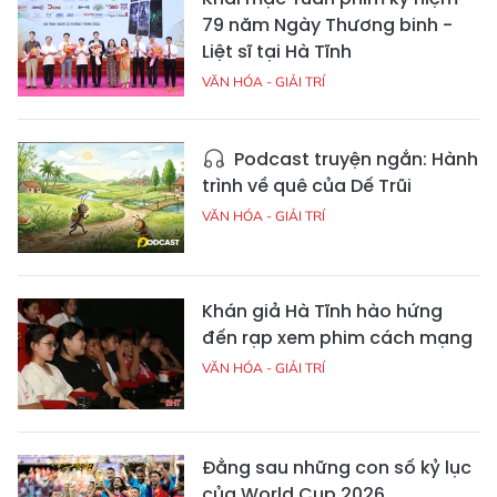
79 năm Ngày Thương binh -
Liệt sĩ tại Hà Tĩnh
VĂN HÓA - GIẢI TRÍ
Podcast truyện ngắn: Hành
trình về quê của Dế Trũi
VĂN HÓA - GIẢI TRÍ
Khán giả Hà Tĩnh hào hứng
đến rạp xem phim cách mạng
VĂN HÓA - GIẢI TRÍ
Đằng sau những con số kỷ lục
của World Cup 2026