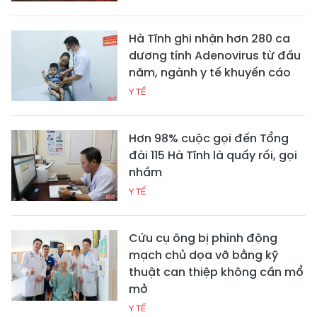
Hà Tĩnh ghi nhận hơn 280 ca
dương tính Adenovirus từ đầu
năm, ngành y tế khuyến cáo
Y TẾ
Hơn 98% cuộc gọi đến Tổng
đài 115 Hà Tĩnh là quấy rối, gọi
nhầm
Y TẾ
Cứu cụ ông bị phình động
mạch chủ dọa vỡ bằng kỹ
thuật can thiệp không cần mổ
mở
Y TẾ