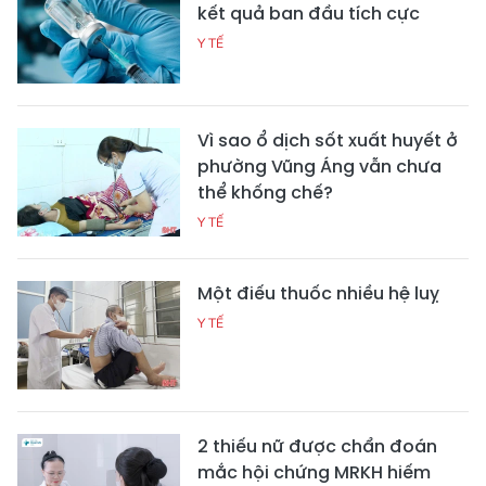
kết quả ban đầu tích cực
Y TẾ
Vì sao ổ dịch sốt xuất huyết ở
phường Vũng Áng vẫn chưa
thể khống chế?
Y TẾ
Một điếu thuốc nhiều hệ luỵ
Y TẾ
2 thiếu nữ được chẩn đoán
mắc hội chứng MRKH hiếm