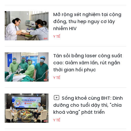
Mở rộng xét nghiệm tại cộng
đồng, thu hẹp nguy cơ lây
nhiễm HIV
Y TẾ
Tán sỏi bằng laser công suất
cao: Giảm xâm lấn, rút ngắn
thời gian hồi phục
Y TẾ
Sống khoẻ cùng BHT: Dinh
dưỡng cho tuổi dậy thì, "chìa
khoá vàng" phát triển
Y TẾ