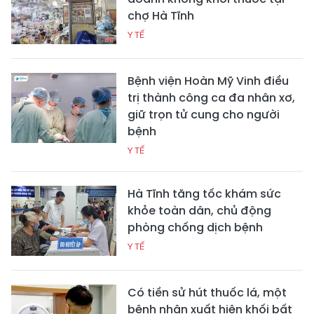
chợ Hà Tĩnh
Y TẾ
Bệnh viện Hoàn Mỹ Vinh điều
trị thành công ca đa nhân xơ,
giữ trọn tử cung cho người
bệnh
Y TẾ
Hà Tĩnh tăng tốc khám sức
khỏe toàn dân, chủ động
phòng chống dịch bệnh
Y TẾ
Có tiền sử hút thuốc lá, một
bệnh nhân xuất hiện khối bất