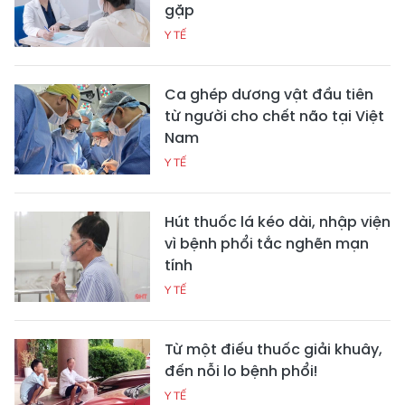
gặp
Y TẾ
Ca ghép dương vật đầu tiên
từ người cho chết não tại Việt
Nam
Y TẾ
Hút thuốc lá kéo dài, nhập viện
vì bệnh phổi tắc nghẽn mạn
tính
Y TẾ
Từ một điếu thuốc giải khuây,
đến nỗi lo bệnh phổi!
Y TẾ