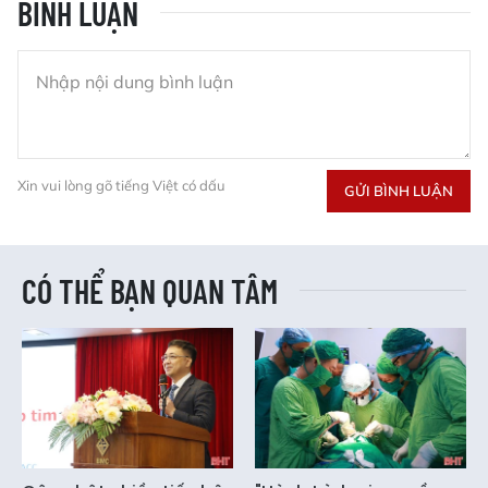
BÌNH LUẬN
Xin vui lòng gõ tiếng Việt có dấu
GỬI BÌNH LUẬN
CÓ THỂ BẠN QUAN TÂM