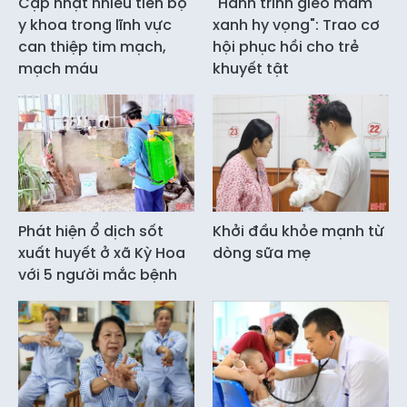
Cập nhật nhiều tiến bộ
"Hành trình gieo mầm
y khoa trong lĩnh vực
xanh hy vọng": Trao cơ
can thiệp tim mạch,
hội phục hồi cho trẻ
mạch máu
khuyết tật
Phát hiện ổ dịch sốt
Khởi đầu khỏe mạnh từ
xuất huyết ở xã Kỳ Hoa
dòng sữa mẹ
với 5 người mắc bệnh