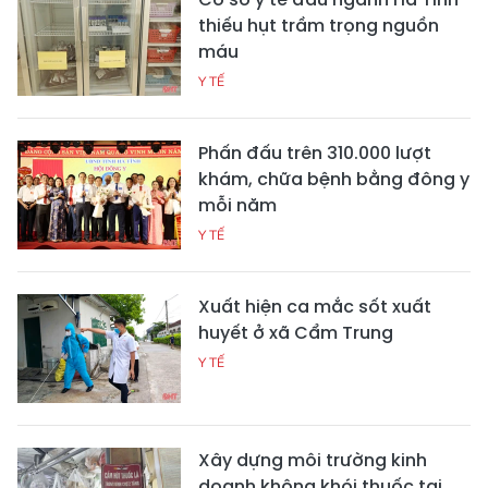
thiếu hụt trầm trọng nguồn
máu
Y TẾ
Phấn đấu trên 310.000 lượt
khám, chữa bệnh bằng đông y
mỗi năm
Y TẾ
Xuất hiện ca mắc sốt xuất
huyết ở xã Cẩm Trung
Y TẾ
Xây dựng môi trường kinh
doanh không khói thuốc tại