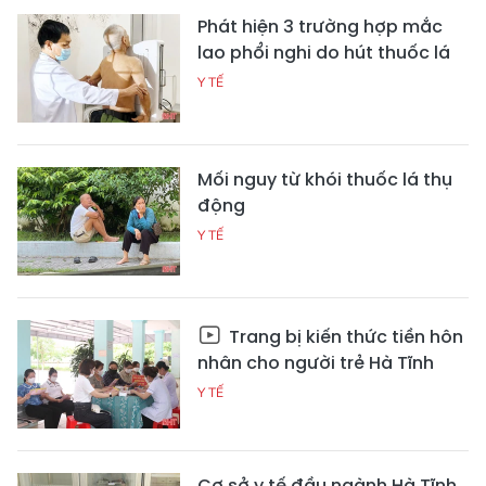
Phát hiện 3 trường hợp mắc
lao phổi nghi do hút thuốc lá
Y TẾ
Mối nguy từ khói thuốc lá thụ
động
Y TẾ
Trang bị kiến thức tiền hôn
nhân cho người trẻ Hà Tĩnh
Y TẾ
Cơ sở y tế đầu ngành Hà Tĩnh