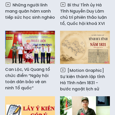
Những người lính
Bí thư Tỉnh ủy Hà
mang quân hàm xanh
Tĩnh Nguyễn Duy Lâm
tiếp sức học sinh nghèo
chủ trì phiên thảo luận
tổ, Quốc hội khoá XVI
Can Lộc, Vũ Quang tổ
[Motion Graphic]
chức điểm “Ngày hội
Sự kiện thành lập tỉnh
toàn dân bảo vệ an
Hà Tĩnh năm 1831 -
ninh Tổ quốc”
bước ngoặt lịch sử