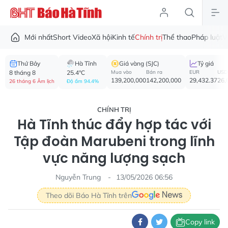
Mới nhất
Short Video
Xã hội
Kinh tế
Chính trị
Thể thao
Pháp luật
V
Thứ Bảy
Hà Tĩnh
Giá vàng (SJC)
Tỷ giá
8 tháng 8
25.4°C
Mua vào
Bán ra
EUR
USD
139,200,000
142,200,000
29,432.37
26,
26 tháng 6 Âm lịch
Độ ẩm 94.4%
CHÍNH TRỊ
Hà Tĩnh thúc đẩy hợp tác với
Tập đoàn Marubeni trong lĩnh
vực năng lượng sạch
Nguyễn Trung
13/05/2026 06:56
Theo dõi Báo Hà Tĩnh trên
Copy link