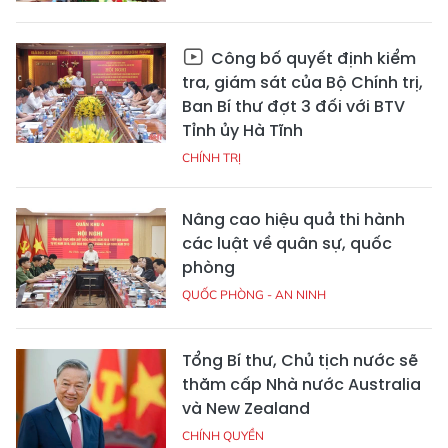
Công bố quyết định kiểm
tra, giám sát của Bộ Chính trị,
Ban Bí thư đợt 3 đối với BTV
Tỉnh ủy Hà Tĩnh
CHÍNH TRỊ
Nâng cao hiệu quả thi hành
các luật về quân sự, quốc
phòng
QUỐC PHÒNG - AN NINH
Tổng Bí thư, Chủ tịch nước sẽ
thăm cấp Nhà nước Australia
và New Zealand
CHÍNH QUYỀN