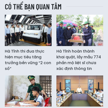
CÓ THỂ BẠN QUAN TÂM
Hà Tĩnh thi đua thực
Hà Tĩnh hoàn thành
hiện mục tiêu tăng
khai quật, lấy mẫu 774
trưởng bền vững “2 con
phần mộ liệt sĩ chưa
số”
xác định thông tin