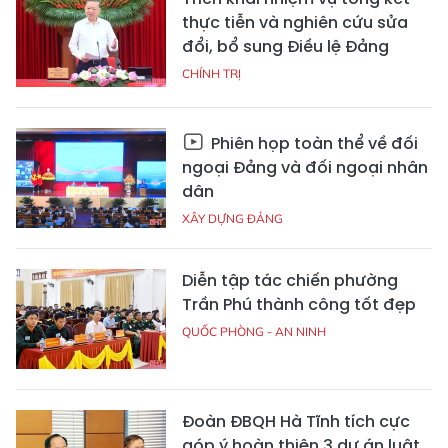
thực tiễn và nghiên cứu sửa
đổi, bổ sung Điều lệ Đảng
CHÍNH TRỊ
Phiên họp toàn thể về đối
ngoại Đảng và đối ngoại nhân
dân
XÂY DỰNG ĐẢNG
Diễn tập tác chiến phường
Trần Phú thành công tốt đẹp
QUỐC PHÒNG - AN NINH
Đoàn ĐBQH Hà Tĩnh tích cực
góp ý hoàn thiện 3 dự án luật