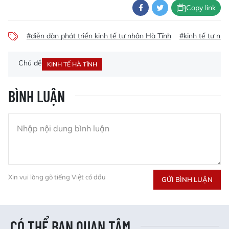
Copy link
#diễn đàn phát triển kinh tế tư nhân Hà Tĩnh
#kinh tế tư nh
Chủ đề
KINH TẾ HÀ TĨNH
BÌNH LUẬN
Xin vui lòng gõ tiếng Việt có dấu
GỬI BÌNH LUẬN
CÓ THỂ BẠN QUAN TÂM