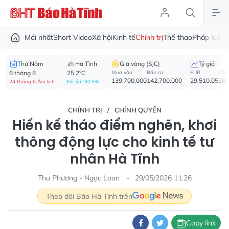
Mới nhất
Short Video
Xã hội
Kinh tế
Chính trị
Thể thao
Pháp luật
V
Thứ Năm
Hà Tĩnh
Giá vàng (SJC)
Tỷ giá
6 tháng 8
25.2°C
Mua vào
Bán ra
EUR
USD
139,700,000
142,700,000
29,510.05
26,
24 tháng 6 Âm lịch
Độ ẩm 90.5%
CHÍNH TRỊ
CHÍNH QUYỀN
Hiến kế tháo điểm nghẽn, khơi
thông động lực cho kinh tế tư
nhân Hà Tĩnh
Thu Phương - Ngọc Loan
29/05/2026 11:26
Theo dõi Báo Hà Tĩnh trên
Copy link