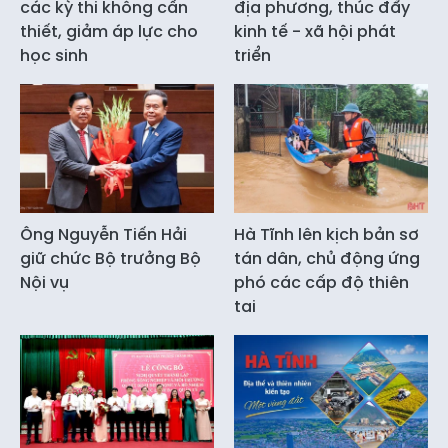
các kỳ thi không cần
địa phương, thúc đẩy
thiết, giảm áp lực cho
kinh tế - xã hội phát
học sinh
triển
Ông Nguyễn Tiến Hải
Hà Tĩnh lên kịch bản sơ
giữ chức Bộ trưởng Bộ
tán dân, chủ động ứng
Nội vụ
phó các cấp độ thiên
tai