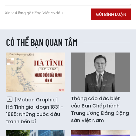
Xin vui lòng gõ tiếng Việt có dấu
GỬI BÌNH LUẬN
CÓ THỂ BẠN QUAN TÂM
Thông cáo đặc biệt
[Motion Graphic]
của Ban Chấp hành
Hà Tĩnh giai đoạn 1831 -
Trung ương Đảng Cộng
1885: Những cuộc đấu
sản Việt Nam
tranh bền bỉ