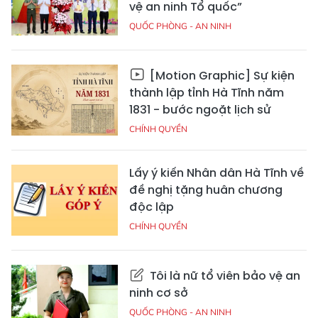
vệ an ninh Tổ quốc”
QUỐC PHÒNG - AN NINH
[Motion Graphic] Sự kiện
thành lập tỉnh Hà Tĩnh năm
1831 - bước ngoặt lịch sử
CHÍNH QUYỀN
Lấy ý kiến Nhân dân Hà Tĩnh về
đề nghị tặng huân chương
độc lập
CHÍNH QUYỀN
Tôi là nữ tổ viên bảo vệ an
ninh cơ sở
QUỐC PHÒNG - AN NINH