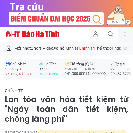
Mới nhất
Short Video
Xã hội
Kinh tế
Chính trị
Thể thao
Pháp luật
V
Chủ Nhật
Hà Tĩnh
Giá vàng (SJC)
Tỷ giá
9 tháng 8
32.1°C
Mua vào
Bán ra
EUR
USD
141,000,000
144,000,000
29,432.37
26,
27 tháng 6 Âm lịch
Độ ẩm 68.9%
CHÍNH TRỊ
Lan tỏa văn hóa tiết kiệm từ
"Ngày toàn dân tiết kiệm,
chống lãng phí"
31/05/2026 10:28