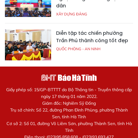
dân
XÂY DỰNG ĐẢNG
Diễn tập tác chiến phường
Trần Phú thành công tốt đẹp
QUỐC PHÒNG - AN NINH
Giấy phép số: 15/GP-BTTTT do Bộ Thông tin - Truyền thông cấp
ngày 17 tháng 01 năm 2022.
Giám đốc: Nghiêm Sỹ Đống
Trụ sở chính: Số 22, đường Phan Đình Phùng, phường Thành
Sen, tỉnh Hà Tĩnh
Cơ sở 2: Số 01, đường Võ Liêm Sơn, phường Thành Sen, tỉnh Hà
Tĩnh
Điện thoại: (023)95.858.608 - (023)93.693.427