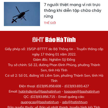
7 người thiệt mạng vì rơi trực
thăng khi diễn tập chữa cháy
rừng
THẾ GIỚI
Giấy phép số: 15/GP-BTTTT do Bộ Thông tin - Truyền thông cấp
ngày 17 tháng 01 năm 2022.
Giám đốc: Nghiêm Sỹ Đống
Trụ sở chính: Số 22, đường Phan Đình Phùng, phường Thành
Sen, tỉnh Hà Tĩnh
Cơ sở 2: Số 01, đường Võ Liêm Sơn, phường Thành Sen, tỉnh Hà
Tĩnh
Điện thoại: (023)95.858.608 - (023)93.693.427
Email:
hatinhdientu@baohatinh.vn
-
toasoan@baohatinh.vn
QC: (023)93.856.715 - Email quảng cáo:
quangcao@baohatinh.vn
-
ads@hatinhtv.vn
Bản quyền thuộc về Báo và phát thanh, truyền hình Hà Tĩnh.