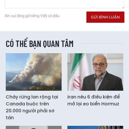
Xin vui lòng gõ tiếng Việt có dấu
GỬI BÌNH LUẬN
CÓ THỂ BẠN QUAN TÂM
Cháy rừng lan rộng tại
Iran nêu 6 điều kiện để
Canada buộc trên
mở lại eo biển Hormuz
20.000 người phải sơ
tán