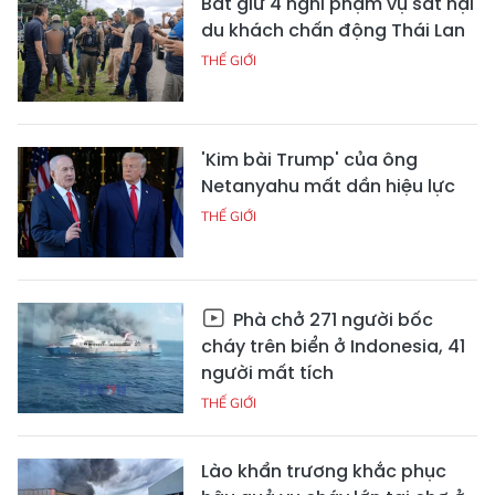
Bắt giữ 4 nghi phạm vụ sát hại
du khách chấn động Thái Lan
THẾ GIỚI
'Kim bài Trump' của ông
Netanyahu mất dần hiệu lực
THẾ GIỚI
Phà chở 271 người bốc
cháy trên biển ở Indonesia, 41
người mất tích
THẾ GIỚI
Lào khẩn trương khắc phục