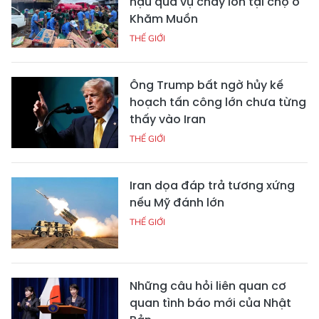
hậu quả vụ cháy lớn tại chợ ở
Khăm Muồn
THẾ GIỚI
Ông Trump bất ngờ hủy kế
hoạch tấn công lớn chưa từng
thấy vào Iran
THẾ GIỚI
Iran dọa đáp trả tương xứng
nếu Mỹ đánh lớn
THẾ GIỚI
Những câu hỏi liên quan cơ
quan tình báo mới của Nhật