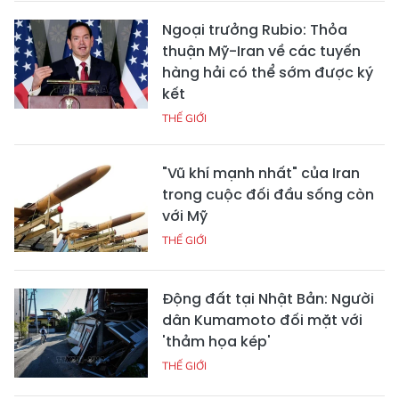
Ngoại trưởng Rubio: Thỏa
thuận Mỹ-Iran về các tuyến
hàng hải có thể sớm được ký
kết
THẾ GIỚI
"Vũ khí mạnh nhất" của Iran
trong cuộc đối đầu sống còn
với Mỹ
THẾ GIỚI
Động đất tại Nhật Bản: Người
dân Kumamoto đối mặt với
'thảm họa kép'
THẾ GIỚI