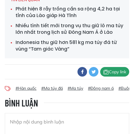
Phát hiện 8 rẫy trồng cần sa rộng 4,2 ha tại
tỉnh của Lào giáp Hà Tĩnh
Nhiều tình tiết mới trong vụ thu giữ lô ma túy
lớn nhất trong lịch sử Đông Nam Á ở Lào
Indonesia thu giữ hơn 581 kg ma túy đá từ
vùng “Tam giác Vàng”
Copy link
#Hàn quốc
#Ma túy đá
#Ma túy
#Đông nam á
#Buôn b
BÌNH LUẬN