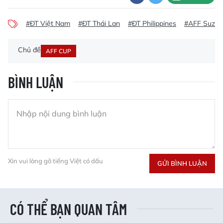
#ĐT Việt Nam
#ĐT Thái Lan
#ĐT Philippines
#AFF Suzuk
Chủ đề
AFF CUP
BÌNH LUẬN
Xin vui lòng gõ tiếng Việt có dấu
GỬI BÌNH LUẬN
CÓ THỂ BẠN QUAN TÂM