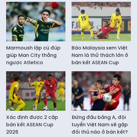
Marmoush lập cú đúp
Báo Malaysia xem Việt
giúp Man City thắng
Nam là thử thách lớn ở
ngược Atletico
bán kết ASEAN Cup
Xác định được 2 cặp
Đứng đầu bảng A, đội
bán kết ASEAN Cup
tuyển Việt Nam sẽ gặp
2026
đối thủ nào ở bán kết?