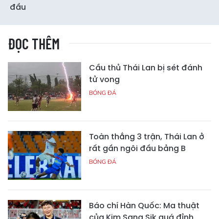
đầu
ĐỌC THÊM
Cầu thủ Thái Lan bị sét đánh
tử vong
BÓNG ĐÁ
Toàn thắng 3 trận, Thái Lan ở
rất gần ngôi đầu bảng B
BÓNG ĐÁ
Báo chí Hàn Quốc: Ma thuật
của Kim Sang Sik quá đỉnh