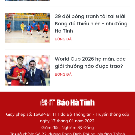
39 đội bóng tranh tài tại Giải
Bóng đá thiếu niên - nhi đồng
Hà Tĩnh
BÓNG ĐÁ
World Cup 2026 hạ màn, các
giải thưởng nào được trao?
BÓNG ĐÁ
Giấy phép số: 15/GP-BTTTT do Bộ Thông tin - Truyền thông cấp
ngày 17 tháng 01 năm 2022.
Giám đốc: Nghiêm Sỹ Đống
Trụ sở chính: Số 22, đường Phan Đình Phùng, phường Thành