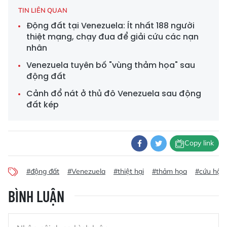
TIN LIÊN QUAN
Động đất tại Venezuela: Ít nhất 188 người
thiệt mạng, chạy đua để giải cứu các nạn
nhân
Venezuela tuyên bố "vùng thảm họa" sau
động đất
Cảnh đổ nát ở thủ đô Venezuela sau động
đất kép
Copy link
#động đất
#Venezuela
#thiệt hại
#thảm họa
#cứu hộ
BÌNH LUẬN