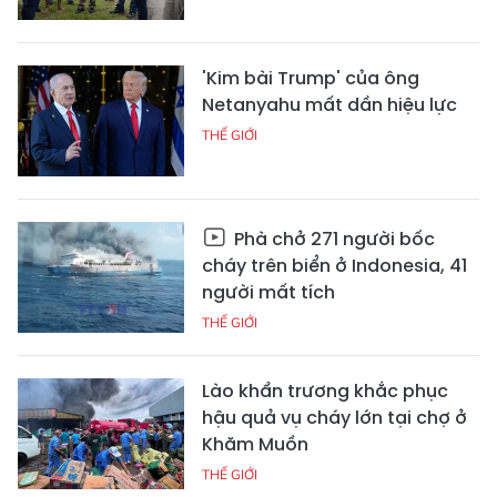
'Kim bài Trump' của ông
Netanyahu mất dần hiệu lực
THẾ GIỚI
Phà chở 271 người bốc
cháy trên biển ở Indonesia, 41
người mất tích
THẾ GIỚI
Lào khẩn trương khắc phục
hậu quả vụ cháy lớn tại chợ ở
Khăm Muồn
THẾ GIỚI