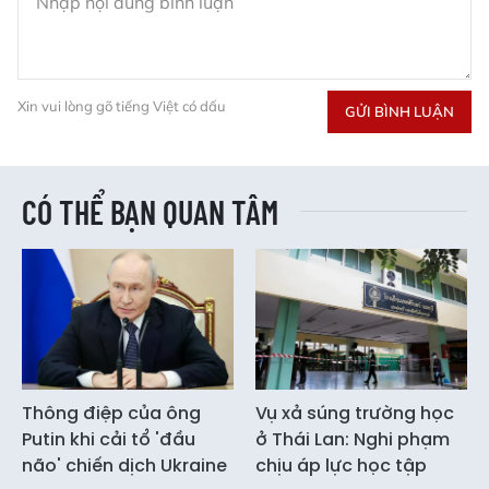
Xin vui lòng gõ tiếng Việt có dấu
GỬI BÌNH LUẬN
CÓ THỂ BẠN QUAN TÂM
Thông điệp của ông
Vụ xả súng trường học
Putin khi cải tổ 'đầu
ở Thái Lan: Nghi phạm
não' chiến dịch Ukraine
chịu áp lực học tập