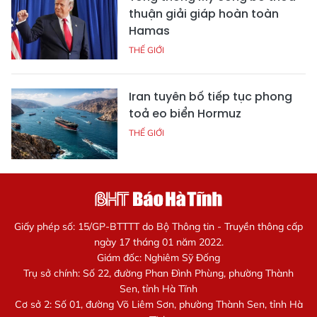
thuận giải giáp hoàn toàn
Hamas
THẾ GIỚI
Iran tuyên bố tiếp tục phong
toả eo biển Hormuz
THẾ GIỚI
Giấy phép số: 15/GP-BTTTT do Bộ Thông tin - Truyền thông cấp
ngày 17 tháng 01 năm 2022.
Giám đốc: Nghiêm Sỹ Đống
Trụ sở chính: Số 22, đường Phan Đình Phùng, phường Thành
Sen, tỉnh Hà Tĩnh
Cơ sở 2: Số 01, đường Võ Liêm Sơn, phường Thành Sen, tỉnh Hà