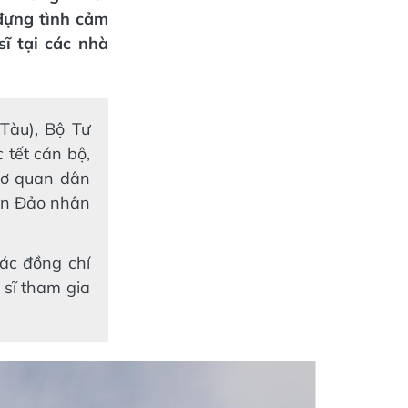
đựng tình cảm
sĩ tại các nhà
Tàu), Bộ Tư
 tết cán bộ,
 cơ quan dân
Côn Đảo nhân
ác đồng chí
 sĩ tham gia