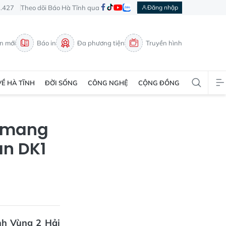
3.427
Theo dõi Báo Hà Tĩnh qua
Đăng nhập
in mới
Báo in
Đa phương tiện
Truyền hình
VỀ HÀ TĨNH
ĐỜI SỐNG
CÔNG NGHỆ
CỘNG ĐỒNG
m mang
àn DK1
nh Vùng 2 Hải