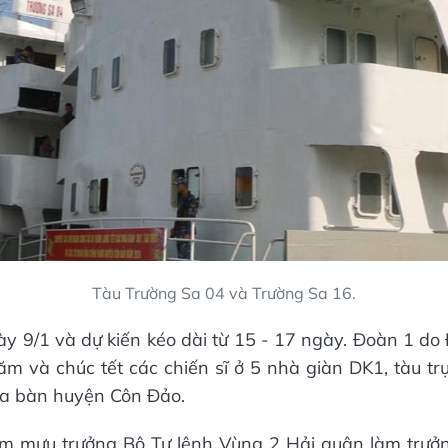
Tàu Trường Sa 04 và Trường Sa 16.
ày 9/1 và dự kiến kéo dài từ 15 - 17 ngày. Đoàn 1 do
m và chúc tết các chiến sĩ ở 5 nhà giàn DK1, tàu tr
địa bàn huyện Côn Đảo.
m mưu trưởng Bộ Tư lệnh Vùng 2 Hải quân làm trưởng