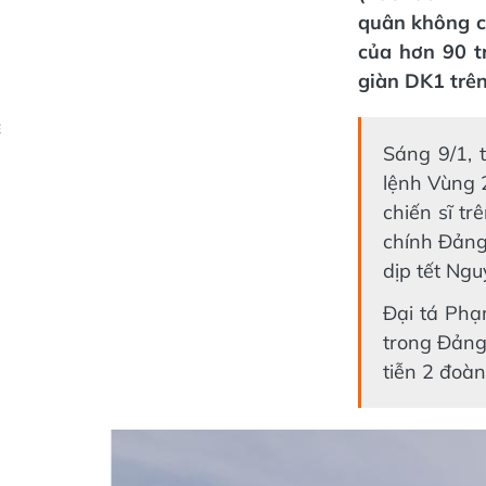
quân không c
của hơn 90 tr
giàn DK1 trên
Ẻ
Sáng 9/1, 
lệnh Vùng 2
chiến sĩ t
chính Đảng
dịp tết Ng
Đại tá Phạ
trong Đảng 
tiễn 2 đoàn