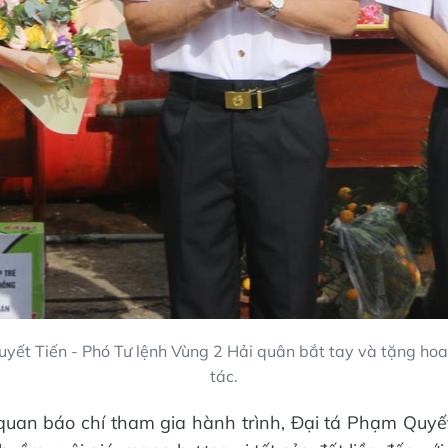
yết Tiến - Phó Tư lệnh Vùng 2 Hải quân bắt tay và tặng ho
tác.
quan báo chí tham gia hành trình, Đại tá Phạm Quyế