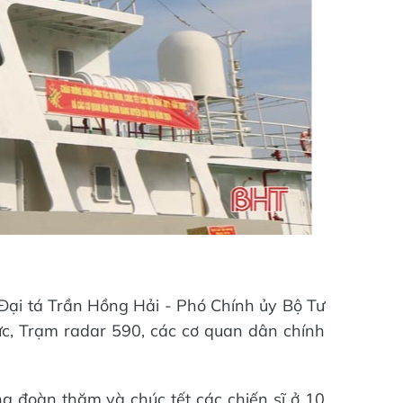
 Đại tá Trần Hồng Hải - Phó Chính ủy Bộ Tư
ực, Trạm radar 590, các cơ quan dân chính
 đoàn thăm và chúc tết các chiến sĩ ở 10