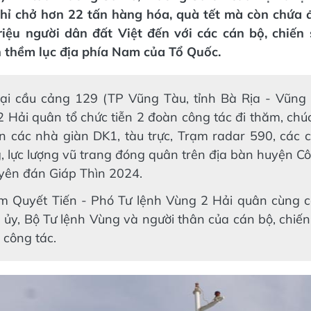
hỉ chở hơn 22 tấn hàng hóa, quà tết mà còn chứa 
iệu người dân đất Việt đến với các cán bộ, chiến 
 thềm lục địa phía Nam của Tổ Quốc.
tại cầu cảng 129 (TP Vũng Tàu, tỉnh Bà Rịa - Vũng 
 Hải quân tổ chức tiễn 2 đoàn công tác đi thăm, chúc
rên các nhà giàn DK1, tàu trực, Trạm radar 590, các
, lực lượng vũ trang đóng quân trên địa bàn huyện 
uyên đán Giáp Thìn 2024.
m Quyết Tiến - Phó Tư lệnh Vùng 2 Hải quân cùng c
ủy, Bộ Tư lệnh Vùng và người thân của cán bộ, chiến
 công tác.