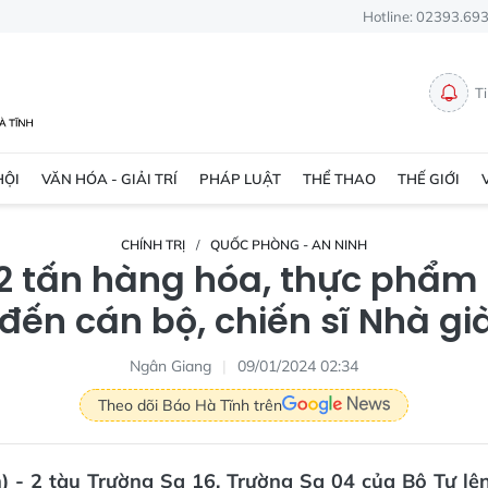
Hotline: 02393.69
T
HỘI
VĂN HÓA - GIẢI TRÍ
PHÁP LUẬT
THỂ THAO
THẾ GIỚI
CHÍNH TRỊ
QUỐC PHÒNG - AN NINH
2 tấn hàng hóa, thực phẩ
đến cán bộ, chiến sĩ Nhà gi
Ngân Giang
09/01/2024 02:34
Theo dõi Báo Hà Tĩnh trên
n) - 2 tàu Trường Sa 16, Trường Sa 04 của Bộ Tư lệ