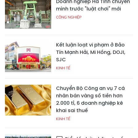
Doanh nghiệp Hà Tĩnh chuyển
mình trước "luật chơi" mới
CÔNG NGHIỆP
Kết luận loạt vi phạm ở Bảo
Tín Mạnh Hải, Mi Hồng, DOJI,
SJC
KINH TẾ
Chuyển Bộ Công an vụ 7 cá
nhân bán vàng số tiền hơn
2.000 tỉ, 6 doanh nghiệp kê
khai sai thuế
KINH TẾ