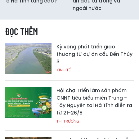
ở Hà Tĩnh tăng cao?
án đầu tư trong và
ngoài nước
ĐỌC THÊM
Kỳ vọng phát triển giao
thương từ dự án cầu Bến Thủy
3
KINH TẾ
Hội chợ Triển lãm sản phẩm
CNNT tiêu biểu miền Trung -
Tây Nguyên tại Hà Tĩnh diễn ra
từ 21-26/8
THỊ TRƯỜNG