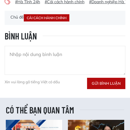
#Hà Tĩnh 24h
#Cải cách hành chính
#Doanh nghiệp Hà Tĩ
Chủ đề
CẢI CÁCH HÀNH CHÍNH
BÌNH LUẬN
Xin vui lòng gõ tiếng Việt có dấu
GỬI BÌNH LUẬN
CÓ THỂ BẠN QUAN TÂM