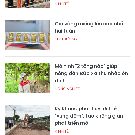
KINH TẾ
Giá vàng miếng lên cao nhất
hai tuần
THỊ TRƯỜNG
Mô hình "2 tầng nấc" giúp
nông dân Đức Xá thu nhập ổn
định
NÔNG NGHIỆP
Kỳ Khang phát huy lợi thế
"vùng đệm", tạo không gian
phát triển mới
KINH TẾ