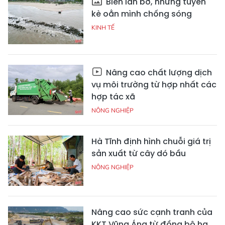
Biển lấn bờ, những tuyến
kè oằn mình chống sóng
KINH TẾ
Nâng cao chất lượng dịch
vụ môi trường từ hợp nhất các
hợp tác xã
NÔNG NGHIỆP
Hà Tĩnh định hình chuỗi giá trị
sản xuất từ cây dó bầu
NÔNG NGHIỆP
Nâng cao sức cạnh tranh của
KKT Vũng Áng từ đồng bộ hạ