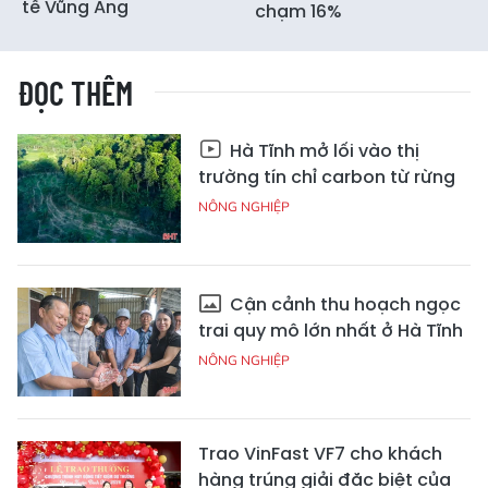
tế Vũng Áng
chạm 16%
ĐỌC THÊM
Hà Tĩnh mở lối vào thị
trường tín chỉ carbon từ rừng
NÔNG NGHIỆP
Cận cảnh thu hoạch ngọc
trai quy mô lớn nhất ở Hà Tĩnh
NÔNG NGHIỆP
Trao VinFast VF7 cho khách
hàng trúng giải đặc biệt của