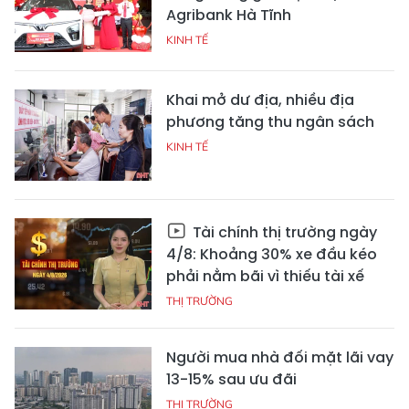
Agribank Hà Tĩnh
KINH TẾ
Khai mở dư địa, nhiều địa
phương tăng thu ngân sách
KINH TẾ
Tài chính thị trường ngày
4/8: Khoảng 30% xe đầu kéo
phải nằm bãi vì thiếu tài xế
THỊ TRƯỜNG
Người mua nhà đối mặt lãi vay
13-15% sau ưu đãi
THỊ TRƯỜNG