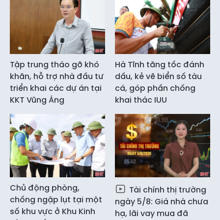
Tập trung tháo gỡ khó
Hà Tĩnh tăng tốc đánh
khăn, hỗ trợ nhà đầu tư
dấu, kẻ vẽ biển số tàu
triển khai các dự án tại
cá, góp phần chống
KKT Vũng Áng
khai thác IUU
Chủ động phòng,
Tài chính thị trường
chống ngập lụt tại một
ngày 5/8: Giá nhà chưa
số khu vực ở Khu Kinh
hạ, lãi vay mua đã