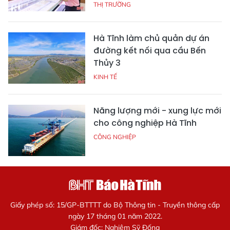
THỊ TRƯỜNG
Hà Tĩnh làm chủ quản dự án
đường kết nối qua cầu Bến
Thủy 3
KINH TẾ
Năng lượng mới - xung lực mới
cho công nghiệp Hà Tĩnh
CÔNG NGHIỆP
Giấy phép số: 15/GP-BTTTT do Bộ Thông tin - Truyền thông cấp
ngày 17 tháng 01 năm 2022.
Giám đốc: Nghiêm Sỹ Đống