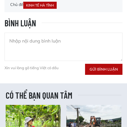
Chủ đề
KINH TẾ HÀ TĨNH
BÌNH LUẬN
Xin vui lòng gõ tiếng Việt có dấu
GỬI BÌNH LUẬN
CÓ THỂ BẠN QUAN TÂM