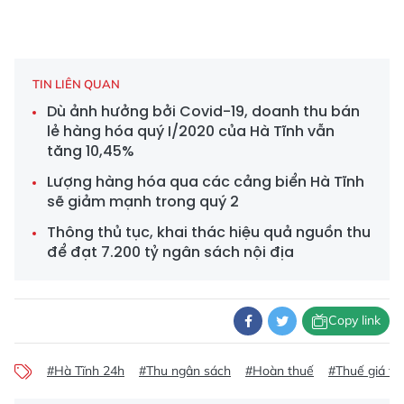
TIN LIÊN QUAN
Dù ảnh hưởng bởi Covid-19, doanh thu bán
lẻ hàng hóa quý I/2020 của Hà Tĩnh vẫn
tăng 10,45%
Lượng hàng hóa qua các cảng biển Hà Tĩnh
sẽ giảm mạnh trong quý 2
Thông thủ tục, khai thác hiệu quả nguồn thu
để đạt 7.200 tỷ ngân sách nội địa
Copy link
#Hà Tĩnh 24h
#Thu ngân sách
#Hoàn thuế
#Thuế giá trị