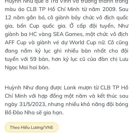
Huỳnh Như quê ở Trà Vinh và trưởng thành trong
màu áo CLB TP Hồ Chí Minh từ năm 2009. Sau
12 năm gắn bó, cô giành bảy chức vô địch quốc
gia, bốn Cup quốc gia. Ở cấp đội tuyển, Như
giành ba HC vàng SEA Games, một chức vô địch
AFF Cup và giành vé dự World Cup nữ. Cô cũng
đang nắm kỷ lục ghi nhiều bàn nhất cho đội
tuyển với 59 bàn, hơn kỷ lục cũ của đàn chị Lưu
Ngọc Mai hai bàn.
Huỳnh Như đang được Lank mượn từ CLB TP Hồ
Chí Minh với hợp đồng một năm và kết thúc sau
ngày 31/5/2023, nhưng nhiều khả năng đội bóng
Bồ Đào Nha sẽ gia hạn.
Theo Hiếu Lương/VNE