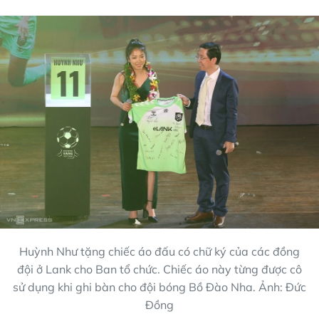
Huỳnh Như tặng chiếc áo đấu có chữ ký của các đồng
đội ở Lank cho Ban tổ chức. Chiếc áo này từng được cô
sử dụng khi ghi bàn cho đội bóng Bồ Đào Nha. Ảnh: Đức
Đồng