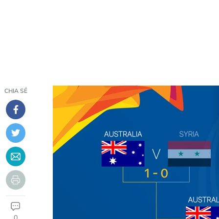
CHIA SẺ
0