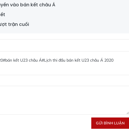
uyền vào bán kết châu Á
kết
ượt trận cuối
20
#bán kết U23 châu Á
#Lịch thi đấu bán kết U23 châu Á 2020
GỬI BÌNH LUẬN