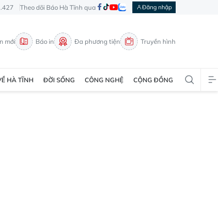
3.427
Theo dõi Báo Hà Tĩnh qua
Đăng nhập
in mới
Báo in
Đa phương tiện
Truyền hình
VỀ HÀ TĨNH
ĐỜI SỐNG
CÔNG NGHỆ
CỘNG ĐỒNG