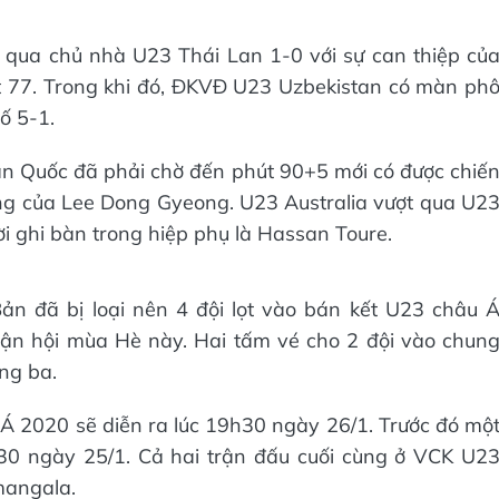
t qua chủ nhà U23 Thái Lan 1-0 với sự can thiệp củ
t 77. Trong khi đó, ĐKVĐ U23 Uzbekistan có màn ph
ố 5-1.
n Quốc đã phải chờ đến phút 90+5 mới có được chiế
ng của Lee Dong Gyeong. U23 Australia vượt qua U2
i ghi bàn trong hiệp phụ là Hassan Toure.
n đã bị loại nên 4 đội lọt vào bán kết U23 châu 
ận hội mùa Hè này. Hai tấm vé cho 2 đội vào chun
ạng ba.
u Á 2020 sẽ diễn ra lúc 19h30 ngày 26/1. Trước đó mộ
h30 ngày 25/1. Cả hai trận đấu cuối cùng ở VCK U2
mangala.