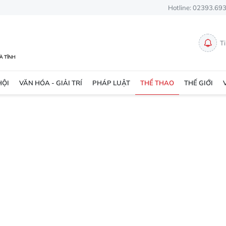
Hotline: 02393.69
T
HỘI
VĂN HÓA - GIẢI TRÍ
PHÁP LUẬT
THỂ THAO
THẾ GIỚI