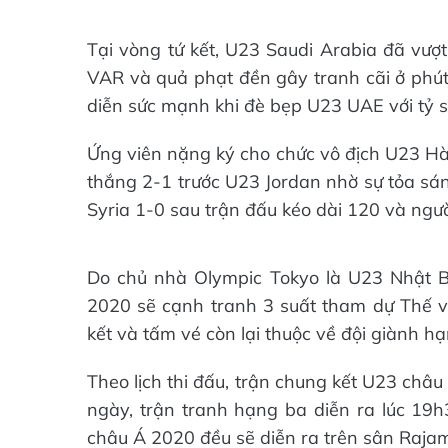
Tại vòng tứ kết, U23 Saudi Arabia đã vượ
VAR và quả phạt đền gây tranh cãi ở phú
diễn sức mạnh khi đè bẹp U23 UAE với tỷ s
Ứng viên nặng ký cho chức vô địch U23 Hà
thắng 2-1 trước U23 Jordan nhờ sự tỏa sá
Syria 1-0 sau trận đấu kéo dài 120 và ngườ
Do chủ nhà Olympic Tokyo là U23 Nhật Bả
2020 sẽ cạnh tranh 3 suất tham dự Thế v
kết và tấm vé còn lại thuộc về đội giành h
Theo lịch thi đấu, trận chung kết U23 châ
ngày, trận tranh hạng ba diễn ra lúc 19
châu Á 2020 đều sẽ diễn ra trên sân Raja