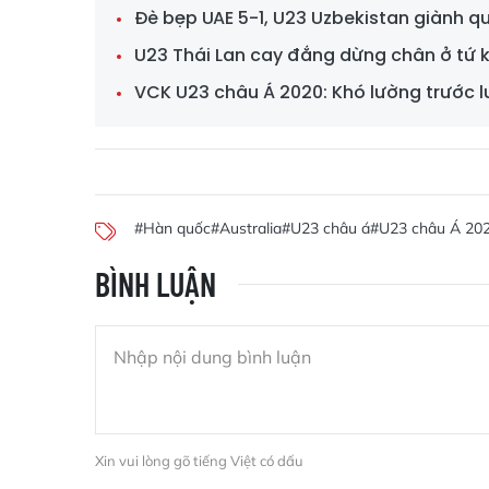
Đè bẹp UAE 5-1, U23 Uzbekistan giành q
U23 Thái Lan cay đắng dừng chân ở tứ 
VCK U23 châu Á 2020: Khó lường trước l
#Hàn quốc
#Australia
#U23 châu á
#U23 châu Á 20
BÌNH LUẬN
Xin vui lòng gõ tiếng Việt có dấu