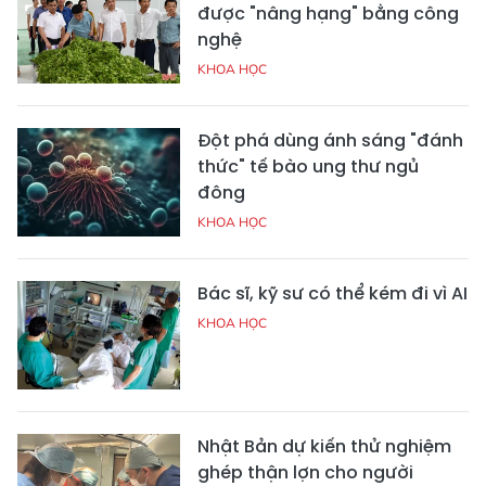
được "nâng hạng" bằng công
nghệ
KHOA HỌC
Đột phá dùng ánh sáng "đánh
thức" tế bào ung thư ngủ
đông
KHOA HỌC
Bác sĩ, kỹ sư có thể kém đi vì AI
KHOA HỌC
Nhật Bản dự kiến thử nghiệm
ghép thận lợn cho người