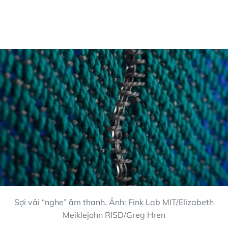
Sợi vải “nghe” âm thanh. Ảnh: Fink Lab MIT/Elizabeth
Meiklejohn RISD/Greg Hren