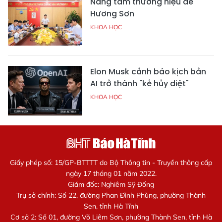
Nâng tầm thương hiệu dê
Hương Sơn
KHOA HỌC
Elon Musk cảnh báo kịch bản
AI trở thành "kẻ hủy diệt"
KHOA HỌC
Giấy phép số: 15/GP-BTTTT do Bộ Thông tin - Truyền thông cấp
ngày 17 tháng 01 năm 2022.
Giám đốc: Nghiêm Sỹ Đống
Trụ sở chính: Số 22, đường Phan Đình Phùng, phường Thành
Sen, tỉnh Hà Tĩnh
Cơ sở 2: Số 01, đường Võ Liêm Sơn, phường Thành Sen, tỉnh Hà