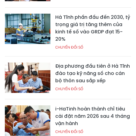
Hà Tĩnh phấn đấu đến 2030, tỷ
trọng giá trị tăng thêm của
kinh tế số vào GRDP đạt 15-
20%
CHUYỂN ĐỔI SỐ
Địa phương đầu tiên ở Hà Tĩnh
đào tạo kỹ năng số cho cán
bộ thôn sau sắp xếp
CHUYỂN ĐỔI SỐ
i-HaTinh hoàn thành chỉ tiêu
cài đặt năm 2026 sau 4 tháng
vận hành
CHUYỂN ĐỔI SỐ