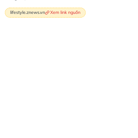
Xem link nguồn
lifestyle.znews.vn