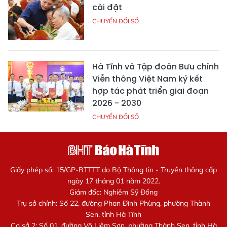
cài đặt
CHUYỂN ĐỔI SỐ
Hà Tĩnh và Tập đoàn Bưu chính
Viễn thông Việt Nam ký kết
hợp tác phát triển giai đoạn
2026 - 2030
CHUYỂN ĐỔI SỐ
Giấy phép số: 15/GP-BTTTT do Bộ Thông tin - Truyền thông cấp
ngày 17 tháng 01 năm 2022.
Giám đốc: Nghiêm Sỹ Đống
Trụ sở chính: Số 22, đường Phan Đình Phùng, phường Thành
Sen, tỉnh Hà Tĩnh
Cơ sở 2: Số 01, đường Võ Liêm Sơn, phường Thành Sen, tỉnh Hà