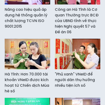
Nâng cao hiệu quả áp
Công an Hà Tĩnh là Cơ
dụng hệ thống quản lý
quan Thường trực BCĐ
chất lượng TCVN ISO
của UBND tỉnh về thực
9001:2015
hiện Nghị quyết 57 và
Đề án 06
Hà Tĩnh: Hơn 70.000 tài
"Phủ xanh" VNeID để
khoản VNeID được kích
người dân thụ hưởng
hoạt từ Chiến dịch Mùa
nhiều tiện ích số
hè số