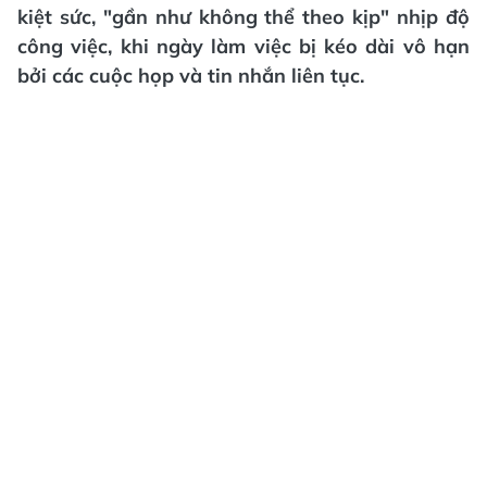
kiệt sức, "gần như không thể theo kịp" nhịp độ
công việc, khi ngày làm việc bị kéo dài vô hạn
bởi các cuộc họp và tin nhắn liên tục.