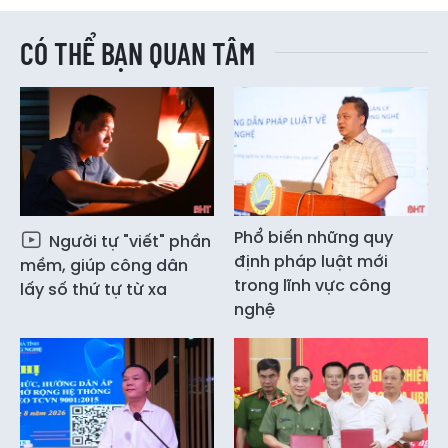
CÓ THỂ BẠN QUAN TÂM
Phổ biến những quy
Người tự "viết" phần
định pháp luật mới
mềm, giúp công dân
trong lĩnh vực công
lấy số thứ tự từ xa
nghệ