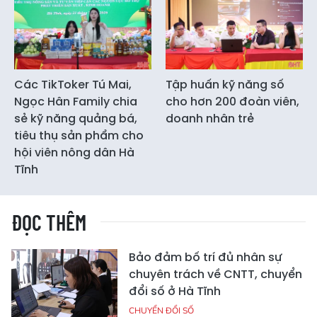
Các TikToker Tú Mai,
Tập huấn kỹ năng số
Ngọc Hân Family chia
cho hơn 200 đoàn viên,
sẻ kỹ năng quảng bá,
doanh nhân trẻ
tiêu thụ sản phẩm cho
hội viên nông dân Hà
Tĩnh
ĐỌC THÊM
Bảo đảm bố trí đủ nhân sự
chuyên trách về CNTT, chuyển
đổi số ở Hà Tĩnh
CHUYỂN ĐỔI SỐ