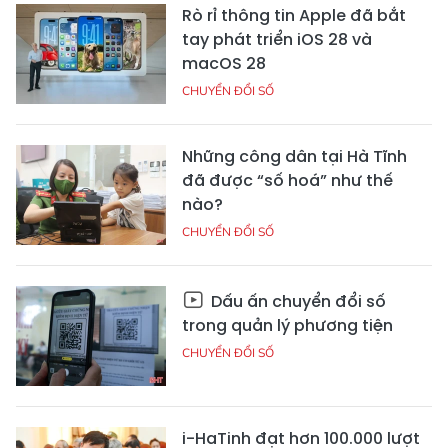
Rò rỉ thông tin Apple đã bắt
tay phát triển iOS 28 và
macOS 28
CHUYỂN ĐỔI SỐ
Những công dân tại Hà Tĩnh
đã được “số hoá” như thế
nào?
CHUYỂN ĐỔI SỐ
Dấu ấn chuyển đổi số
trong quản lý phương tiện
CHUYỂN ĐỔI SỐ
i-HaTinh đạt hơn 100.000 lượt