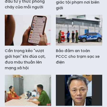
đầu từ ý thức phòng
giác tội phạm nơi biên
cháy của mỗi người
giới
Cẩn trọng kẻo "vượt
Bảo đảm an toàn
giới hạn" khi đùa cợt,
PCCC cho trạm sạc xe
đưa mâu thuẫn lên
điện
mạng xã hội