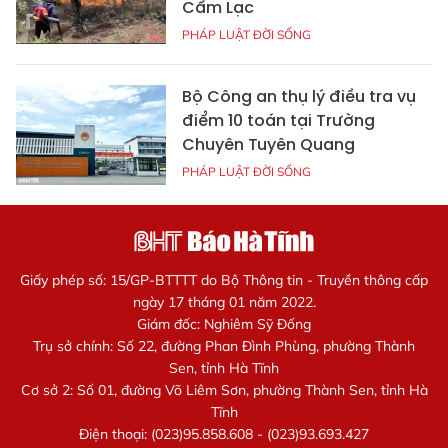
Cẩm Lạc
PHÁP LUẬT ĐỜI SỐNG
Bộ Công an thụ lý điều tra vụ
điểm 10 toán tại Trường
Chuyên Tuyên Quang
PHÁP LUẬT ĐỜI SỐNG
Giấy phép số: 15/GP-BTTTT do Bộ Thông tin - Truyền thông cấp
ngày 17 tháng 01 năm 2022.
Giám đốc: Nghiêm Sỹ Đống
Trụ sở chính: Số 22, đường Phan Đình Phùng, phường Thành
Sen, tỉnh Hà Tĩnh
Cơ sở 2: Số 01, đường Võ Liêm Sơn, phường Thành Sen, tỉnh Hà
Tĩnh
Điện thoại: (023)95.858.608 - (023)93.693.427