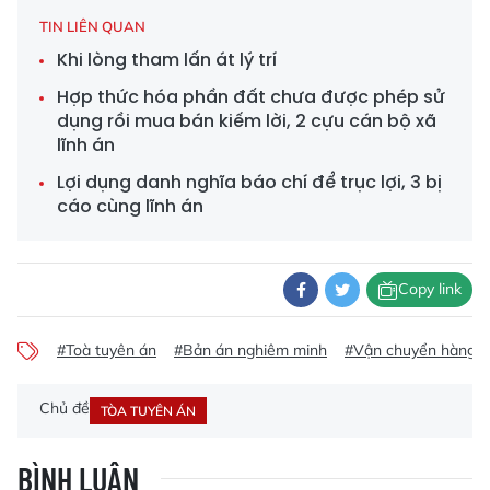
TIN LIÊN QUAN
Khi lòng tham lấn át lý trí
Hợp thức hóa phần đất chưa được phép sử
dụng rồi mua bán kiếm lời, 2 cựu cán bộ xã
lĩnh án
Lợi dụng danh nghĩa báo chí để trục lợi, 3 bị
cáo cùng lĩnh án
Copy link
#Toà tuyên án
#Bản án nghiêm minh
#Vận chuyển hàng 
Chủ đề
TÒA TUYÊN ÁN
BÌNH LUẬN