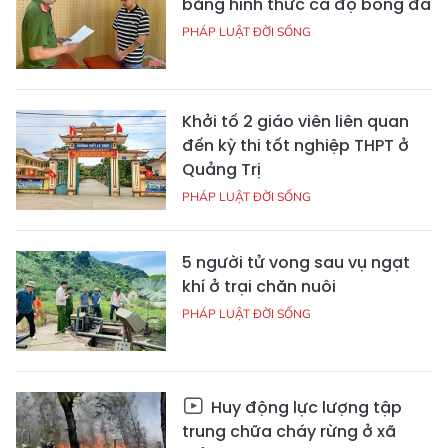
bằng hình thức cá độ bóng đá
PHÁP LUẬT ĐỜI SỐNG
Khởi tố 2 giáo viên liên quan
đến kỳ thi tốt nghiệp THPT ở
Quảng Trị
PHÁP LUẬT ĐỜI SỐNG
5 người tử vong sau vụ ngạt
khí ở trại chăn nuôi
PHÁP LUẬT ĐỜI SỐNG
Huy động lực lượng tập
trung chữa cháy rừng ở xã