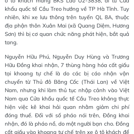
ô tô khách mang BKS Lào U2-3838, đi từ Cửa
khẩu quốc tế Cầu Treo hướng về TP Hà Tĩnh. Tuy
nhiên, khi xe lưu thông trên tuyến QL 8A, thuộc
địa phận thôn Xuân Mai (xã Quang Diệm, Hương
Sơn) thì bị cơ quan chức năng phát hiện, bắt quả
tang.
Nguyễn Hữu Phú, Nguyễn Duy Hùng và Trương
Hữu Đồng khai nhận, 7 thùng hàng hóa cất giấu
tại khoang tự chế là do các bị cáo nhận vận
chuyển từ Thủ đô Băng Cốc (Thái Lan) về Việt
Nam, nhưng khi làm thủ tục nhập cảnh vào Việt
Nam qua Cửa khẩu quốc tế Cầu Treo không thực
hiện việc kê khai hải quan nhằm giảm chi phí
đóng thuế. Đối với số pháo nói trên, Đồng khai
nhận, đó là pháo nổ, do một người bạn cho. Đồng
cất giấu vào khoang tự chế trên xe ô tô khách để