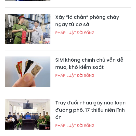
Xây “lá chắn” phòng cháy
ngay từ cơ sở
PHÁP LUẬT ĐỜI SỐNG
SIM không chính chủ vẫn dễ
mua, khó kiểm soát
PHÁP LUẬT ĐỜI SỐNG
Truy đuổi nhau gây náo loạn
đường phố, 17 thiếu niên lĩnh
án
PHÁP LUẬT ĐỜI SỐNG